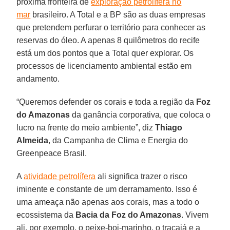
próxima fronteira de
exploração petrolífera no
mar
brasileiro. A Total e a BP são as duas empresas
que pretendem perfurar o território para conhecer as
reservas do óleo. A apenas 8 quilômetros do recife
está um dos pontos que a Total quer explorar. Os
processos de licenciamento ambiental estão em
andamento.
“Queremos defender os corais e toda a região da
Foz
do Amazonas
da ganância corporativa, que coloca o
lucro na frente do meio ambiente”, diz
Thiago
Almeida
, da Campanha de Clima e Energia do
Greenpeace Brasil.
A
atividade petrolífera
ali significa trazer o risco
iminente e constante de um derramamento. Isso é
uma ameaça não apenas aos corais, mas a todo o
ecossistema da
Bacia da Foz do Amazonas
. Vivem
ali, por exemplo, o peixe-boi-marinho, o tracajá e a