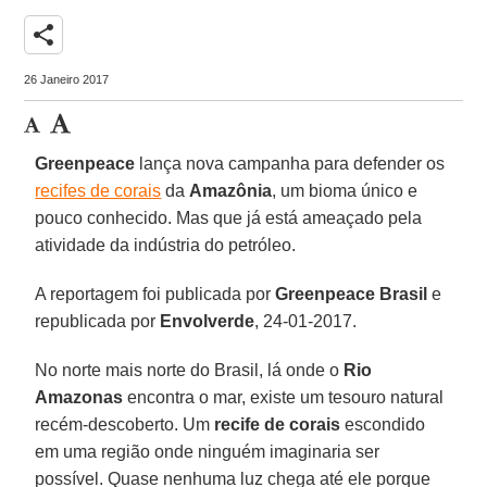
share
26 Janeiro 2017
Greenpeace
lança nova campanha para defender os
recifes de corais
da
Amazônia
, um bioma único e
pouco conhecido. Mas que já está ameaçado pela
atividade da indústria do petróleo.
A reportagem foi publicada por
Greenpeace Brasil
e
republicada por
Envolverde
, 24-01-2017.
No norte mais norte do Brasil, lá onde o
Rio
Amazonas
encontra o mar, existe um tesouro natural
recém-descoberto. Um
recife de corais
escondido
em uma região onde ninguém imaginaria ser
possível. Quase nenhuma luz chega até ele porque