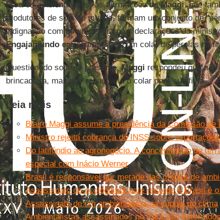
Para os ambientalistas, as afirmações de
Maggi
, que ta
produtores de soja do mundo, formam um conjunto de "pér
indignação com que receberam as declarações do ministro
Engajamundo
entregaram a ele um colar de pérolas no fi
Questionado sobre o presente,
Maggi
respondeu que não 
brincadeira, mas que repassaria o colar para sua filha.
Leia mais
Blairo Maggi assume a presidência da Comissão de
Ministro rejeita cobrança do INSS sobre exportaçõe
Do latifúndio ao agronegócio. A concentração de terra
especial com Inácio Werner
Brasil é responsável por metade das mortes de ambi
Assassinato de ecologistas bate recorde e Brasil é o
Assassinato de um ambientalista na cúpula do clima
Ambientalistas assassinados no Pará são enterrad