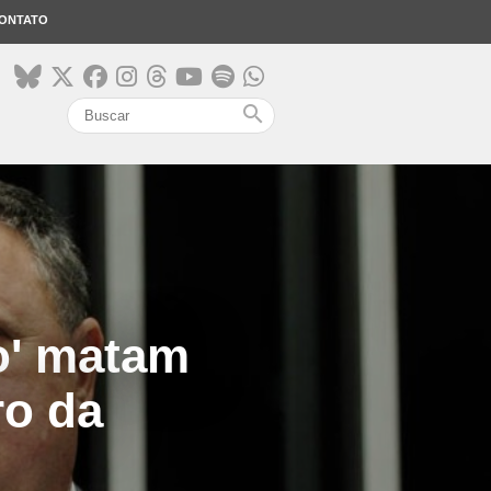
ONTATO
search
o' matam
ro da