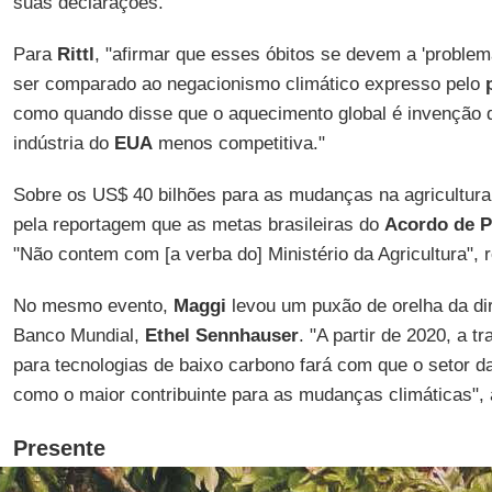
suas declarações.
Para
Rittl
, "afirmar que esses óbitos se devem a 'proble
ser comparado ao negacionismo climático expresso pelo
como quando disse que o aquecimento global é invenção d
indústria do
EUA
menos competitiva."
Sobre os US$ 40 bilhões para as mudanças na agricultura,
pela reportagem que as metas brasileiras do
Acordo de P
"Não contem com [a verba do] Ministério da Agricultura", 
No mesmo evento,
Maggi
levou um puxão de orelha da dir
Banco Mundial,
Ethel Sennhauser
. "A partir de 2020, a t
para tecnologias de baixo carbono fará com que o setor da
como o maior contribuinte para as mudanças climáticas",
Presente