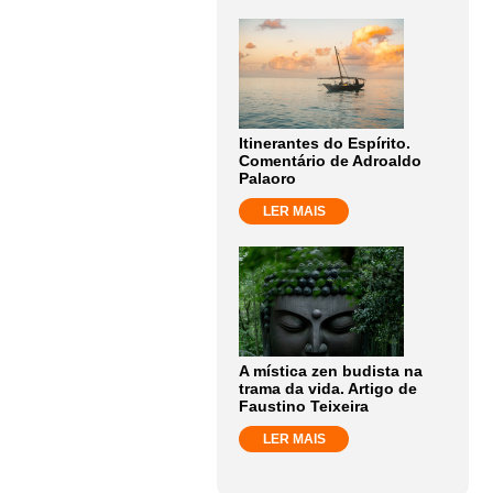
Itinerantes do Espírito.
Comentário de Adroaldo
Palaoro
LER MAIS
A mística zen budista na
trama da vida. Artigo de
Faustino Teixeira
LER MAIS