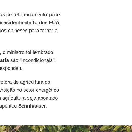
mas de relacionamento' pode
presidente eleito dos EUA
,
os chineses para tornar a
 o ministro foi lembrado
aris
são "incondicionais".
respondeu.
etora de agricultura do
ransição no setor energético
 agricultura seja apontado
 apontou
Sennhauser
.