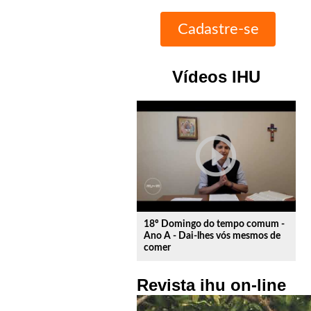
Vídeos IHU
play_circle_outline
18º Domingo do tempo comum -
Ano A - Dai-lhes vós mesmos de
comer
Revista ihu on-line