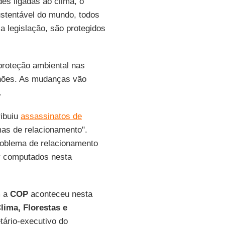
es ligadas ao clima, o
stentável do mundo, todos
a legislação, são protegidos
proteção ambiental nas
lhões. As mudanças vão
.
ribuiu
assassinatos de
as de relacionamento".
roblema de relacionamento
r computados nesta
m a
COP
aconteceu nesta
lima, Florestas e
etário-executivo do