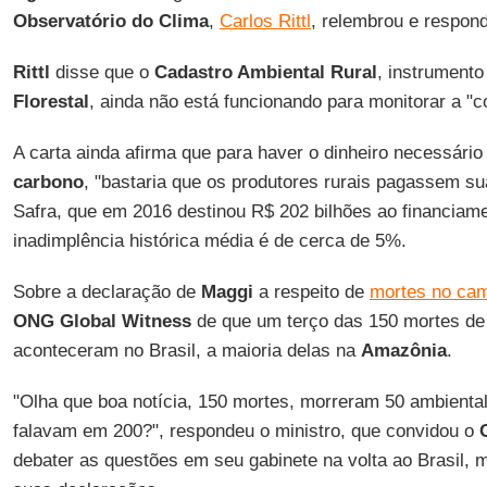
Observatório do Clima
,
Carlos Rittl
, relembrou e respon
Rittl
disse que o
Cadastro Ambiental Rural
, instrumento
Florestal
, ainda não está funcionando para monitorar a "c
A carta ainda afirma que para haver o dinheiro necessário
carbono
, "bastaria que os produtores rurais pagassem s
Safra, que em 2016 destinou R$ 202 bilhões ao financiame
inadimplência histórica média é de cerca de 5%.
Sobre a declaração de
Maggi
a respeito de
mortes no ca
ONG Global Witness
de que um terço das 150 mortes de
aconteceram no Brasil, a maioria delas na
Amazônia
.
"Olha que boa notícia, 150 mortes, morreram 50 ambienta
falavam em 200?", respondeu o ministro, que convidou o
debater as questões em seu gabinete na volta ao Brasil, 