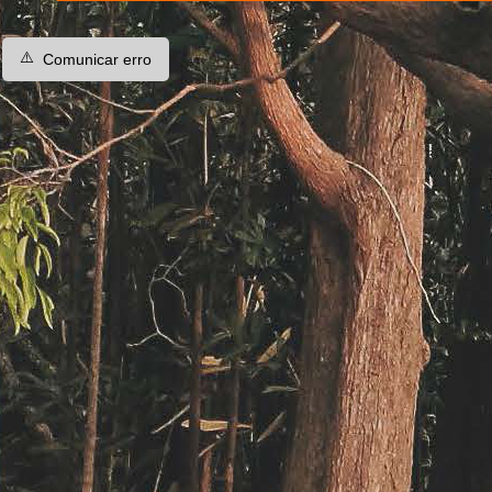
⚠️
Comunicar erro