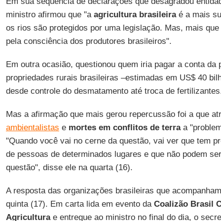
Em sua sequência de declarações que desagradou entidad
ministro afirmou que "a
agricultura brasileira
é a mais su
os rios são protegidos por uma legislação. Mas, mais que 
pela consciência dos produtores brasileiros".
Em outra ocasião, questionou quem iria pagar a conta da 
propriedades rurais brasileiras –estimadas em US$ 40 bi
desde controle do desmatamento até troca de fertilizantes
Mas a afirmação que mais gerou repercussão foi a que at
ambientalistas
e
mortes em conflitos de terra
a "problem
"Quando você vai no cerne da questão, vai ver que tem p
de pessoas de determinados lugares e que não podem se
questão", disse ele na quarta (16).
A resposta das organizações brasileiras que acompanha
quinta (17). Em carta lida em evento da
Coalizão Brasil C
Agricultura
e entregue ao ministro no final do dia, o secr