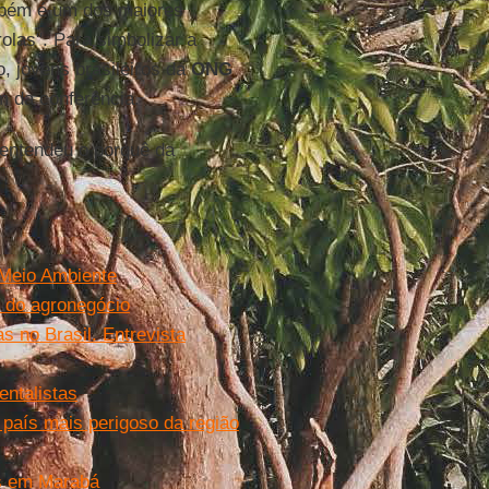
mbém é um dos maiores
olas". Para simbolizar a
, jovens brasileiros da
ONG
m da conferência.
entendeu o porquê da
 Meio Ambiente
s do agronegócio
s no Brasil. Entrevista
entalistas
 país mais perigoso da região
os em Marabá