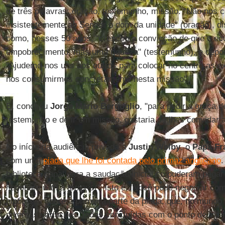
de três palavras: oração, testemunho, missão. "Não nos 
insistentemente ao Senhor o dom da unidade" (oração), d
como, nesses 50 anos, "cresceu a convicção de que o 
empobrecimento, mas uma riqueza" (testemunho), e depoi
"Ajudemo-nos uns aos outros para colocar no centro as e
nos consumirmos concretamente nesta missão".
E, concluiu
Jorge Mario Bergoglio
, "para pedir a graça 
testemunho e de ir em missão, gostaria de lhes convidar a
No início da audiência privada a
Justin Welby
, o
Papa Fr
com uma
piada que lhe foi contada pelo primaz anglicano
.
biblioteca papal para a saudação inicial só puderam pegar
negotiate with a terrorist"
, isto é, "Você pode negociar com
hipóteses sobre a primeira parte da piada, que, no mund
diversas variações, todas concluídas com o ponto de inte