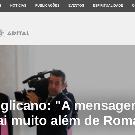
S
NOTÍCIAS
PUBLICAÇÕES
EVENTOS
ESPIRITUALIDADE
C
nglicano: "A mensage
ai muito além de Rom