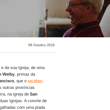
08 Outubro 2016
e da sua Igreja, de uma
n Welby
, primaz da
ancisco
, que o
recebeu
s outras províncias
ra, na igreja de
San
duas Igrejas. A convite de
argalhadas com uma piada