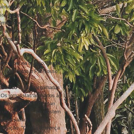
cansemos de pedir juntos e
isse o papa, que destacou
ecumenismo nunca é um
s afirmou (missão):
xigências do Evangelho e a
de crescer na oração, de dar
 rezar juntos o Pai Nosso".
ancisco
riu às gargalhadas
 Os jornalistas admitidos à
 o fim da piada:
"You can
 um terrorista". Só existem
o anglo-saxão, assume
rrogação: "Qual a diferença