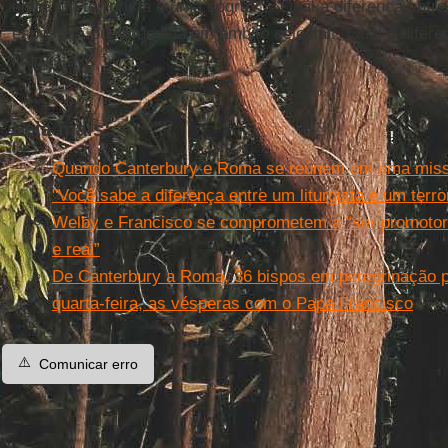
entre um terrorista e uma sogra?", "Qual a diferença entre
esposa?", ou, difundida em âmbito eclesial: "Qual a difere
liturgista?".
Leia mais:
Quando Canterbury e Roma se reúnem em uma mi
"Você sabe a diferença entre um liturgista e um terro
Welby e Francisco se comprometem a “ser promoto
e real”
De Canterbury a Roma, 36 bispos em peregrinação p
quarta-feira, as vésperas com o Papa Francisco
⚠️
Comunicar erro