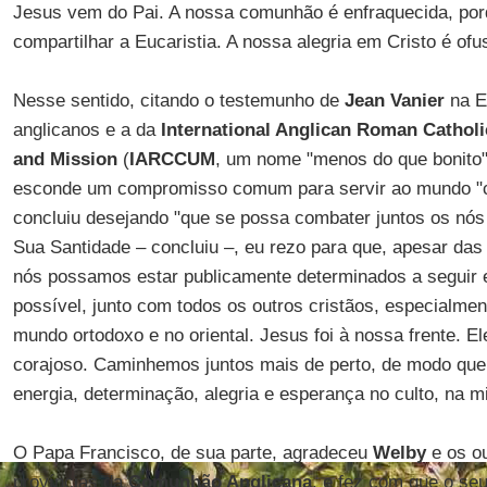
Jesus vem do Pai. A nossa comunhão é enfraquecida, po
compartilhar a Eucaristia. A nossa alegria em Cristo é ofu
Nesse sentido, citando o testemunho de
Jean Vanier
na Eu
anglicanos e a da
International Anglican Roman Cathol
and Mission
(
IARCCUM
, um nome "menos do que bonito",
esconde um compromisso comum para servir ao mundo "c
concluiu desejando "que se possa combater juntos os nós d
Sua Santidade – concluiu –, eu rezo para que, apesar das
nós possamos estar publicamente determinados a seguir 
possível, junto com todos os outros cristãos, especialme
mundo ortodoxo e no oriental. Jesus foi à nossa frente. 
corajoso. Caminhemos juntos mais de perto, de modo que
energia, determinação, alegria e esperança no culto, na 
O Papa Francisco, de sua parte, agradeceu
Welby
e os ou
províncias da
Comunhão Anglicana
, e fez com que o se