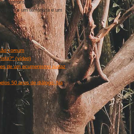
 um terrorista e uma
nça entre um terrorista e um
ssão comum
rista?" (vídeo)
res de um ecumenismo audaz
elos 50 anos de diálogo. Na