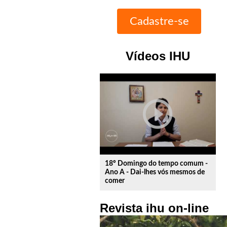
Vídeos IHU
play_circle_outline
18º Domingo do tempo comum -
Ano A - Dai-lhes vós mesmos de
comer
Revista ihu on-line