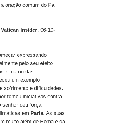
m a oração comum do Pai
o
Vatican Insider
, 06-10-
começar expressando
almente pelo seu efeito
os lembrou das
receu um exemplo
 sofrimento e dificuldades.
r tomou iniciativas contra
O senhor deu força
climáticas em
Paris
. As suas
aram muito além de Roma e da