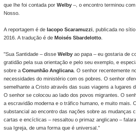
que lhe foi contada por
Welby
–, o encontro terminou co
Nosso.
A reportagem é de
Iacopo Scaramuzzi
, publicada no síti
2016. A tradução é de
Moisés Sbardelotto
.
"Sua Santidade – disse
Welby
ao papa – eu gostaria de 
gratidão pela sua orientação e pelo seu exemplo, e especi
sobre a
Comunhão Anglicana
. O senhor recentemente n
necessidades do ministério com os pobres. O senhor ofe
semelhante a Cristo através das suas viagens a lugares de
O senhor se colocou ao lado dos povos migrantes. O senho
a escravidão moderna e o tráfico humano, e muito mais. 
substancial ao encontro das nações sobre as mudanças 
cartas e encíclicas – ressaltou o primaz anglicano – fal
sua Igreja, de uma forma que é universal."