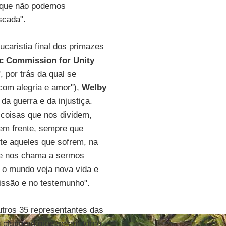
rque não podemos
scada".
caristia final dos primazes
ic Commission for Unity
 por trás da qual se
om alegria e amor"),
Welby
a guerra e da injustiça.
 coisas que nos dividem,
em frente, sempre que
nte aqueles que sofrem, na
Ele nos chama a sermos
 o mundo veja nova vida e
missão e no testemunho".
tros 35 representantes das
u discurso girasse em torno