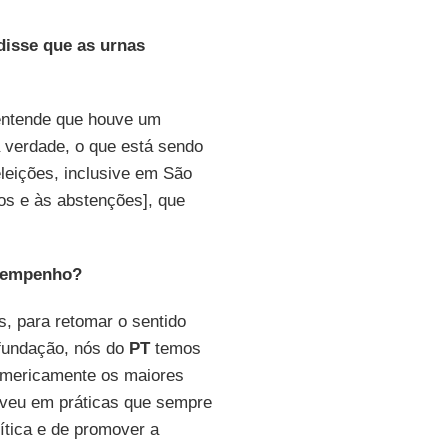
 disse que as urnas
entende que houve um
a verdade, o que está sendo
eleições, inclusive em São
los e às abstenções], que
esempenho?
, para retomar o sentido
 fundação, nós do
PT
temos
umericamente os maiores
veu em práticas que sempre
ítica e de promover a