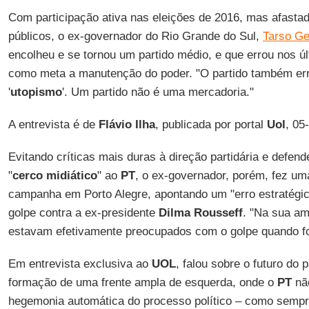
Com participação ativa nas eleições de 2016, mas afastad
públicos, o ex-governador do Rio Grande do Sul,
Tarso Ge
encolheu e se tornou um partido médio, e que errou nos ú
como meta a manutenção do poder. "O partido também err
'
utopismo
'. Um partido não é uma mercadoria."
A entrevista é de
Flávio Ilha
, publicada por portal
Uol
, 05
Evitando críticas mais duras à direção partidária e defen
"
cerco midiático
" ao
PT
, o ex-governador, porém, fez uma
campanha em Porto Alegre, apontando um "erro estratégi
golpe contra a ex-presidente
Dilma Rousseff
. "Na sua am
estavam efetivamente preocupados com o golpe quando f
Em entrevista exclusiva ao
UOL
, falou sobre o futuro do 
formação de uma frente ampla de esquerda, onde o
PT
não
hegemonia automática do processo político – como sempr