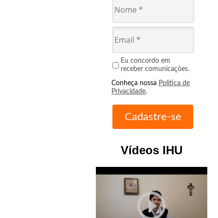
Eu concordo em
receber comunicações.
Conheça nossa
Política de
Privacidade
.
Vídeos IHU
play_circle_outline