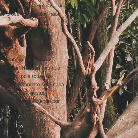
fetivamente preocupados com
is próceres do golpe não
tros urbanos do país,
ve também uma vitória
do lugar.
Haddad
tem que
político, pois todas as
e que seu mandato será cada
amente será a gestão
Doria
.
" como andam dizendo por