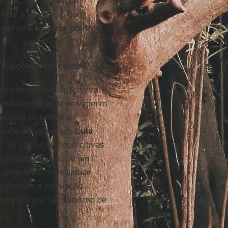
rreta. Fez a votação
. Mas a esquerda, que
todo ruim na
crise política
 eleições municipais?
icano de investigação da
 rapidamente, num movimento
nto para promover o
emória dos governos
Lula
, as conduções coercitivas
ssionados, tornou-se um
 originários. A finalidade
combater a corrupção.
garmos a um "jacobinismo de