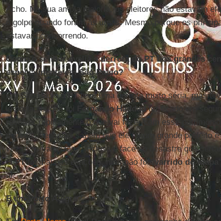
Acho. Na sua ampla maioria, os eleitores não estavam e
o golpe quando foram às urnas. Mesmo porque os principa
estavam concorrendo.
Como o senhor avalia a derrota do PT nos grandes cen
especialmente em São Paulo?
Em São Paulo o
PT
teve uma derrota muito séria, mas te
importante, que foi
Fernando Haddad
ter ficado em segun
resolver rapidamente o que vai fazer com esse patrimônio 
pessoas sensatas sabem que ele foi um grande prefeito 
vez mais valorizado, inclusive face ao desastre que cert
O
PT
foi mal nas eleições, mas não foi "
varrido do mapa
aí.
E em Porto Alegre?