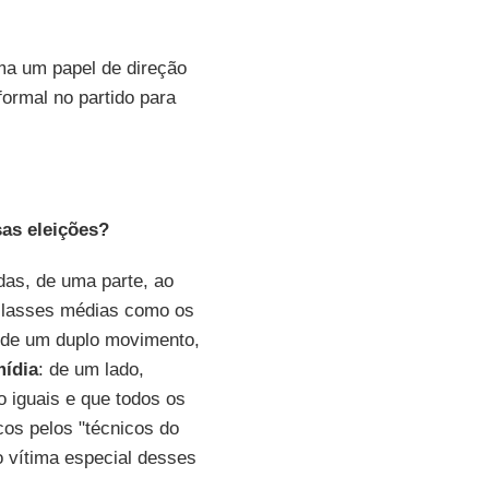
ma um papel de direção
ormal no partido para
sas eleições?
das, de uma parte, ao
s classes médias como os
o de um duplo movimento,
mídia
: de um lado,
ão iguais e que todos os
icos pelos "técnicos do
o vítima especial desses