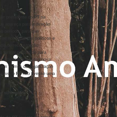
ser presidente do
PT
na
ue apareça para a direção
mo período, para que
 os nossos erros políticos e
apa de reconstrução
 formal no partido para
 o articulador de uma nova
to em termos de organização
usive, o
PT
não tivesse uma
se sustenta?