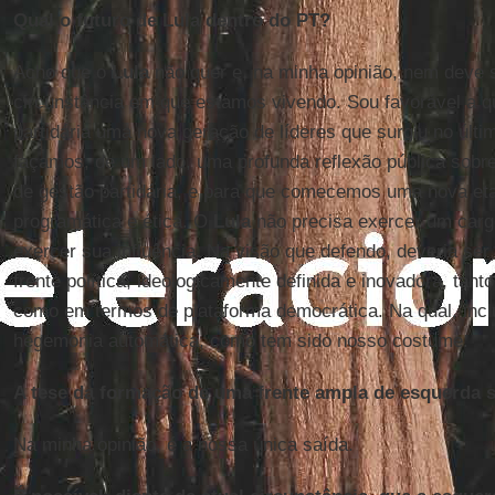
Qual o futuro de Lula dentro do PT?
Acho que o
Lula
não quer e, na minha opinião, nem deve 
circunstância em que estamos vivendo. Sou favorável a q
partidária uma nova geração de líderes que surgiu no últi
façamos, de um lado, uma profunda reflexão pública sobre
de gestão partidária, e para que comecemos uma nova et
programática e ética. O
Lula
não precisa exercer um cargo
exercer sua influência. Na visão que defendo, deveria ser
frente política, ideologicamente definida e inovadora, tan
como em termos de plataforma democrática. Na qual, incl
hegemonia automática, como tem sido nosso costume.
A tese da formação de uma frente ampla de esquerda 
Na minha opinião, é a nossa única saída.