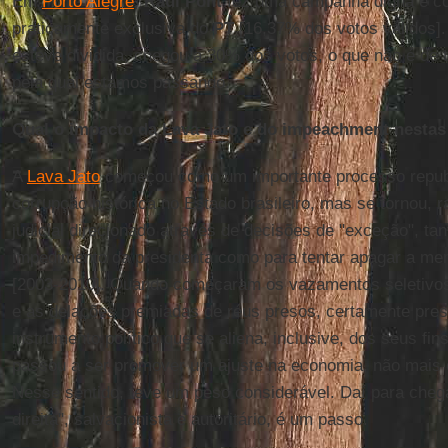
Em
Porto Alegre
,
Raul Pont
fez uma campanha digna e co
praticamente exclusiva do
PT
[16,37% dos votos válidos]
esteve dividida, chegou a 30% dos votos, o que não é de 
pela qual estamos passando.
Qual o impacto da Lava Jato e do impeachment nestas
A
Lava Jato
começou como um importante processo republ
corrupção histórica no Estado brasileiro, mas se tornou,
judicial direcionado através de decisões de "exceção", ta
impedimento da presidenta como para tentar apagar a m
[2003-2010]. Quando começaram os vazamentos seletivos
e as delações premiadas de réus presos, certamente pre
instrumento político que se aliena, inclusive, dos seus fins
passou a ser promover um ajuste na economia, não mais 
Nesse sentido, teve um peso considerável. Daí para che
direita", salvacionista e autoritário, é um passo.