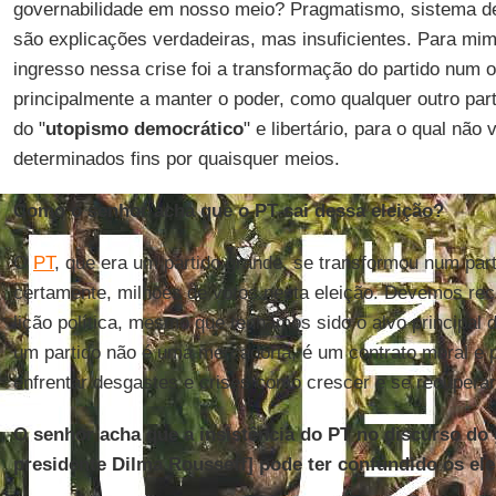
governabilidade em nosso meio? Pragmatismo, sistema de 
são explicações verdadeiras, mas insuficientes. Para mim
ingresso nessa crise foi a transformação do partido num 
principalmente a manter o poder, como qualquer outro part
do "
utopismo democrático
" e libertário, para o qual não
determinados fins por quaisquer meios.
Como o senhor acha que o PT sai dessa eleição?
O
PT
, que era um partido grande, se transformou num par
certamente, milhões de votos nesta eleição. Devemos rec
lição política, mesmo que tenhamos sido o alvo principal do
um partido não é uma mercadoria, é um contrato moral e p
enfrentar desgastes e crises como crescer e se recuperar
O senhor acha que a insistência do PT no discurso do 
presidente Dilma Rousseff] pode ter confundido os ele