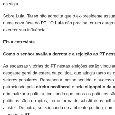
da sigla.
Sobre
Lula
,
Tarso
não acredita que o ex-presidente assu
numa nova fase do
PT
. "O
Lula
não precisa ter um cargo f
exercer sua influência."
Eis a entrevista.
Como o senhor avalia a derrota e a rejeição ao PT nes
As escassas vitórias do
PT
nestas eleições estão vincula
desgaste geral da esfera da política, que atingiu tanto a
setores populares. Representa, nesse sentido, o sucess
patrocinado pela
direita neoliberal
e pelo
oligopólio da 
criminalizar a política, indicando que todos os políticos s
políticos são corruptos, como forma de substituir os polít
ajuste". De outro, selecionando no ambiente político, com
ataques, o
PT
.