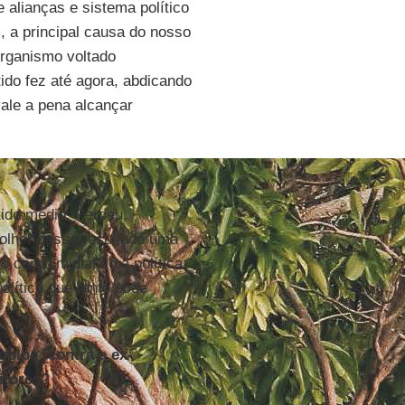
alianças e sistema político
, a principal causa do nosso
organismo voltado
ido fez até agora, abdicando
 vale a pena alcançar
tido médio. Perdeu,
olher desse resultado uma
 cerco midiático à política:
olítico que tanto pode
.
golpe [contra a ex-
itores?