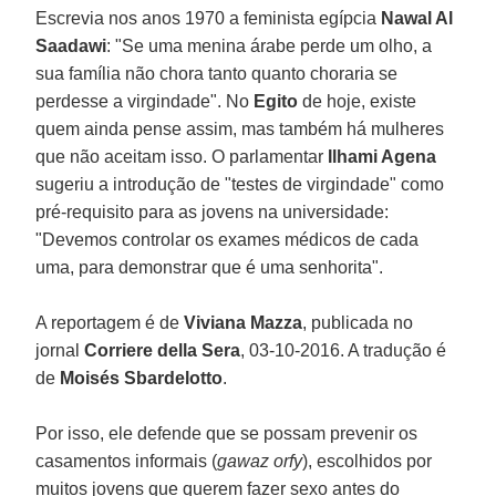
Escrevia nos anos 1970 a feminista egípcia
Nawal Al
Saadawi
: "Se uma menina árabe perde um olho, a
sua família não chora tanto quanto choraria se
perdesse a virgindade". No
Egito
de hoje, existe
quem ainda pense assim, mas também há mulheres
que não aceitam isso. O parlamentar
Ilhami Agena
sugeriu a introdução de "testes de virgindade" como
pré-requisito para as jovens na universidade:
"Devemos controlar os exames médicos de cada
uma, para demonstrar que é uma senhorita".
A reportagem é de
Viviana Mazza
, publicada no
jornal
Corriere della Sera
, 03-10-2016. A tradução é
de
Moisés Sbardelotto
.
Por isso, ele defende que se possam prevenir os
casamentos informais (
gawaz orfy
), escolhidos por
muitos jovens que querem fazer sexo antes do