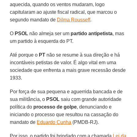
aquecida, quando os ventos mudaram, logo
capitularam ao ajuste fiscal radical, que marcou o
segundo mandato de
Dilma Rousseff
.
O
PSOL
não almeja ser um
partido antipetista
, mas
um partido à esquerda do PT.
Até porque o
PT
não se resume à sua direção e há
incontáveis petistas de valor. É algo vital em uma
sociedade que enfrenta a mais grave recessão desde
1933.
Por força de sua pequena e aguerrida bancada e de
sua militância, o
PSOL
saiu com grande autoridade
política do
processo de golpe
, denunciando e
iniciando o processo que resultou na cassação do
mandato de
Eduardo Cunha
(PMDB-RJ).
Por isso, o partido foi brindado com a chamada
Lei da