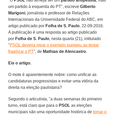
"O
PSOL
não almeja ser um
partido antipetista
, mas
um partido à esquerda do PT", escreve
Gilberto
Marigoni
, jornalista e professor de Relações
Internacionais da Universidade Federal do ABC, em
artigo publicado por
Folha de S. Paulo
, 22-09-2016.
A publicação é uma resposta ao artigo publicado
por
Folha de S. Paulo
, nesta quarta (21), intitulado
"
PSOL deveria mirar o exemplo europeu ao tentar
fragilizar o PT
", de
Mathias de Alencastro
.
Eis o artigo.
O mote é aparentemente nobre: como unificar as
candidaturas progressistas e evitar uma vitória da
direita na eleição paulistana?
Segundo o articulista, "a duas semanas do primeiro
turno, está claro que para o
PSOL
as eleições
municipais são uma oportunidade histórica de
tomar o