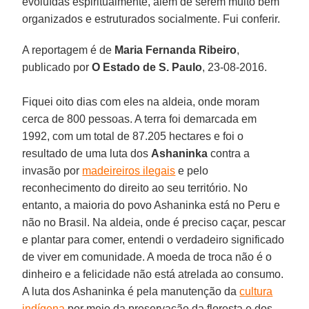
evoluídas espiritualmente, além de serem muito bem
organizados e estruturados socialmente. Fui conferir.
A reportagem é de
Maria Fernanda Ribeiro
,
publicado por
O Estado de S. Paulo
, 23-08-2016.
Fiquei oito dias com eles na aldeia, onde moram
cerca de 800 pessoas. A terra foi demarcada em
1992, com um total de 87.205 hectares e foi o
resultado de uma luta dos
Ashaninka
contra a
invasão por
madeireiros ilegais
e pelo
reconhecimento do direito ao seu território. No
entanto, a maioria do povo Ashaninka está no Peru e
não no Brasil. Na aldeia, onde é preciso caçar, pescar
e plantar para comer, entendi o verdadeiro significado
de viver em comunidade. A moeda de troca não é o
dinheiro e a felicidade não está atrelada ao consumo.
A luta dos Ashaninka é pela manutenção da
cultura
indígena
por meio da preservação da floresta e dos