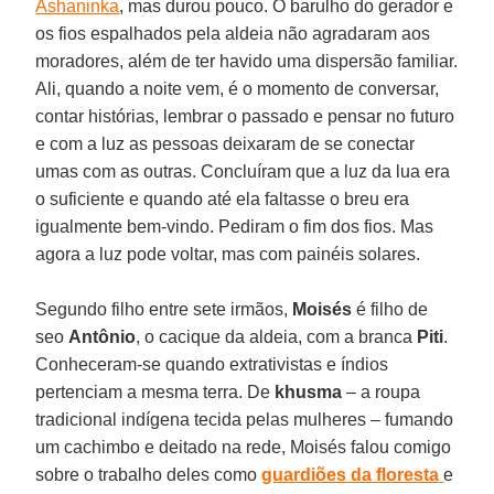
Ashaninka
, mas durou pouco. O barulho do gerador e
os fios espalhados pela aldeia não agradaram aos
moradores, além de ter havido uma dispersão familiar.
Ali, quando a noite vem, é o momento de conversar,
contar histórias, lembrar o passado e pensar no futuro
e com a luz as pessoas deixaram de se conectar
umas com as outras. Concluíram que a luz da lua era
o suficiente e quando até ela faltasse o breu era
igualmente bem-vindo. Pediram o fim dos fios. Mas
agora a luz pode voltar, mas com painéis solares.
Segundo filho entre sete irmãos,
Moisés
é filho de
seo
Antônio
, o cacique da aldeia, com a branca
Piti
.
Conheceram-se quando extrativistas e índios
pertenciam a mesma terra. De
khusma
– a roupa
tradicional indígena tecida pelas mulheres – fumando
um cachimbo e deitado na rede, Moisés falou comigo
sobre o trabalho deles como
guardiões da floresta
e