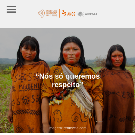
“Nós só queremos
respeito”
Imagem: remezcla.com