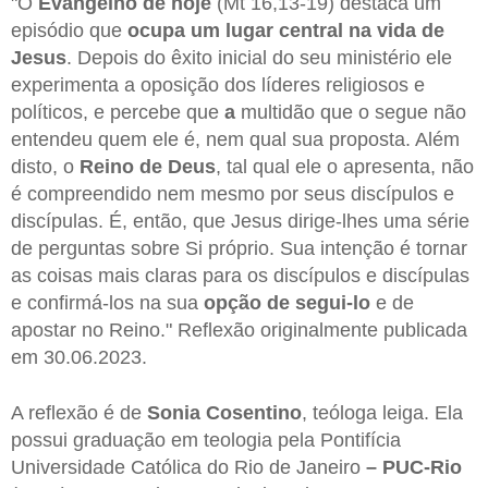
"O
Evangelho de hoje
(Mt 16,13-19) destaca um
episódio que
ocupa um lugar central na vida de
Jesus
. Depois do êxito inicial do seu ministério ele
experimenta a oposição dos líderes religiosos e
políticos, e percebe que
a
multidão que o segue não
entendeu quem ele é, nem qual sua proposta. Além
disto, o
Reino de Deus
, tal qual ele o apresenta, não
é compreendido nem mesmo por seus discípulos e
discípulas. É, então, que Jesus dirige-lhes uma série
de perguntas sobre Si próprio. Sua intenção é tornar
as coisas mais claras para os discípulos e discípulas
e confirmá-los na sua
opção de segui-lo
e de
apostar no Reino." Reflexão originalmente publicada
em 30.06.2023.
A reflexão é de
Sonia Cosentino
, teóloga leiga. Ela
possui graduação em teologia pela Pontifícia
Universidade Católica do Rio de Janeiro
– PUC-Rio