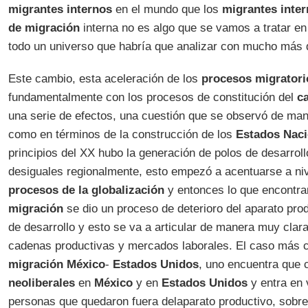
migrantes internos
en el mundo que los
migrantes inter
de migración
interna no es algo que se vamos a tratar en
todo un universo que habría que analizar con mucho más d
Este cambio, esta aceleración de los
procesos migratori
fundamentalmente con los procesos de constitución del
ca
una serie de efectos, una cuestión que se observó de man
como en términos de la construcción de los
Estados Naci
principios del XX hubo la generación de polos de desarrol
desiguales regionalmente, esto empezó a acentuarse a nive
procesos de la globalización
y entonces lo que encontra
migración
se dio un proceso de deterioro del aparato prod
de desarrollo y esto se va a articular de manera muy clar
cadenas productivas y mercados laborales. El caso más c
migración
México
-
Estados Unidos
, uno encuentra que 
neoliberales
en
México
y en
Estados Unidos
y entra en 
personas que quedaron fuera delaparato productivo, sobre