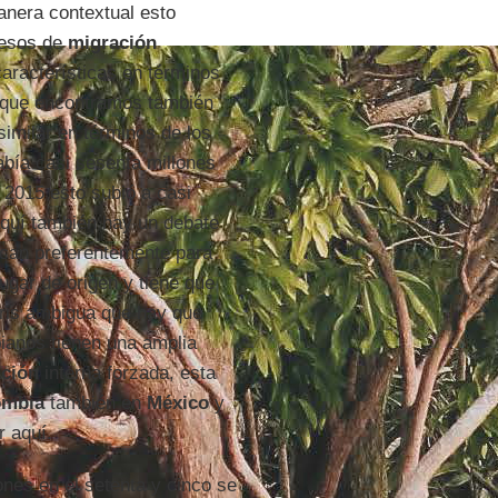
manera contextual esto
ocesos de
migración
características en términos
o que encontramos también
similar en términos de los
abía casi sesenta millones
 2015 esto subió a casi
aquí también hay un debate
lican preferentemente para
ugar de origen y tiene que
gris ambigua que hay que
bianos tienen una amplia
ación
interna forzada, esta
ombia
también en
México
y
r aquí.
nes en el setenta y cinco se