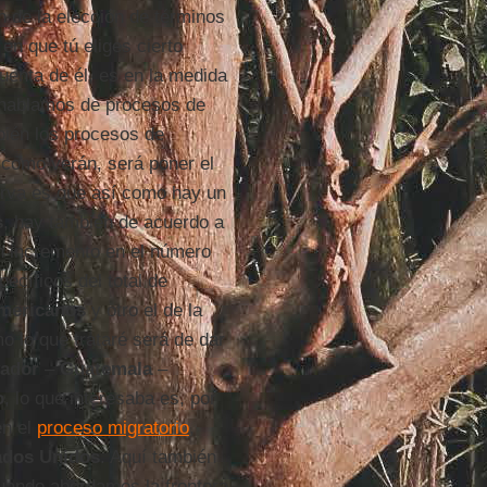
n de la elección de términos
en que tú eliges cierto
uenta de él, es en la medida
s hablamos de procesos de
bién los procesos de
 como verán, será poner el
erva es que así como hay un
s
, hay también de acuerdo a
 incremento en el número
pecíficos del total de
mericanos
y otro el de la
 lo que trataré será de dar
vador
–
Guatemala
–
o
, lo que interesaba es, por
en el
proceso migratorio
,
ados Unidos
. Aquí también
uando abordamos la frontera