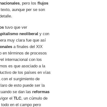
nacionales
, pero los
flujos
 texto, aunque per se son
etalle.
os
tuvo que ver
pitalismo neoliberal
y con
era muy clara fue que así
onales
a finales del XIX
lo en términos de procesos
l internacional con los
mos es que asociado a la
uctivo de los países en vías
a con el surgimiento de
laro de esto puede ser la
cuando se dan las
reformas
vigor el
TLC
, un cúmulo de
 todo en el campo pero