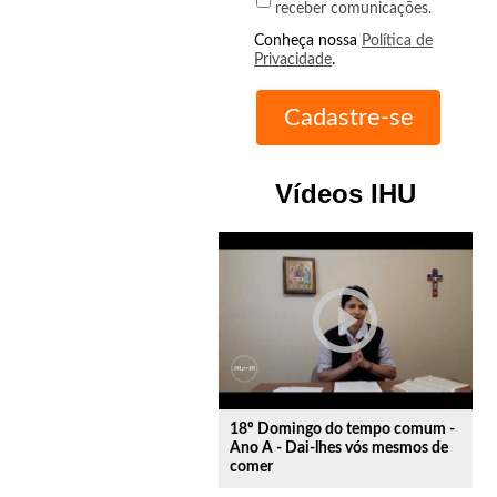
receber comunicações.
Conheça nossa
Política de
Privacidade
.
Vídeos IHU
play_circle_outline
18º Domingo do tempo comum -
Ano A - Dai-lhes vós mesmos de
comer