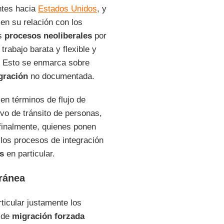
entes hacia
Estados Unidos
, y
en su relación con los
os
procesos neoliberales
por
rabajo barata y flexible y
. Esto se enmarca sobre
gración
no documentada.
en términos de flujo de
ivo de tránsito de personas,
 finalmente, quienes ponen
 los procesos de integración
s
en particular.
ránea
ticular justamente los
o de
migración forzada