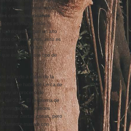
nos y cuantos mexicanos,
tes centroamericanos
ntonces es mucho más
la frontera tengan un alto
rado de mexicanos, esto es
nerable estés en tus
 que estés en este tipo de
e acuerdo a datos de la
tísimo, se habla de cerca de
 y hay un proceso de
os del 2015. El problema de
 investigadores ustedes
isibilizar ciertas cosas, pero
claramente masivo con