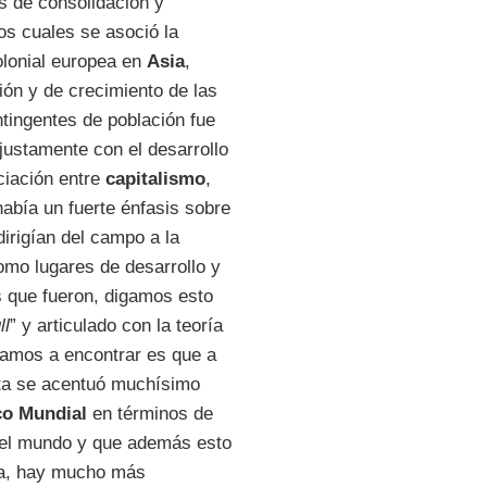
s de consolidación y
os cuales se asoció la
olonial europea en
Asia
,
ón y de crecimiento de las
tingentes de población fue
ustamente con el desarrollo
iación entre
capitalismo
,
abía un fuerte énfasis sobre
irigían del campo a la
omo lugares de desarrollo y
s que fueron, digamos esto
ll
” y articulado con la teoría
vamos a encontrar es que a
esta se acentuó muchísimo
o Mundial
en términos de
el mundo y que además esto
ra, hay mucho más