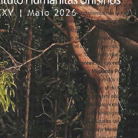
subió a 65.3 millones según datos del
ACNUR
. La cuestió
no es accesoria, tiene un papel fundamental, en la medida 
término y eliges generar un andamiaje intelectual que dé c
en que puedes hacerlo visible, por eso repito, si nosotro
migración
genéricos forzados tendríamos que incluir tam
migración interna
pero no es el caso, lo que nos permite
foco en los procesos de violencia. También lo que se obs
correlato en términos de los
migrantes
, de los
refugiado
iniciativas recientes como el
Missing Migrants Project
un
de
migrantes muertos
, aquí sólo me fijo en dos nodos es
migrantes
muertos a nivel mundial: uno es el de
Centroa
frontera
México
-
Estados Unidos
por razones obvias, como
cuenta del
proceso migratorio
del triángulo norte de
Sal
Honduras
hacia
Estados Unidos
y su tránsito por
Méxic
un lado, identificar los fallecidos en los lugares de origen 
pero también los que fallecen en la frontera
México
–
Est
habría que decir que lo que acontece es que justamente c