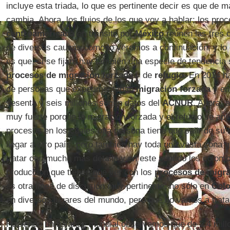
incluye esta triada, lo que es pertinente decir es que de 
cambia. Ahora, los flujos de los que voy a hablar; los pr
centroamericana
en tránsito por
México
reúnen las tres 
de diversas causas como lo veremos a continuación, y l
es que, si se fijan, hay también una especie de tendencia 
procesos de migración forzada
y de
refugio
. En 2014 h
de personas que experimentaban
migración forzada
y en
sesenta y seis millones según datos del
ACNUR
. Ahora, 
muy fuerte porque la migración forzada y el refugio se ap
procesos en los cuales una persona tiene que salir de su l
llegar a otro país, pero también hay toda una vasta zona 
tratar con mucho más detalle y en este sentido los colom
producción que tienen que ver con los
procesos de migr
es otra línea de discusión muy pertinente, no sólo en
Col
en diversos lugares del mundo, pero que no vamos a trata
Haciendo un balance mundial observamos que de 2.4 millo