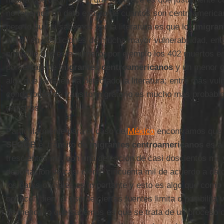
no tenemos un dato exacto de cuantos son centroamerica
pero lo que si sabemos por la literatura es que los
migran
viajan en condiciones de mucha mayor vulnerabilidad, e
probable que este número; por ejemplo los 402 muertos en 
porcentaje de
migrantes centroamericanos
y un menor g
algo que también ha detectado la literatura; entre más vul
condiciones de tránsito migratorio es mucho más probable
registros.
Particularmente para el caso de
México
encontramos que d
SEGOB
el tránsito de
migrantes centroamericanos
es al
trescientos mil, con una detención de casi doscientos mil
deportación de casi ciento cincuenta mil de acuerdo a dat
los datos oficiales es importante y esto es algo que como
conocen bien, el uso de ciertas fuentes limita o posibilita v
de menos lo que sabemos es que se trata de un proceso 