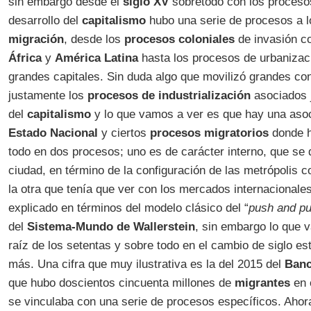
sin embargo desde el
siglo XV
sobretodo con los proceso
desarrollo del
capitalismo
hubo una serie de procesos a l
migración
, desde los
procesos coloniales
de invasión c
África
y
América Latina
hasta los procesos de urbanizaci
grandes capitales. Sin duda algo que movilizó grandes con
justamente los
procesos de industrialización
asociados j
del
capitalismo
y lo que vamos a ver es que hay una asoc
Estado Nacional
y ciertos
procesos migratorios
donde h
todo en dos procesos; uno es de carácter interno, que se d
ciudad, en término de la configuración de las metrópolis c
la otra que tenía que ver con los mercados internacionale
explicado en términos del modelo clásico del “
push and pu
del
Sistema-Mundo de Wallerstein
, sin embargo lo que 
raíz de los setentas y sobre todo en el cambio de siglo 
más. Una cifra que muy ilustrativa es la del 2015 del
Banc
que hubo doscientos cincuenta millones de
migrantes
en 
se vinculaba con una serie de procesos específicos. Aho