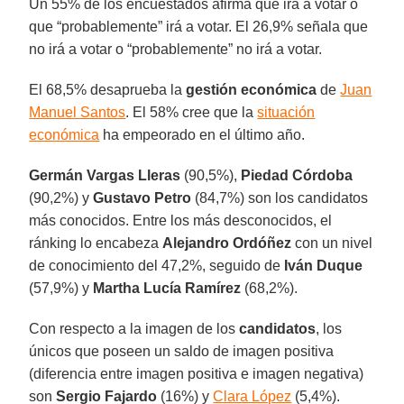
Un 55% de los encuestados afirma que irá a votar o
que “probablemente” irá a votar. El 26,9% señala que
no irá a votar o “probablemente” no irá a votar.
El 68,5% desaprueba la
gestión económica
de
Juan
Manuel Santos
. El 58% cree que la
situación
económica
ha empeorado en el último año.
Germán Vargas Lleras
(90,5%),
Piedad Córdoba
(90,2%) y
Gustavo Petro
(84,7%) son los candidatos
más conocidos. Entre los más desconocidos, el
ránking lo encabeza
Alejandro Ordóñez
con un nivel
de conocimiento del 47,2%, seguido de
Iván Duque
(57,9%) y
Martha Lucía Ramírez
(68,2%).
Con respecto a la imagen de los
candidatos
, los
únicos que poseen un saldo de imagen positiva
(diferencia entre imagen positiva e imagen negativa)
son
Sergio Fajardo
(16%) y
Clara López
(5,4%).