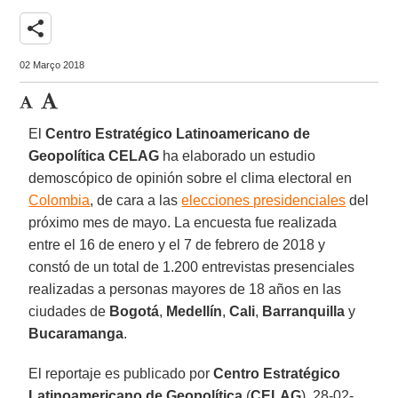
share
02 Março 2018
El
Centro Estratégico Latinoamericano de
Geopolítica
CELAG
ha elaborado un estudio
demoscópico de opinión sobre el clima electoral en
Colombia
, de cara a las
elecciones presidenciales
del
próximo mes de mayo. La encuesta fue realizada
entre el 16 de enero y el 7 de febrero de 2018 y
constó de un total de 1.200 entrevistas presenciales
realizadas a personas mayores de 18 años en las
ciudades de
Bogotá
,
Medellín
,
Cali
,
Barranquilla
y
Bucaramanga
.
El reportaje es publicado por
Centro Estratégico
Latinoamericano de Geopolítica
(
CELAG
), 28-02-