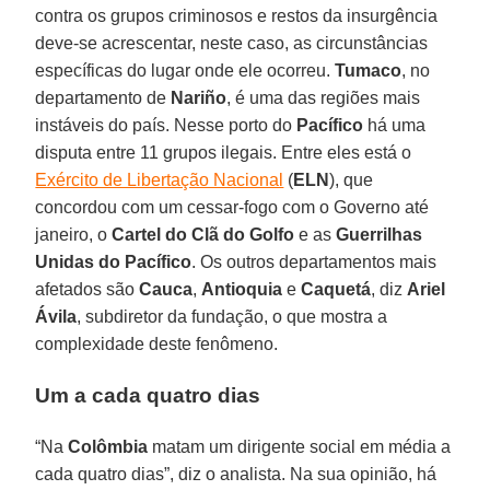
contra os grupos criminosos e restos da insurgência
deve-se acrescentar, neste caso, as circunstâncias
específicas do lugar onde ele ocorreu.
Tumaco
, no
departamento de
Nariño
, é uma das regiões mais
instáveis do país. Nesse porto do
Pacífico
há uma
disputa entre 11 grupos ilegais. Entre eles está o
Exército de Libertação Nacional
(
ELN
), que
concordou com um cessar-fogo com o Governo até
janeiro, o
Cartel do Clã do Golfo
e as
Guerrilhas
Unidas do Pacífico
. Os outros departamentos mais
afetados são
Cauca
,
Antioquia
e
Caquetá
, diz
Ariel
Ávila
, subdiretor da fundação, o que mostra a
complexidade deste fenômeno.
Um a cada quatro dias
“Na
Colômbia
matam um dirigente social em média a
cada quatro dias”, diz o analista. Na sua opinião, há