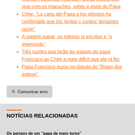
vive com os mapuches, sobre a visita do Papa
Chile. "La carta del Papa a los obispos ha
confirmado que los 'tontos y zurdos' teníamos
razón"
A viagem papal, os roteiros já escritos e ''o
imprevisto''
Três razões que farão da viagem do papa
Francisco ao Chile a mais difícil que ele já fez
Papa Francisco rezou no túmulo do "Bispo dos
pobres"
⚠️
Comunicar erro
NOTÍCIAS RELACIONADAS
Os perigos de um ''papa de meio turno''