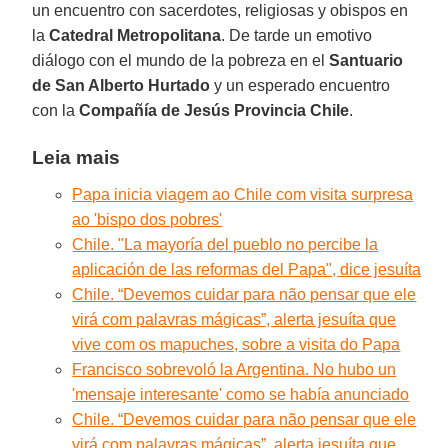
un encuentro con sacerdotes, religiosas y obispos en
la
Catedral Metropolitana
. De tarde un emotivo
diálogo con el mundo de la pobreza en el
Santuario
de San Alberto Hurtado
y un esperado encuentro
con la
Compañía de Jesús Provincia Chile
.
Leia mais
Papa inicia viagem ao Chile com visita surpresa
ao 'bispo dos pobres'
Chile. "La mayoría del pueblo no percibe la
aplicación de las reformas del Papa", dice jesuíta
Chile. “Devemos cuidar para não pensar que ele
virá com palavras mágicas”, alerta jesuíta que
vive com os mapuches, sobre a visita do Papa
Francisco sobrevoló la Argentina. No hubo un
'mensaje interesante' como se había anunciado
Chile. “Devemos cuidar para não pensar que ele
virá com palavras mágicas”, alerta jesuíta que