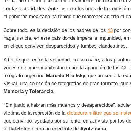
fecha, no se sabe que sucedió realmente, no obstante la v
por las autoridades. Ante las conclusiones de la comisión 
el gobierno mexicano ha tenido que mantener abierto el ca
Sobre todo, es la decisión de los padres de los
43
por con
haga justicia, en este país donde impera la impunidad, en 
en el que conviven desparecidos y tumbas clandestinas.
A fin de que, entre la sociedad, no se olvide, a los planto
voces se siguen manifestando por la aparición de los 43. 
fotógrafo argentino
Marcelo Brodsky
, que presenta la ex
Visual, una colección de fotografías de gran formato, que
Memoria y Tolerancia
.
“Sin justicia habrán más muertos y desaparecidos”, advier
víctima de la represión de la
dictadura militar que se inst
que convirtió, ayudado por su lente, en activista por los 
a
Tlatelolco
como antecedente de
Ayotzinapa
.