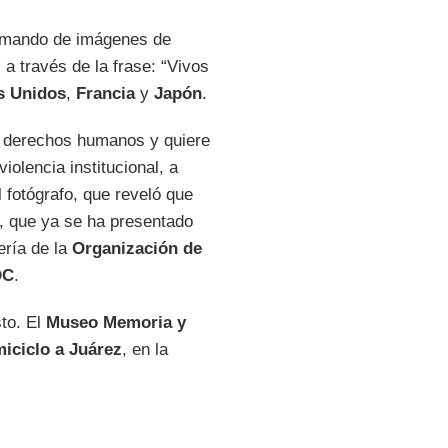
asmando de imágenes de
a través de la frase: “Vivos
s Unidos
,
Francia
y
Japón
.
e derechos humanos y quiere
violencia institucional, a
 fotógrafo, que reveló que
n, que ya se ha presentado
ería de la
Organización de
DC
.
sto. El
Museo Memoria y
iciclo a Juárez
, en la