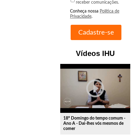
receber comunicações.
Conheça nossa
Política de
Privacidade
.
Vídeos IHU
play_circle_outline
18º Domingo do tempo comum -
Ano A - Dai-lhes vós mesmos de
comer