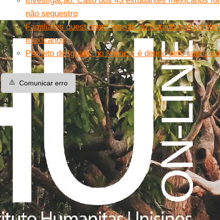
Investigação: Caso dos 43 estudantes mexicanos foi
não sequestro
Familiares questionam versão do Estado que confir
mexicanos
Prefeito de Iguala, no México, é detido pelo sumiço 
⚠️
Comunicar erro