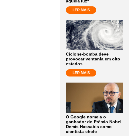
aquela luz"
LER MAIS
Ciclone-bomba deve
provocar ventania em oito
estados
LER MAIS
O Google nomeia o
ganhador do Prêmio Nobel
Demis Hassabis como
cientista-chefe