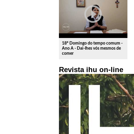
play_circle_outline
18º Domingo do tempo comum -
Ano A - Dai-lhes vós mesmos de
comer
Revista ihu on-line