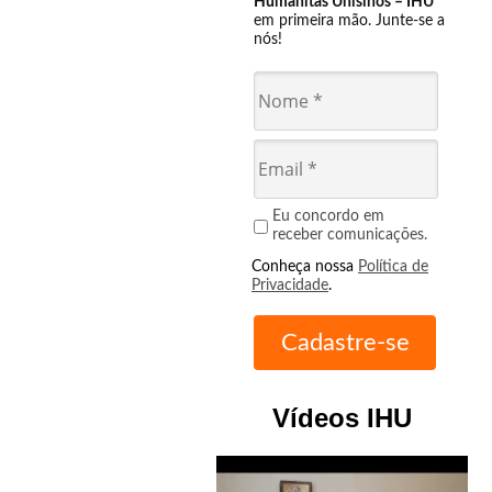
Humanitas Unisinos – IHU
em primeira mão. Junte-se a
nós!
Eu concordo em
receber comunicações.
Conheça nossa
Política de
Privacidade
.
Vídeos IHU