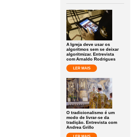
A Igreja deve usar os
algoritmos sem se deixar
algoritmizar. Entrevista
com Arnaldo Rodrigues
LER MAIS
O tradicionalismo é um
modo de livrar-se da
tradição. Entrevista com
Andrea Grillo
LER MAIS