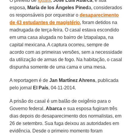
O prefeito de
Iguala
,
José Luis Abarca
, e sua
esposa,
María de los Ángeles Pined
a, considerados
os responsáveis por orquestrar o
desaparecimento
de 43 estudantes de magistério
, foram detidos na
madrugada de terça-feira. O casal estava escondido
em uma casa alugada no bairro de Iztapalapa, na
capital mexicana. A captura ocorreu, sempre de
acordo com as primeiras versões, sem a necessidade
da utilização de armas de fogo. Na habitação, o casal
dispunha somente de uma cama e uma mesa.
A reportagem é de
Jan Martínez Ahrens
, publicada
pelo jornal
El País
, 04-11-2014.
A prisão do casal é um balão de oxigênio para o
Governo federal.
Abarca
e sua esposa fugiram três
dias depois do desaparecimento dos normalistas, em
26 de setembro. Sua fuga deixou as autoridades em
evidência. Desde o primeiro momento foram