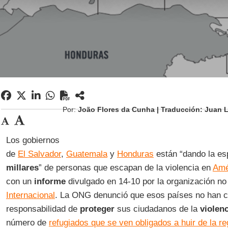
Por:
João Flores da Cunha | Traducción: Juan 
Los gobiernos
de
El Salvador
,
Guatemala
y
Honduras
están “dando la es
millares
” de personas que escapan de la violencia en
Amé
con un
informe
divulgado en 14-10 por la organización n
Internacional
. La ONG denunció que esos países no han c
responsabilidad de
proteger
sus ciudadanos de la
violen
número de
refugiados que se ven obligados a huir de la re