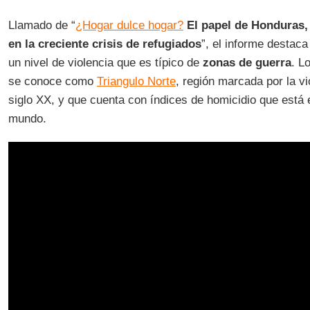
Llamado de “
¿Hogar dulce hogar?
El papel de Honduras,
en la creciente crisis de refugiados
”, el informe destaca
un nivel de violencia que es típico de
zonas de guerra
. L
se conoce como
Triangulo Norte
, región marcada por la v
siglo XX, y que cuenta con índices de homicidio que está 
mundo.