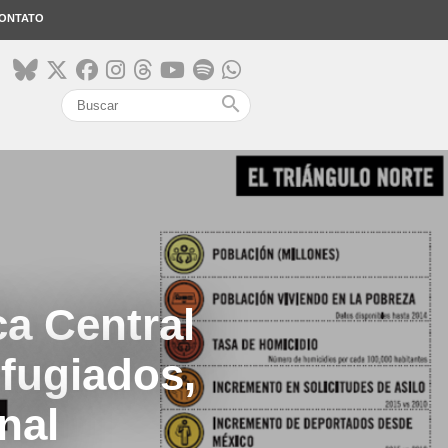
ONTATO
search
a Central
efugiados,
nal