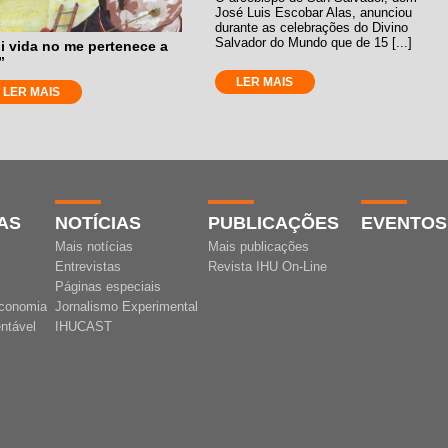
José Luis Escobar Alas, anunciou
durante as celebrações do Divino
Salvador do Mundo que de 15 [...]
i vida no me pertenece a
”
LER MAIS
LER MAIS
AS
NOTÍCIAS
PUBLICAÇÕES
EVENTOS
Mais notícias
Mais publicações
Entrevistas
Revista IHU On-Line
Páginas especiais
conomia
Jornalismo Experimental
ntável
IHUCAST