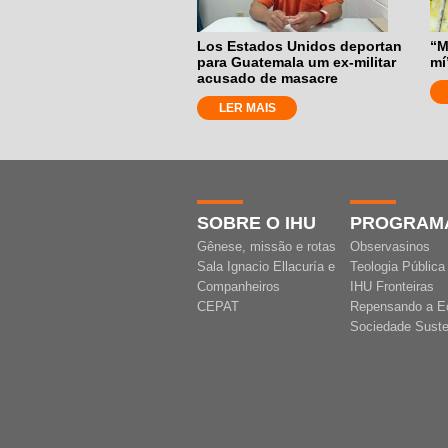
Los Estados Unidos deportan
“M
para Guatemala um ex-militar
mí
acusado de masacre
LER MAIS
SOBRE O IHU
PROGRAM
Gênese, missão e rotas
Observasinos
Sala Ignacio Ellacuría e
Teologia Pública
Companheiros
IHU Fronteiras
CEPAT
Repensando a E
Sociedade Suste