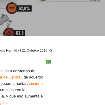
Luis Hermida
| 21 Outubro 2016
palda a
centenas de
rica Central
, de acuerdo
o gubernamental
Amnistía
umplido con la
cia
, y que eso aumenta el
gión
.