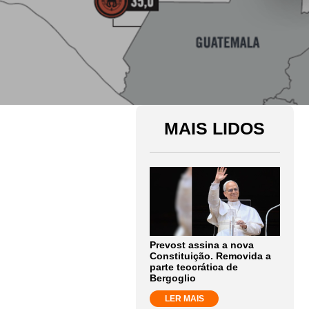
MAIS LIDOS
Prevost assina a nova
Constituição. Removida a
parte teocrática de
Bergoglio
LER MAIS