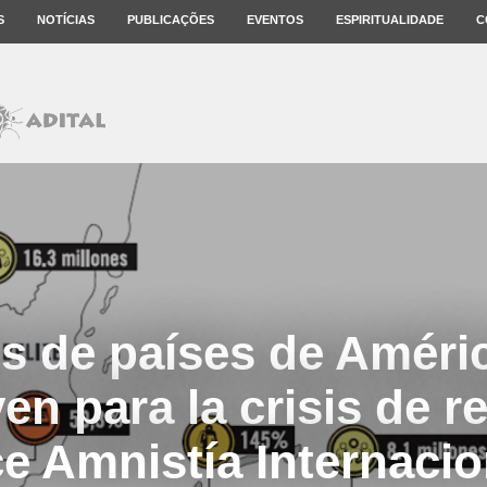
S
NOTÍCIAS
PUBLICAÇÕES
EVENTOS
ESPIRITUALIDADE
C
s de países de Améric
en para la crisis de r
ce Amnistía Internacio