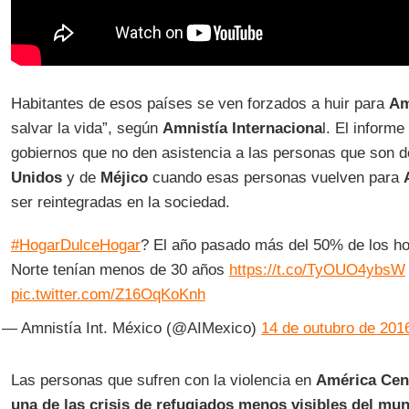
Habitantes de esos países se ven forzados a huir para
Am
salvar la vida”, según
Amnistía Internaciona
l. El inform
gobiernos que no den asistencia a las personas que son 
Unidos
y de
Méjico
cuando esas personas vuelven para
ser reintegradas en la sociedad.
#HogarDulceHogar
? El año pasado más del 50% de los hom
Norte tenían menos de 30 años
https://t.co/TyOUO4ybsW
pic.twitter.com/Z16OqKoKnh
— Amnistía Int. México (@AIMexico)
14 de outubro de 201
Las personas que sufren con la violencia en
América Cen
una de las crisis de refugiados menos visibles del mu