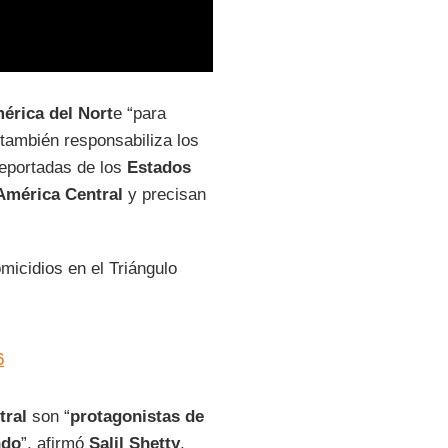
érica del Nort
e “para
e también responsabiliza los
deportadas de los
Estados
América Central
y precisan
icidios en el Triángulo
6
tral
son “
protagonistas de
ndo
”, afirmó
Salil Shetty
,