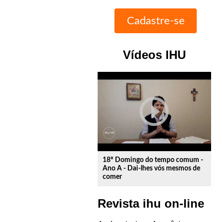
Vídeos IHU
play_circle_outline
18º Domingo do tempo comum -
Ano A - Dai-lhes vós mesmos de
comer
Revista ihu on-line