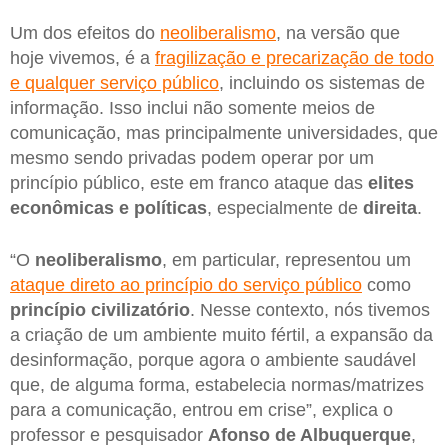
Um dos efeitos do
neoliberalismo
, na versão que
hoje vivemos, é a
fragilização e precarização de todo
e qualquer serviço público
, incluindo os sistemas de
informação. Isso inclui não somente meios de
comunicação, mas principalmente universidades, que
mesmo sendo privadas podem operar por um
princípio público, este em franco ataque das
elites
econômicas e políticas
, especialmente de
direita
.
“O
neoliberalismo
, em particular, representou um
ataque direto ao princípio do serviço público
como
princípio civilizatório
. Nesse contexto, nós tivemos
a criação de um ambiente muito fértil, a expansão da
desinformação, porque agora o ambiente saudável
que, de alguma forma, estabelecia normas/matrizes
para a comunicação, entrou em crise”, explica o
professor e pesquisador
Afonso de Albuquerque
,