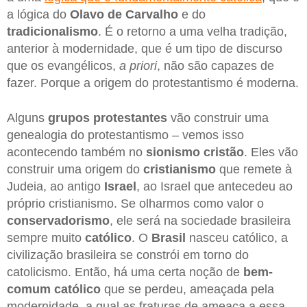
a lógica do
Olavo de Carvalho
e do
tradicionalismo
. É o retorno a uma velha tradição,
anterior à modernidade, que é um tipo de discurso
que os evangélicos,
a priori
, não são capazes de
fazer. Porque a origem do protestantismo é moderna.
Alguns
grupos protestantes
vão construir uma
genealogia do protestantismo – vemos isso
acontecendo também no
sionismo cristão
. Eles vão
construir uma origem do
cristianismo
que remete à
Judeia, ao antigo
Israel
, ao Israel que antecedeu ao
próprio cristianismo. Se olharmos como valor o
conservadorismo
, ele será na sociedade brasileira
sempre muito
católico
. O
Brasil
nasceu católico, a
civilização brasileira se constrói em torno do
catolicismo. Então, há uma certa noção de
bem-
comum católico
que se perdeu, ameaçada pela
modernidade, a qual as fraturas de ameaça a essa