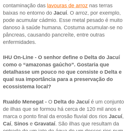
contaminação das
lavouras de arroz
nas terras
baixas no entorno do
Jacuí
. O arroz, por exemplo,
pode acumular cádmio. Esse metal pesado é muito
danoso à saúde humana. Costuma acumular-se no
pâncreas, causando pancreíte, entre outras
enfermidades.
IHU On-Line - O senhor define o Delta do Jacuí
como o “amazonas gaúcho”. Gostaria que
detalhasse um pouco no que consiste o Delta e
qual sua importância para a preservação do
ecossistema local?
Rualdo Menegat -
O
Delta do Jacuí
é um conjunto
de ilhas que se formou há cerca de 120 mil anos e
marca o ponto final da erosão fluvial dos rios
Jacuí
,
Caí
,
Sinos
e
Gravataí
. São ilhas que resultam da
entrada de um jato de água de um desses rios num