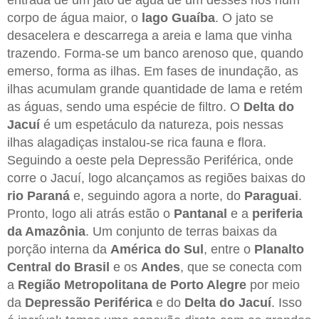
corpo de água maior, o
lago Guaíba
. O jato se
desacelera e descarrega a areia e lama que vinha
trazendo. Forma-se um banco arenoso que, quando
emerso, forma as ilhas. Em fases de inundação, as
ilhas acumulam grande quantidade de lama e retém
as águas, sendo uma espécie de filtro. O
Delta do
Jacuí
é um espetáculo da natureza, pois nessas
ilhas alagadiças instalou-se rica fauna e flora.
Seguindo a oeste pela Depressão Periférica, onde
corre o Jacuí, logo alcançamos as regiões baixas do
rio Paraná
e, seguindo agora a norte, do
Paraguai
.
Pronto, logo ali atrás estão o
Pantanal
e a
periferia
da Amazônia
. Um conjunto de terras baixas da
porção interna da
América do Sul
, entre o
Planalto
Central do Brasil
e os
Andes
, que se conecta com
a
Região Metropolitana de Porto Alegre
por meio
da
Depressão Periférica
e do
Delta do Jacuí
. Isso