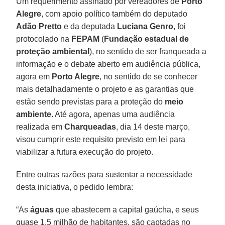
Um requerimento assinado por vereadores de
Porto
Alegre
, com apoio político também do deputado
Adão Pretto
e da deputada
Luciana Genro
, foi
protocolado na
FEPAM
(
Fundação estadual de
proteção ambiental
), no sentido de ser franqueada a
informação e o debate aberto em audiência pública,
agora em
Porto Alegre
, no sentido de se conhecer
mais detalhadamente o projeto e as garantias que
estão sendo previstas para a proteção do
meio
ambiente
. Até agora, apenas uma audiência
realizada em
Charqueadas
, dia 14 deste março,
visou cumprir este requisito previsto em lei para
viabilizar a futura execução do projeto.
Entre outras razões para sustentar a necessidade
desta iniciativa, o pedido lembra:
“As
águas
que abastecem a capital gaúcha, e seus
quase 1,5 milhão de habitantes, são captadas no