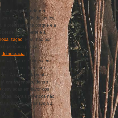
e –
A
desigualdade é o
por uma questão de justiça,
r, e precisamente porque ela
a desde a era liberal e a
lobalização
. Mas, não por
la é perigosa para a
a
democracia
(da
assa): esta se baseia em
tários, que colidem com
ades. A razão pela qual a
stá em ascensão
, dentro
s
desviadas em favor dos
íticas liberais pró-ricos não
tas umas às outras (veja a