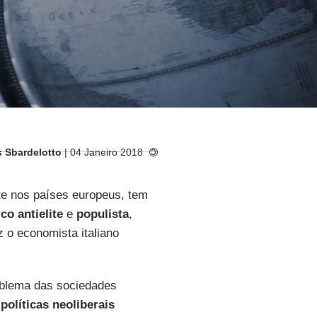
s Sbardelotto
| 04 Janeiro 2018
e nos países europeus, tem
co antielite
e
populista
,
z o economista italiano
oblema das sociedades
“
políticas neoliberais