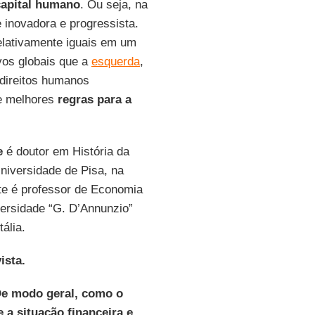
capital humano
. Ou seja, na
 inovadora e progressista.
elativamente iguais em um
ivos globais que a
esquerda
,
 direitos humanos
 e melhores
regras para a
e
é doutor em História da
niversidade de Pisa, na
nte é professor de Economia
ersidade “G. D’Annunzio”
tália.
ista.
De modo geral, como o
 a situação financeira e