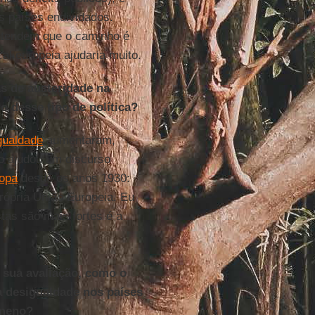
os países endividados.
entendem que o caminho é
cal europeia ajudaria muito.
s de austeridade na
o desse tipo de política?
gualdade
aumentaram,
so ajudou um discurso
opa
desde os anos 1930:
rópria União Europeia. Eu
stas são mais fortes é a
 sua avaliação, como o
a desigualdade nos países
ômeno?