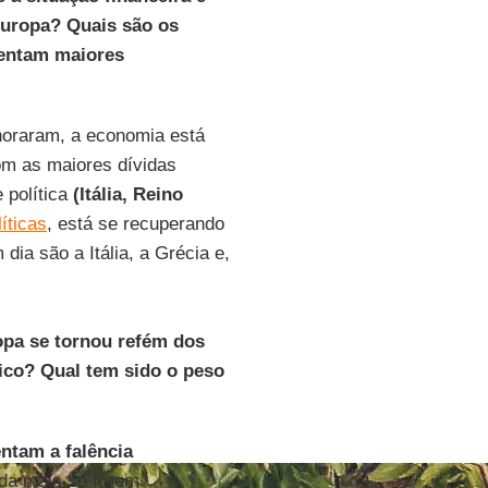
uropa? Quais são os
rentam maiores
horaram, a economia está
m as maiores dívidas
 política
(Itália, Reino
íticas
, está se recuperando
ia são a Itália, a Grécia e,
pa se tornou refém dos
ico? Qual tem sido o peso
ntam a falência
da mais se forem