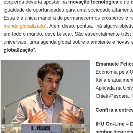
esquerda deveria apostar na
inovação tecnológica
e no
igualdade de oportunidades para uma sociedade altamente
Essa é a única maneira de permanecermos prósperos e r
mundo globalizado
”. Além disso, pontua, “há alguns objet
em todo o mundo, deve buscar. São essencialmente três:
universais, uma agenda global sobre o ambiente e novas
globalização
”.
Emanuele Felic
Economia pela U
Itália e atualme
Aplicada na Univ
Chieti-Pescara, I
Confira a entrev
IHU On-Line – 
senhor descreve