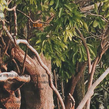
o, eu concordo com os
rado naquela época por
Jean-
s em 2011: isso mergulhou a
 (na verdade, uma
crise
 pela Comissão Europeia de
a situação. Mas, em nossos
steridade, embora ainda
dade? Quais?
r muito cedo as taxas de
Em curto prazo, a alternativa
ste apenas uma opção, se
stério fiscais comuns
 outras coisas, devem
nos déficits públicos); e