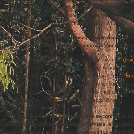
isso exigiria, inevitavelmente, alguma austeridade sobre 
Deveria haver alguma flexibilidade, é claro, mas alguns 
estreito – uma vontade política forte em favor da união fis
IHU On-Line – Quais são as consequências das medida
política? Que tipos de discursos políticos têm emergid
Emanuele Felice –
Em termos gerais, a pobreza e a
desi
embora com diferenças significativas entre os países. Is
político antielite e populista, que nunca foi tão forte na
Eur
esse é um risco sério para a sobrevivência do euro e da p
acrescentaria: na Europa ocidental, o país onde os populi
Itália, o país que menos cresceu nos últimos 20 anos.
IHU On-Line – Por que a desigualdade se configura, na
maior problema das sociedades ocidentais, e por que 
ocidentais nunca foi tão alta? O que explica esse fen