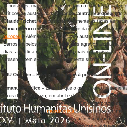
importantes, mais ou menos em todo o mundo. No entant
críticos da austeridade. O
Banco Central Europeu
, lide
Claude Trichet
, elevou muito facilmente as taxas de juro
Zona do Euro
em uma terceira fase da recessão mundial
europeia
). Além disso, a política de austeridade seguida
Barroso e pelos governos nacionais agravou ainda mais 
dias, a política monetária é muito mais expansiva, e a au
presente, tem sido consideravelmente suavizada.
IHU On-Line – Havia alternativas à política de austeri
Emanuele Felice –
Eu acho que o grande erro foi aumenta
juros de curto prazo, em abril e depois em julho de 2011. 
era mais flexibilidade, como é hoje. Em longo prazo, exi
quisermos manter a
moeda única
: uma política e um mini
europeus. Mas, para chegar lá, os países europeus, entre
convergir nas finanças públicas (tanto nas dívidas quanto 