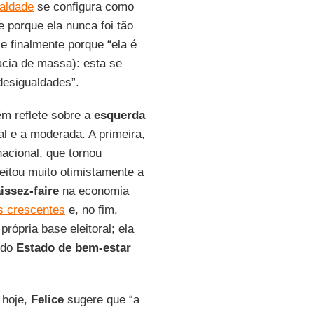
aldade
se configura como
 porque ela nunca foi tão
 e finalmente porque “ela é
cia de massa): esta se
 desigualdades”.
m reflete sobre a
esquerda
al e a moderada. A primeira,
nacional, que tornou
eitou muito otimistamente a
aissez-faire
na economia
s crescentes
e, no fim,
ópria base eleitoral; ela
 do
Estado de bem-estar
 hoje,
Felice
sugere que “a