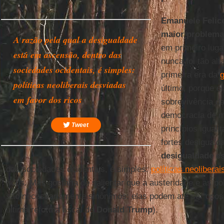
Emanuele Felic
maior problema
A razão pela qual a desigualdade
em primeiro luga
está em ascensão, dentro das
nunca foi tão alt
sociedades ocidentais, é simples:
primeira era da
g
políticas neoliberais desviadas
último, porque e
em favor dos ricos
sobrevivência d
democracia de m
Tweet
princípios iguali
fortes desiguald
desigualdade e
das sociedades ocidentais, é simples:
políticas neoliberai
ricos. Mas gostaria de salientar que a austeridade e as pol
são necessariamente sinônimos: elas podem até ser opos
última reforma fiscal de
Donald Trump
).