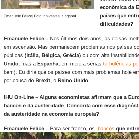
econômica da E
países que enf
Emanuele Felice| Foto: noivastesi.blogspot
dificuldades?
Emanuele Felice –
Nos últimos dois anos, as coisas mel
em ascensão. Mas permanecem problemas nos países co
públicas
(Itália, Bélgica, Grécia)
ou com alta instabilidade
Unido,
mas a
Espanha,
em meio a sérias
turbulências pol
bem). Eu diria que os países com mais problemas hoje em d
por causa do
Brexit,
o
Reino Unido
.
IHU On-Line – Alguns economistas afirmam que a Euro
bancos e da austeridade. Concorda com esse diagnóst
da austeridade na economia europeia?
Emanuele Felice –
Para ser franco, os
bancos
que enfre
geralmente são salvos
ou, de algum modo, ajudados, ain