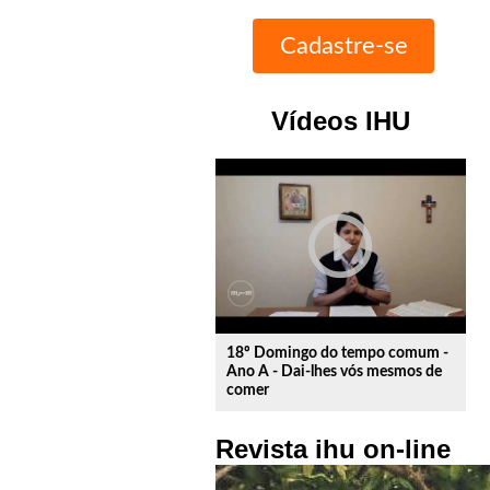
Vídeos IHU
play_circle_outline
18º Domingo do tempo comum -
Ano A - Dai-lhes vós mesmos de
comer
Revista ihu on-line