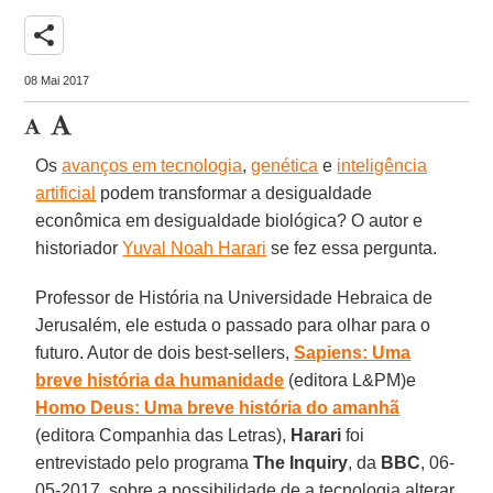
share
08 Mai 2017
Os
avanços em tecnologia
,
genética
e
inteligência
artificial
podem transformar a desigualdade
econômica em desigualdade biológica? O autor e
historiador
Yuval Noah Harari
se fez essa pergunta.
Professor de História na Universidade Hebraica de
Jerusalém, ele estuda o passado para olhar para o
futuro. Autor de dois best-sellers,
Sapiens: Uma
breve história da humanidade
(editora L&PM)e
Homo Deus: Uma breve história do amanhã
(editora Companhia das Letras),
Harari
foi
entrevistado pelo programa
The Inquiry
, da
BBC
, 06-
05-2017, sobre a possibilidade de a tecnologia alterar