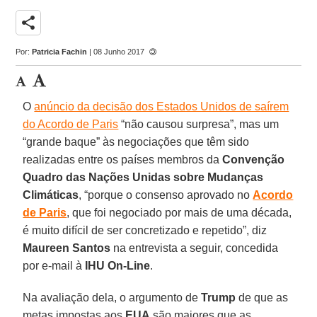
share
Por:
Patricia Fachin
| 08 Junho 2017
O
anúncio da decisão dos Estados Unidos de saírem
do Acordo de Paris
“não causou surpresa”, mas um
“grande baque” às negociações que têm sido
realizadas entre os países membros da
Convenção
Quadro das Nações Unidas sobre Mudanças
Climáticas
, “porque o consenso aprovado no
Acordo
de Paris
, que foi negociado por mais de uma década,
é muito difícil de ser concretizado e repetido”, diz
Maureen Santos
na entrevista a seguir, concedida
por e-mail à
IHU On-Line
.
Na avaliação dela, o argumento de
Trump
de que as
metas impostas aos
EUA
são maiores que as