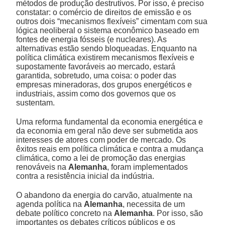
métodos de produção destrutivos. Por isso, é preciso
constatar: o comércio de direitos de emissão e os
outros dois “mecanismos flexíveis” cimentam com sua
lógica neoliberal o sistema econômico baseado em
fontes de energia fósseis (e nucleares). As
alternativas estão sendo bloqueadas. Enquanto na
política climática existirem mecanismos flexíveis e
supostamente favoráveis ao mercado, estará
garantida, sobretudo, uma coisa: o poder das
empresas mineradoras, dos grupos energéticos e
industriais, assim como dos governos que os
sustentam.
Uma reforma fundamental da economia energética e
da economia em geral não deve ser submetida aos
interesses de atores com poder de mercado. Os
êxitos reais em política climática e contra a mudança
climática, como a lei de promoção das energias
renováveis na
Alemanha
, foram implementados
contra a resistência inicial da indústria.
O abandono da energia do carvão, atualmente na
agenda política na
Alemanha
, necessita de um
debate político concreto na
Alemanha
. Por isso, são
importantes os debates críticos públicos e os