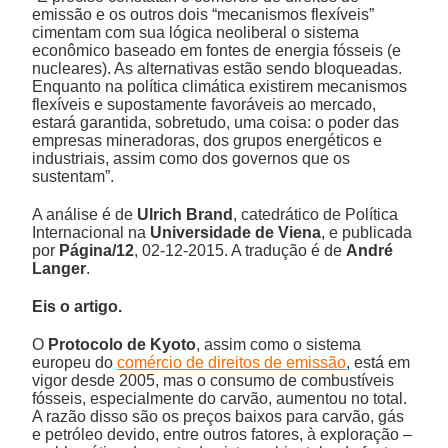
emissão e os outros dois “mecanismos flexíveis”
cimentam com sua lógica neoliberal o sistema
econômico baseado em fontes de energia fósseis (e
nucleares). As alternativas estão sendo bloqueadas.
Enquanto na política climática existirem mecanismos
flexíveis e supostamente favoráveis ao mercado,
estará garantida, sobretudo, uma coisa: o poder das
empresas mineradoras, dos grupos energéticos e
industriais, assim como dos governos que os
sustentam”.
A análise é de
Ulrich Brand
, catedrático de Política
Internacional na
Universidade de Viena
, e publicada
por
Página/12
, 02-12-2015. A tradução é de
André
Langer
.
Eis o artigo.
O
Protocolo de Kyoto
, assim como o sistema
europeu do
comércio de direitos de emissão
, está em
vigor desde 2005, mas o consumo de combustíveis
fósseis, especialmente do carvão, aumentou no total.
A razão disso são os preços baixos para carvão, gás
e petróleo devido, entre outros fatores, à exploração –