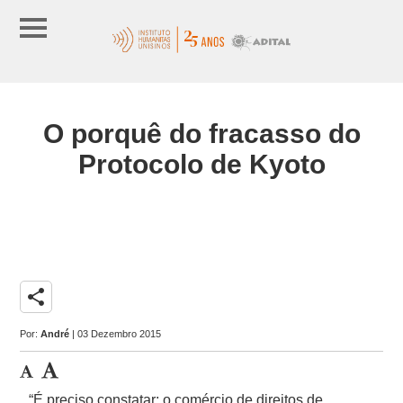
O porquê do fracasso do
Protocolo de Kyoto
share
Por:
André
| 03 Dezembro 2015
“É preciso constatar: o comércio de direitos de