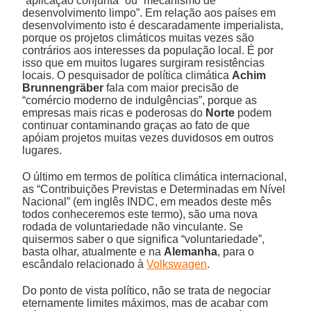
“aplicação conjunta” ou “mecanismo de
desenvolvimento limpo”. Em relação aos países em
desenvolvimento isto é descaradamente imperialista,
porque os projetos climáticos muitas vezes são
contrários aos interesses da população local. É por
isso que em muitos lugares surgiram resistências
locais. O pesquisador de política climática
Achim
Brunnengräber
fala com maior precisão de
“comércio moderno de indulgências”, porque as
empresas mais ricas e poderosas do
Norte
podem
continuar contaminando graças ao fato de que
apóiam projetos muitas vezes duvidosos em outros
lugares.
O último em termos de política climática internacional,
as “Contribuições Previstas e Determinadas em Nível
Nacional” (em inglês INDC, em meados deste mês
todos conheceremos este termo), são uma nova
rodada de voluntariedade não vinculante. Se
quisermos saber o que significa “voluntariedade”,
basta olhar, atualmente e na
Alemanha
, para o
escândalo relacionado à
Volkswagen
.
Do ponto de vista político, não se trata de negociar
eternamente limites máximos, mas de acabar com