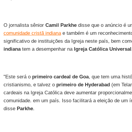
O jornalista sênior
Camil Parkhe
disse que o anúncio é u
comunidade cristã indiana
e também é um reconhecimento
significativo de instituições da Igreja neste país, bem co
indiana
tem a desempenhar na
Igreja Católica Universal
"Este será o
primeiro cardeal de Goa
, que tem uma histó
cristianismo, e talvez o
primeiro de Hyderabad
(em Tela
cardeais na Igreja Católica deve aumentar proporcionalm
comunidade. em um país. Isso facilitará a eleição de um í
disse
Parkhe
.