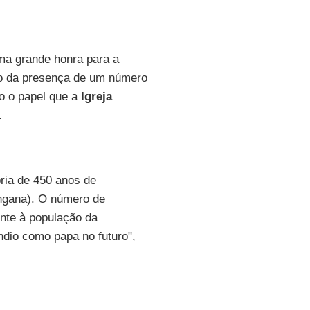
ma grande honra para a
 da presença de um número
mo o papel que a
Igreja
.
ria de 450 anos de
ngana). O número de
ente à população da
ndio como papa no futuro",