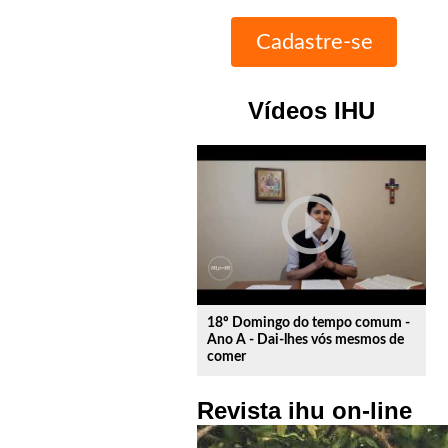
Vídeos IHU
play_circle_outline
18º Domingo do tempo comum -
Ano A - Dai-lhes vós mesmos de
comer
Revista ihu on-line