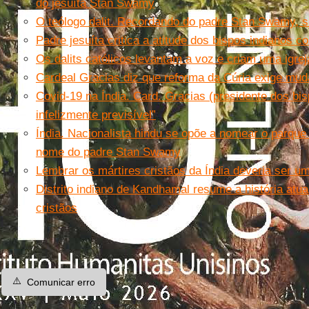
do jesuíta Stan Swamy
O teólogo dalit. Recordando do padre Stan Swamy, s.
Padre jesuíta critica a atitude dos bispos indianos c
Os dalits católicos levantam a voz e criam uma igrej
Cardeal Gracias diz que reforma da Cúria exige mud
Covid-19 na Índia. Card. Gracias (presidente dos bi
infelizmente previsível”
Índia. Nacionalista hindu se opõe a nomear o parque
nome do padre Stan Swamy
Lembrar os mártires cristãos da Índia deveria ser um
Distrito indiano de Kandhamal resume a história atua
cristãos
⚠️
Comunicar erro