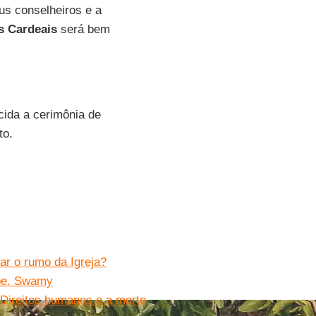
s conselheiros e a
s Cardeais
será bem
cida a cerimônia de
to.
ar o rumo da Igreja?
 pe. Swamy
 Direitos humanos e a morte