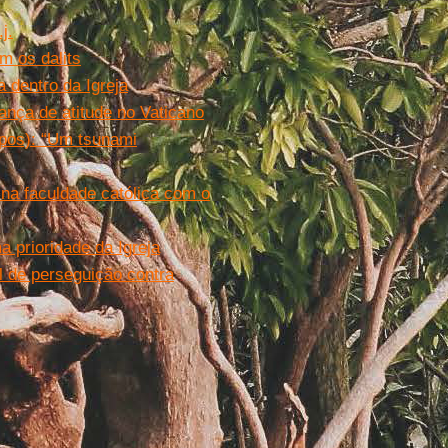
j.
om os dalits
a dentro da Igreja
ança de atitude no Vaticano
spos): “Um tsunami
 na faculdade católica com o
a prioridade da Igreja
l de perseguição contra