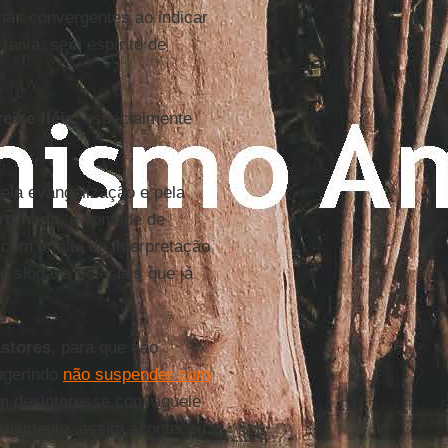
mas convergentes ao indicar
raiva, sem espírito de
es e fiéis
, especialmente
ela evangelização e pela
tilhada
, a vontade de
 com a falta de interpretação
e slogans eclesiais que já
astores
, para que não
ugerindo
não suspender com
um desinteresse com aquele
nfelizmente, assim aconteceu.