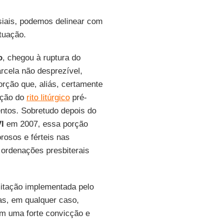
esiais, podemos delinear com
tuação.
o
, chegou à ruptura do
rcela não desprezível,
orção que, aliás, certamente
ação do
rito litúrgico
pré-
entos. Sobretudo depois do
I
em 2007, essa porção
orosos e férteis nas
ordenações presbiterais
imitação implementada pelo
s, em qualquer caso,
ém uma forte convicção e