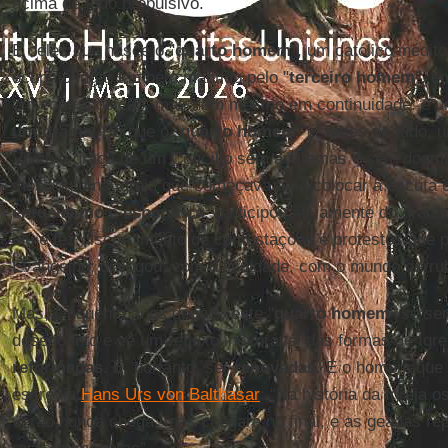
acima de tudo propulsivo.
É deles que nasce o "
quarto homem
", um católico inédi
ocupa o lugar também mantido pelo "
terceiro homem
", e
em contraposição, mas nem mesmo em continuidade: é u
um drama
! Porque o “
quarto homem
” é, antes de tudo, 
Viveu a graça de um Concílio sem anátemas e sem dog
mostrou uma Igreja que começava a se colocar à escuta 
entusiasmo
e
esperança
, participou ativamente do grande
viu e fez discernimento de contestações e protestos que 
Evangelho; dialogou, com dificuldade, com o mundo derru
Mas, cinquenta anos depois, este "
quarto homem
" se se
desencanto e vê um refluxo inexorável das formas de Igre
reformadas
. E, portanto, ser
renovadas
. E o homem que 
escrevia
Hans Urs von Balthasar
: “Na história da Igreja 
verão nunca chega, mas chegará no final, e as geadas re