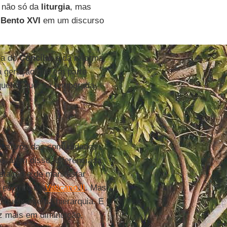
o não só da
liturgia
, mas
r
Bento XVI
em um discurso
aça do
Concílio
e da reforma
ma geração que em parte
ueles que, na temporada
as ativos das comunidades
e, além disso, diferenciada.
stação e de manifestar
 espírito do
Vaticano II
. Mas
, queixa-se da hierarquia. E
 mais em diminuição,