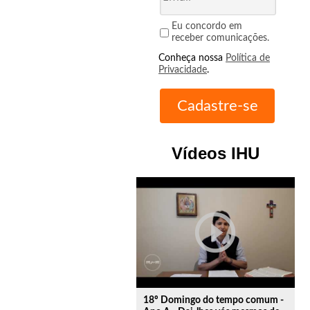
Eu concordo em
receber comunicações.
Conheça nossa
Política de
Privacidade
.
Vídeos IHU
play_circle_outline
18º Domingo do tempo comum -