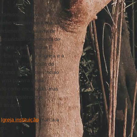
 direitos; os novos
inho ecumênico
torna-se
fundamento da palavra de
ritualidade se alimenta de
ígida e justicialista. E,
". Ele não rejeita a Igreja e a
aminha no crepúsculo do
o amor e um forte vínculo
 uma palavra ainda
ado como encarnado, mas
le um mistério que
a atração.
a
Igreja instituição
marca a
ico.