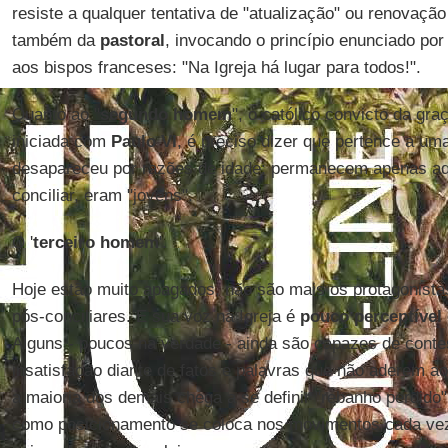
resiste a qualquer tentativa de "atualização" ou renovaçã
também da
pastoral
, invocando o princípio enunciado po
aos bispos franceses: "Na Igreja há lugar para todos!".
Quanto ao "
segundo homem
", o católico convicto da gr
iniciada com
Paulo VI
, é preciso dizer que pertence a u
desapareceu por razões de idade: permanecem apenas aq
conciliar, eram "jovens".
O '
terceiro homem
'.
Hoje estão muito apagados, não são mais os protagonist
pós-conciliares. E sua voz na Igreja é
pouco perceptível
Alguns - poucos na verdade - ainda são capazes de conte
insatisfação diante de fatos e palavras que não aderem ao
a maioria dos demais chega a se definir "rebanho perdido"
como posicionamento se coloca nos movimentos cada vez