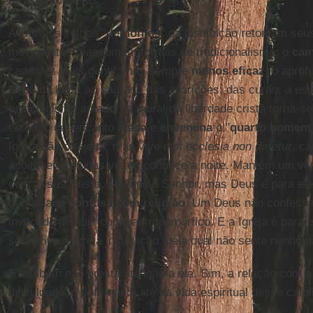
raras primaveras”.
Assim, os velhos "
demônios
" da instituição retomam seus
movimentos reassumem formas de tradicionalismo; o
cam
cada vez mais gentil, mas sempre
menos eficaz
; o apro
Deus dá lugar ao sagrado das aparições, das curas; a espi
psicologismo amador; a moral da liberdade cristã torna-se r
então, o desencanto
ataca
e
envenena
o "
quarto homem
Igreja não o rejeita, mas vive
etsi ecclesia non daretur
, c
anoitecer e muitas vezes conhece a noite. Mantém um viv
com Jesus Cristo, seu único Senhor, mas Deus é para ele
demasiado
confusa com religião
. Um Deus não confess
invocado demais como antropomórfico. E a Igreja é para e
sobrevive à Igreja instituição, pela qual não sente nenhum
E também não presta atenção a ela. Sim, a relação com 
dificuldade, o sofrimento até na vida espiritual desse catól