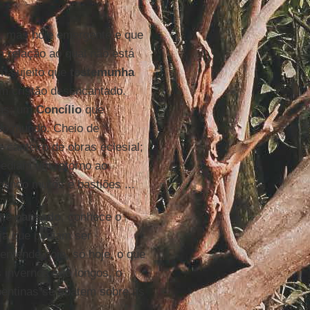
to, mas hoje emergente e que
m relação ao qual não está
m sujeito que
testemunha
um cristão desencantado.
mas; um
Concílio
que
do mundo. Cheio de
 canteiro de obras eclesial;
pediam um retorno ao
bando muros e bastiões ...
nte
cansado
, conhece o
ja que podiam ser
entende hoje, só hoje, o que
os invernos são longos, o
pentinas se abatem sobre as