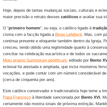
Hoje, depois de tantas mudanças sociais, culturais e ecl
maior precisão o retrato desses
católicos
e avaliar sua si
O "
primeiro homem
", ou seja, o católico ligado à
tradiçã
cisma com a facção ligada a
Bispo Lefebvre
. Mas, com pa
continua presente e eloquente também dentro da Igreja. P
cresceu, tendo obtido uma legitimidade quanto à conserv
conciliar na celebração eucarística e de todos os sacram
Motu proprio Summorum pontificum
, editado por
Bento XV
eclesial foi atestada e ampliada, que inclui mosteiros ferv
vocações, e pode contar com um número considerável de 
(cerca de cinquenta por ano).
Este católico conservador e tradicionalista hoje teme a l
Papa Francisco
à liberdade sancionada por
Bento XVI.
Ma
certamente não mostra sinais de próxima extinção. Mant