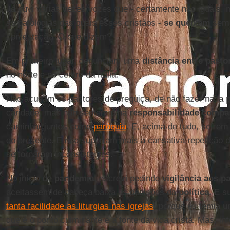
Já ouvi várias vezes vozes que - certamente não iguais, 
as patologias das quais esses cristãos -
se queixam
sem 
contestação. O que dizem?
Em primeiro lugar, denunciam uma
distância entre pastor
no norte e no centro da Itália.
Não acusam os pastores de preguiça, de não fazer nada p
caridade, mas não sentem uma
responsabilidade compar
caminhar juntos como
paróquia
. E, acima de tudo, sofrem
do presente. E não suportam mais a cansativa repetição d
se tornaram inconsistentes.
No início da
pandemia
, escrevi pedindo
vigilância aos p
aceitassem de cabeça baixa as decisões da
política
. E s
tanta facilidade as liturgias nas igrejas
, porque eu temia 
que é o ponto culminante e a fonte da vida cristã. Mas, i