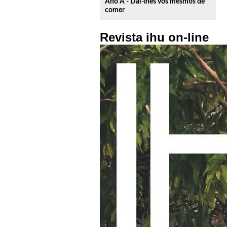
Ano A - Dai-lhes vós mesmos de
comer
Revista ihu on-line