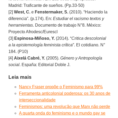
Madrid: Traficante de sueños. (Pp.33-50)
[2]
West, C.
e
Fenstermaker, S.
(2010). “Haciendo la
diferencia”. (p.174). En:
Estudiar el racismo textos y
herramientas
. Documento de trabajo N°8. México:
Proyecto Afrodesc/Eurescl
{3]
Espinosa-Miñoso, Y.
(2014). “
Critica descolonial
a la epistemología feminista crítica
”. El cotidiano. N°
184. (P10)
[4]
Aixelá Cabré, Y.
(2005).
Género y Antropología
social
. España: Editorial Doble J.
Leia mais
Nancy Fraser propõe o Feminismo para 99%
Ferramenta anticolonial poderosa: os 30 anos de
interseccionalidade
Feminismos: uma revolução que Marx não perde
A quarta onda do feminismo e o mundo gay se