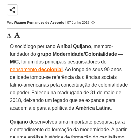
share
Por:
Wagner Fernandes de Azevedo
| 07 Junho 2018
O sociólogo peruano
Aníbal Quijano
, membro-
fundador do
grupo Modernidade/Colonialidade —
M/C
, foi um dos principais pesquisadores do
pensamento
decolonial
. Ao longo de seus 90 anos
de idade tornou-se referência da ciências sociais
latino-americanas pela conceituação de colonialidade
do poder. Faleceu na madrugada de 31 de maio de
2018, deixando um legado que se expande para
academia e para a política da
América Latina
.
Quijano
desenvolveu uma importante pesquisa para
o entendimento da formação da modernidade. A partir
de uma análise histórica de formação do capitalismo