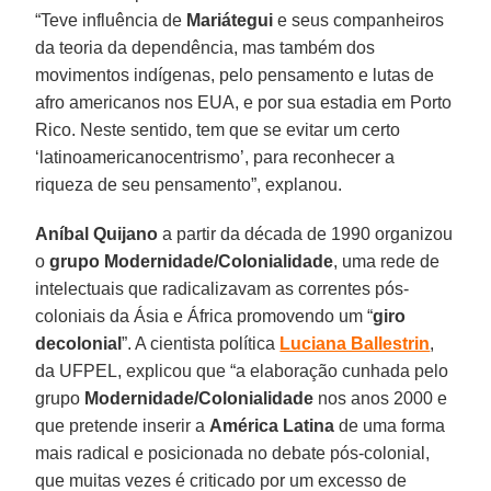
“Teve influência de
Mariátegui
e seus companheiros
da teoria da dependência, mas também dos
movimentos indígenas, pelo pensamento e lutas de
afro americanos nos EUA, e por sua estadia em Porto
Rico. Neste sentido, tem que se evitar um certo
‘latinoamericanocentrismo’, para reconhecer a
riqueza de seu pensamento”, explanou.
Aníbal Quijano
a partir da década de 1990 organizou
o
g
rupo Modernidade/Colonialidade
, uma rede de
intelectuais que radicalizavam as correntes pós-
coloniais da Ásia e África promovendo um “
giro
decolonial
”. A cientista política
Luciana Ballestrin
,
da UFPEL, explicou que “a elaboração cunhada pelo
grupo
Modernidade/Colonialidade
nos anos 2000 e
que pretende inserir a
América Latina
de uma forma
mais radical e posicionada no debate pós-colonial,
que muitas vezes é criticado por um excesso de