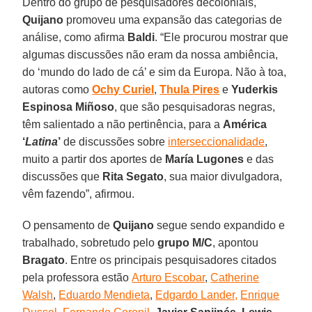
Dentro do grupo de pesquisadores decoloniais,
Quijano
promoveu uma expansão das categorias de
análise, como afirma
Baldi
. “Ele procurou mostrar que
algumas discussões não eram da nossa ambiência,
do ‘mundo do lado de cá’ e sim da Europa. Não à toa,
autoras como
Ochy Curiel
,
Thula Pires
e
Yuderkis
Espinosa Miñoso
, que são pesquisadoras negras,
têm salientado a não pertinência, para a
América
‘
Latina
’
de discussões sobre
interseccionalidade
,
muito a partir dos aportes de
María Lugones
e das
discussões que
Rita Segato
, sua maior divulgadora,
vêm fazendo”, afirmou.
O pensamento de
Quijano
segue sendo expandido e
trabalhado, sobretudo pelo
grupo M/C
, apontou
Bragato
. Entre os principais pesquisadores citados
pela professora estão
Arturo Escobar
,
Catherine
Wals
h
,
Eduardo Mendieta
,
Edgardo Lander,
Enrique