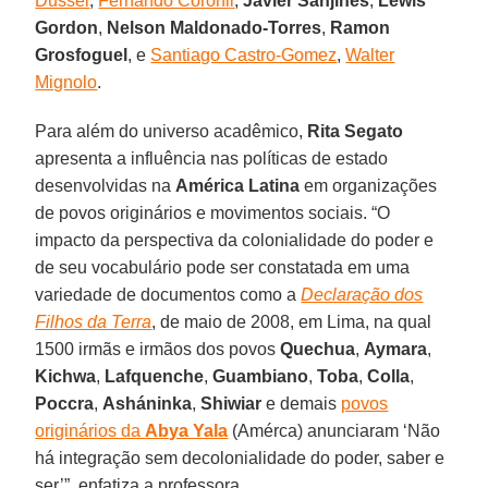
Dussel
,
Fernando Coroni
l
,
Javier Sanjinés
,
Lewis
Gordon
,
Nelson Maldonado-Torres
,
Ramon
Grosfoguel
, e
Santiago Castro-Gomez
,
Walter
Mignolo
.
Para além do universo acadêmico,
Rita Segato
apresenta a influência nas políticas de estado
desenvolvidas na
América Latina
em organizações
de povos originários e movimentos sociais. “O
impacto da perspectiva da colonialidade do poder e
de seu vocabulário pode ser constatada em uma
variedade de documentos como a
Declaração dos
Filhos da Terra
, de maio de 2008, em Lima, na qual
1500 irmãs e irmãos dos povos
Quechua
,
Aymara
,
Kichwa
,
Lafquenche
,
Guambiano
,
Toba
,
Colla
,
Poccra
,
Asháninka
,
Shiwiar
e demais
povos
originários da
Abya Yala
(Amérca) anunciaram ‘Não
há integração sem decolonialidade do poder, saber e
ser’”, enfatiza a professora.