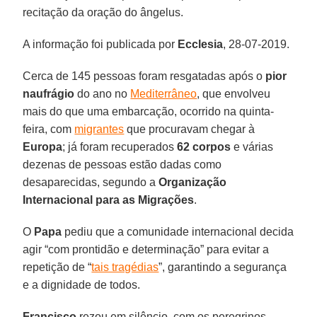
recitação da oração do ângelus.
A informação foi publicada por
Ecclesia
, 28-07-2019.
Cerca de 145 pessoas foram resgatadas após o
pior
naufrágio
do ano no
Mediterrâneo
, que envolveu
mais do que uma embarcação, ocorrido na quinta-
feira, com
migrantes
que procuravam chegar à
Europa
; já foram recuperados
62 corpos
e várias
dezenas de pessoas estão dadas como
desaparecidas, segundo a
Organização
Internacional para as Migrações
.
O
Papa
pediu que a comunidade internacional decida
agir “com prontidão e determinação” para evitar a
repetição de “
tais tragédias
”, garantindo a segurança
e a dignidade de todos.
Francisco
rezou em silêncio, com os peregrinos