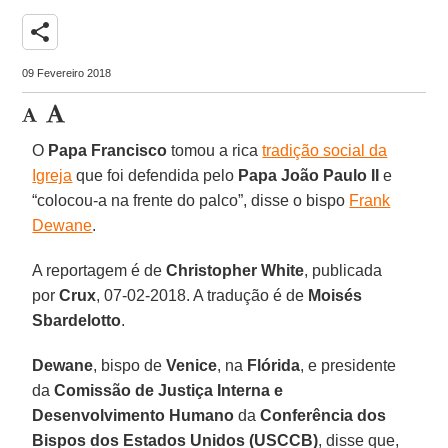
share
09 Fevereiro 2018
O
Papa Francisco
tomou a rica
tradição social da
Igreja
que foi defendida pelo
Papa João Paulo II
e
“colocou-a na frente do palco”, disse o bispo
Frank
Dewane
.
A reportagem é de
Christopher White
, publicada
por
Crux
, 07-02-2018. A tradução é de
Moisés
Sbardelotto
.
Dewane
, bispo de
Venice
, na
Flórida
, e presidente
da
Comissão de Justiça Interna e
Desenvolvimento Humano
da
Conferência dos
Bispos dos Estados Unidos (USCCB)
, disse que,