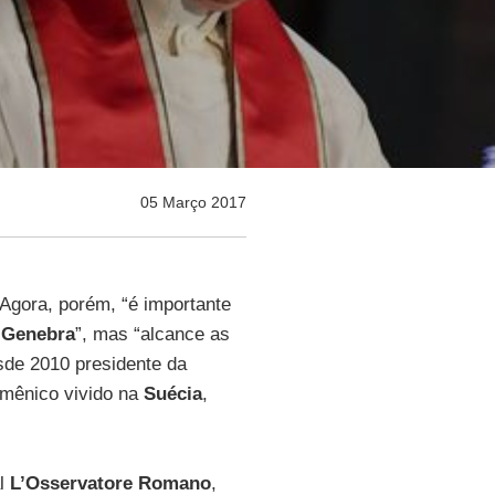
05 Março 2017
Agora, porém, “é importante
m
Genebra
”, mas “alcance as
sde 2010 presidente da
umênico vivido na
Suécia
,
al
L’Osservatore Romano
,