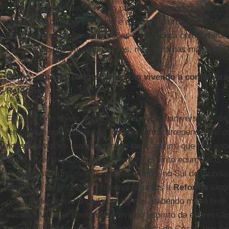
séculos de silêncio. O nosso passado não pode ser muda
determinar o nosso presente e o nosso futuro. Tenho cert
possível superar essas divisões e se poderá compartilhar
tal caminho não depende de nós, mas está nas mãos de 
Como acha que os cristãos estão vivendo a comemoraç
Reforma?
Existem três níveis para comemorar esse aniversário: dar
lembrando que isso nunca foi feito antes; arrepender-se 
nossas divisões, sabendo muito bem, assim, que nós po
outro; viver esse aniversário em um espírito ecumênico, 
compartilhada no mundo, especialmente no Sul do mundo,
situações de pobreza. Comemorar juntos a
Reforma
signi
que a Reforma diz a cada um de nós, sabendo muito bem 
século XVI, mas permanece viva no espírito da expressã
reformanda”
, que remete à dinamicidade de Cristo, que no