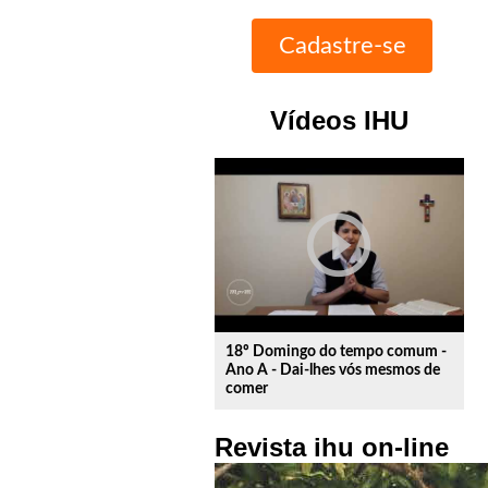
Vídeos IHU
play_circle_outline
18º Domingo do tempo comum -
Ano A - Dai-lhes vós mesmos de
comer
Revista ihu on-line