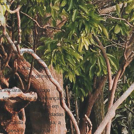
a Mundial e a Igreja
 importante vivê-la depois
ajudou luteranos e católicos
o que já nos une; o
aminho ecumênico, que parte
No presente do caminho
rofético a diaconia em
 em favor dos últimos.
os iniciaram um diálogo
 fez aumentar a confiança e
a vivido só em Roma ou em
mos meses, serão abordadas
discutida a eclesiologia, a
ogo, pesa o passado de