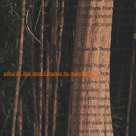
desafios presentes. Concordo com o
Papa Francisco
quan
púlpito para a rua”, de modo a se dirigir a todos: o mund
em um tempo em que se difunde cada vez mais a seculari
ausência de líderes mundiais.
Qual a sua opinião sobre a situação da Terra Santa?
Neste momento, eu não estou otimista. A paz parece dista
solução dos dois Estados foi questionada
. Não existe out
diálogo: a cidade de
Jerusalém
não deve ser dividida, ma
se um lugar de diálogo. Tenho medo pelos cristãos do
Ori
tentação de deixar tudo e partir para outro país. Diante de
muitos cristãos a partirem, devemos nos perguntar o que
cristãos. Justamente para tentar reverter o curso, deve-s
reafirmar os direitos humanos e a liberdade religiosa para
mundo devem se sentir responsáveis pelo destino dos cr