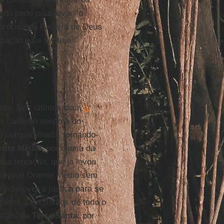
do pede para levar “o
o precisa da Palavra de Deus
zação e se sente a
nte. Nos últimos dias,
a
ro caminho senão a do
s compartilhada, tornando-
ente Médio
, por causa da
ssa tentação, que já levou
 seria o Oriente Médio sem
e promover a justiça para se
 todos. Os cristãos de todo o
istãos da
Terra Santa
: por