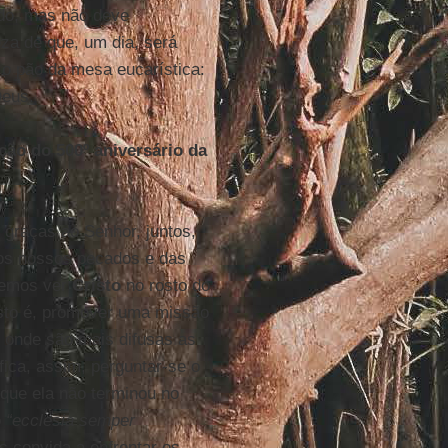
do, mas não deve
eza de que, um dia, será
 o pão da mesa eucarística:
Deus.
ão do 500º aniversário da
 graças ao Senhor, juntos,
dos nossos pecados e das
demos ver
Cristo
no rosto do
isto é, promover uma missão
 onde são mais difusas as
fica, assim, perguntar-se o
que ela não terminou no
o
“ecclesia semper
s convida a enfrentar os