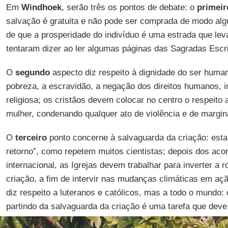
Em
Windhoek
, serão três os pontos de debate: o
primeir
salvação é gratuita e não pode ser comprada de modo algu
de que a prosperidade do indivíduo é uma estrada que le
tentaram dizer ao ler algumas páginas das Sagradas Escri
O
segundo
aspecto diz respeito à dignidade do ser human
pobreza, a escravidão, a negação dos direitos humanos, in
religiosa; os cristãos devem colocar no centro o respeit
mulher, condenando qualquer ato de violência e de margin
O
terceiro
ponto concerne à salvaguarda da criação: est
retorno”, como repetem muitos cientistas; depois dos aco
internacional, as Igrejas devem trabalhar para inverter a 
criação, a fim de intervir nas mudanças climáticas em açã
diz respeito a luteranos e católicos, mas a todo o mundo: c
partindo da salvaguarda da criação é uma tarefa que deve