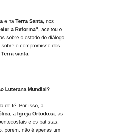
ia
e na
Terra Santa
, nos
eler a Reforma”
, aceitou o
as sobre o estado do diálogo
 sobre o compromisso dos
a
Terra santa
.
ão Luterana Mundial?
a de fé. Por isso, a
ólica
, a
Igreja Ortodoxa
, as
ntecostais e os batistas,
o, porém, não é apenas um