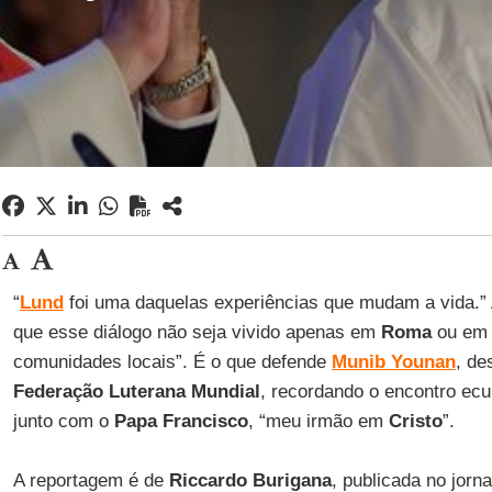
“
Lund
foi uma daquelas experiências que mudam a vida.” 
que esse diálogo não seja vivido apenas em
Roma
ou e
comunidades locais”. É o que defende
Munib Younan
, de
Federação Luterana Mundial
, recordando o encontro ec
junto com o
Papa Francisco
, “meu irmão em
Cristo
”.
A reportagem é de
Riccardo Burigana
, publicada no jorn