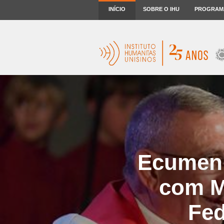
INÍCIO
SOBRE O IHU
PROGRAM
Ecumenis
com M
Fed