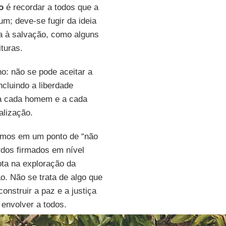
o
é recordar a todos que a
m; deve-se fugir da ideia
va à salvação, como alguns
turas.
o: não se pode aceitar a
cluindo a liberdade
o a cada homem e a cada
alização.
amos em um ponto de “não
rdos firmados em nível
rota na exploração da
o. Não se trata de algo que
onstruir a paz e a justiça
 envolver a todos.