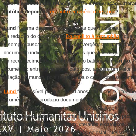
Qual é o estado das relações entre a Federação Luteran
Católica depois do
encontro ecumênico de Lund
?
Lund
foi uma daquelas experiências que mudam a vida: foi
da redação do documento “
Do conflito à comunhão
”, que 
a sempre buscar os pontos de convergência a partir daquil
documento indica cinco imperativos que devem guiar o c
do reconhecimento comum do único batismo em
Cristo
. 
ecumênico entre luteranos e católicos, adquire um valor p
relação ao mundo, pois testemunha o compromisso comum
Lund
foi possível porque, há 50 anos, católicos e luteran
ecumênico que produziu documentos, mas, acima de tudo,
a amizade. Agora, é importante que esse diálogo não sej
Genebra, mas alcance as comunidades locais. Nos próxi
as questões que ainda separam luteranos e católicos; será 
natureza do ministério e a comunhão eclesial. Nesse diál