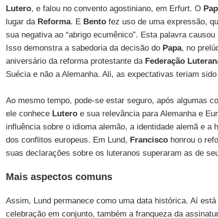
Lutero
, e falou no convento agostiniano, em Erfurt. O
Pap
lugar da
Reforma
. E
Bento
fez uso de uma expressão, q
sua negativa ao “abrigo ecumênico”. Esta palavra causo
Isso demonstra a sabedoria da decisão do
Papa
, no prelú
aniversário da reforma protestante da
Federação Luteran
Suécia e não a Alemanha. Ali, as expectativas teriam sido
Ao mesmo tempo, pode-se estar seguro, após algumas co
ele conhece
Lutero
e sua relevância para Alemanha e Eur
influência sobre o idioma alemão, a identidade alemã e a h
dos conflitos europeus. Em Lund,
Francisco
honrou o ref
suas declarações sobre os luteranos superaram as de se
Mais aspectos comuns
Assim, Lund permanece como uma data histórica. Aí está 
celebração em conjunto, também a franqueza da assinatur