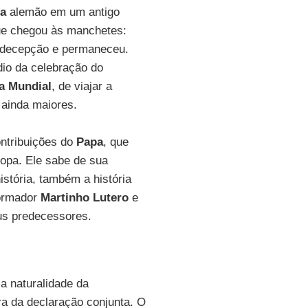
a
alemão em um antigo
ue chegou às manchetes:
u decepção e permaneceu.
dio da celebração do
a Mundial
, de viajar a
 ainda maiores.
ntribuições do
Papa
, que
opa. Ele sabe de sua
istória, também a história
ormador
Martinho Lutero
e
us predecessores.
a naturalidade da
a da declaração conjunta. O