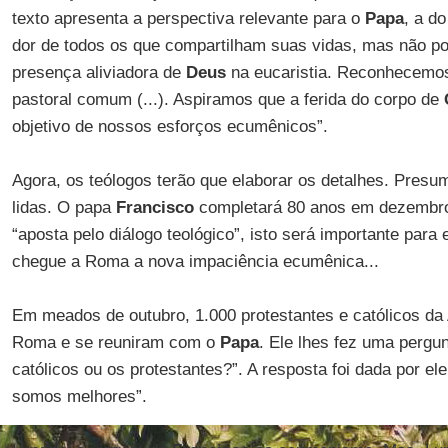
texto apresenta a perspectiva relevante para o
Papa
, a do
dor de todos os que compartilham suas vidas, mas não p
presença aliviadora de
Deus
na eucaristia. Reconhecemos
pastoral comum (...). Aspiramos que a ferida do corpo de
objetivo de nossos esforços ecumênicos”.
Agora, os teólogos terão que elaborar os detalhes. Presu
lidas. O papa
Francisco
completará 80 anos em dezembro
“aposta pelo diálogo teológico”, isto será importante para
chegue a Roma a nova impaciência ecumênica...
Em meados de outubro, 1.000 protestantes e católicos da
Roma e se reuniram com o
Papa
. Ele lhes fez uma pergu
católicos ou os protestantes?”. A resposta foi dada por el
somos melhores”.