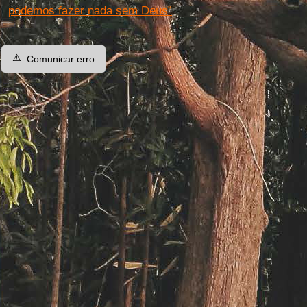
podemos fazer nada sem Deus”
⚠️
Comunicar erro