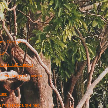
d enviou os ecumenistas,
mo Faggioli
ça”
stória cristã comum
litos. Artigo de Lucetta
zano
 e nos recorda que não