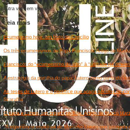
Lund foi a viagem de
Francisco
ao ecumenismo. Mas, Lun
outra vez, em viajem.
Leia mais
Ecumenismo hoje: um fruto do Concílio
Os três ecumenismos do Papa Francisco. Artigo de Massi
Francisco: do “ecumenismo do lobo” à “unidade na diferen
A estratégia da partilha do papa: Lutero como parte da hi
As teses de Lutero e o pontífice que apaga séculos de conf
Scaraffia
O papa e Lutero, um projeto político. Artigo de Marco Mar
“A experiência espiritual de Martinho Lutero nos interpela