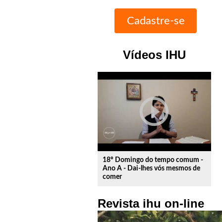
Vídeos IHU
play_circle_outline
18º Domingo do tempo comum -
Ano A - Dai-lhes vós mesmos de
comer
Revista ihu on-line