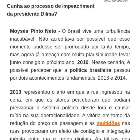
Foto: linkedin.com
Cunha ao processo de impeachment
da presidente Dilma?
Moysés Pinto Neto -
O Brasil vive uma turbulência
inacabável. Não acreditava ser possível que esse
momento pudesse ser prorrogado por tanto tempo,
mas agora já ameaça com muita plausibilidade levar
junto consigo o próximo ano,
2016
. Nesse cenário, é
possível perceber que a
política brasileira
passou
por dois acontecimentos fundamentais, 2013 e 2014.
2013
representou o ano em que a rua ingressou na
cena, em que os atores perceberam que podiam
pressionar o sistema político desde fora e causar
ruído na sua operacionalidade. A vitória em torno da
redução do preço da passagem e as
multidões
nas
ruas provocaram um efeito de contágio e integração
inédita entre rua e redes digitais. As táticas dos