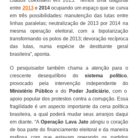
citados coexistem em 2015. “Temos uma diagonal
entre
2013
e
2014
ocupando um espaço que se curva
em três possibilidades: manutenção das lutas entre
linhas paralelas; neutralização de 2013 por 2014 na
mesma operação eleitoral, com a bipolarização
transformando os polos de 2013; devoração recíproca
das lutas, numa espécie de destituinte geral
brasileira”, aponta.
O pesquisador também chama a atenção para o
crescente desequilíbrio do
sistema político
,
provocado pela intervenção independente do
Ministério Público
e do
Poder Judiciário
, com o
apoio popular dos protestos contra a corrupção. Essa
fragilidade é um aspecto importante da cena política
brasileira, a qual poderá mudar seus arranjos daqui
em diante. “A
Operação Lava Jato
atingiu o coração
de boa parte do financiamento eleitoral e da maneira
mafiosa com que estavam operando os partidos