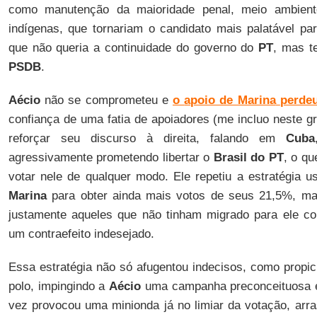
como manutenção da maioridade penal, meio ambient
indígenas, que tornariam o candidato mais palatável par
que não queria a continuidade do governo do
PT
, mas t
PSDB
.
Aécio
não se comprometeu e
o
apoio de Marina
perdeu
confiança de uma fatia de apoiadores (me incluo neste g
reforçar seu discurso à direita, falando em
Cuba
agressivamente prometendo libertar o
Brasil do PT
, o qu
votar nele de qualquer modo. Ele repetiu a estratégia u
Marina
para obter ainda mais votos de seus 21,5%, m
justamente aqueles que não tinham migrado para ele co
um contraefeito indesejado.
Essa estratégia não só afugentou indecisos, como propi
polo, impingindo a
Aécio
uma campanha preconceituosa e
vez provocou uma minionda já no limiar da votação, arra