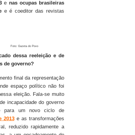
3
e
nas ocupas brasileiras
e
e é coeditor das revistas
Foto: Gazeta do Povo
icado dessa reeleição e de
os de governo?
ento final da representação
de espaço político não foi
ssa eleição. Fala-se muito
de incapacidade do governo
de para um novo ciclo de
e 2013
e as transformações
al, reduzido rapidamente a
stas, a um encadeamento de