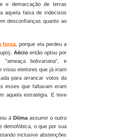
e e demarcação de terras
a aquela faixa de indecisos
em desconfianças quanto ao
 força
, porque ela perdeu a
rupo).
Aécio
então optou por
, "ameaça bolivariana", e
e visou eleitores que já iriam
sada para arrancar votos da
as esses que faltavam eram
m aquela estratégia. E teve
ciou à
Dilma
assumir o outro
 demofóbica, o que por sua
stando inclusive abstenções