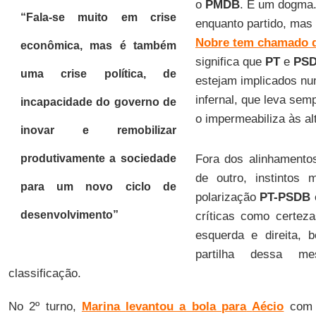
o
PMDB
. É um dogma.
“Fala-se muito em crise
enquanto partido, mas
Nobre tem chamado 
econômica, mas é também
significa que
PT
e
PS
uma crise política, de
estejam implicados n
infernal, que leva sem
incapacidade do governo de
o impermeabiliza às al
inovar e remobilizar
produtivamente a sociedade
Fora dos alinhamento
de outro, instintos
para um novo ciclo de
polarização
PT-PSDB
desenvolvimento”
críticas como certez
esquerda e direita, 
partilha dessa m
classificação.
No 2º turno,
Marina
levantou a bola para
Aécio
com u