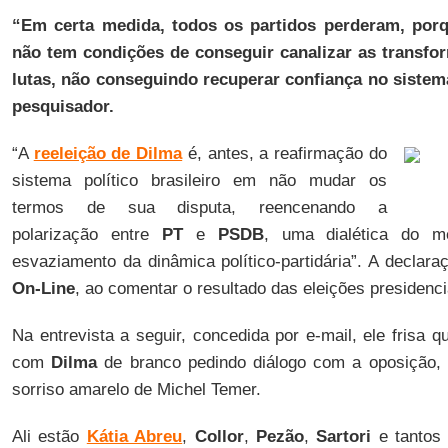
“Em certa medida, todos os partidos perderam, por
não tem condições de conseguir canalizar as transfo
lutas, não conseguindo recuperar confiança no sistema
pesquisador.
“A
reeleição de Dilma
é, antes, a reafirmação do
sistema político brasileiro em não mudar os
termos de sua disputa, reencenando a
polarização entre
PT
e
PSDB
, uma dialética do m
esvaziamento da dinâmica político-partidária”. A declar
On-Line
, ao comentar o resultado das eleições presidenci
Na entrevista a seguir, concedida por e-mail, ele frisa q
com
Dilma
de branco pedindo diálogo com a oposição,
sorriso amarelo de Michel Temer.
Ali estão
Kátia Abreu
,
Collor
,
Pezão
,
Sartori
e tantos