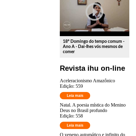
play_circle_outline
18º Domingo do tempo comum -
Ano A - Dai-lhes vós mesmos de
comer
Revista ihu on-line
Aceleracionismo Amazônico
Edição: 559
Leia mais
Natal. A poesia mística do Menino
Deus no Brasil profundo
Edição: 558
Leia mais
O veneno automático e infinito do