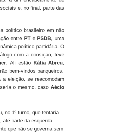
ociais e, no final, parte das
a político brasileiro em não
ação entre
PT
e
PSDB
, uma
nâmica político-partidária. O
álogo com a oposição, teve
mer
. Ali estão
Kátia Abreu
,
rão bem-vindos banqueiros,
a a eleição, se reacomodam
o seria o mesmo, caso
Aécio
, no 1º turno, que tentaria
, até parte da esquerda
nte que não se governa sem