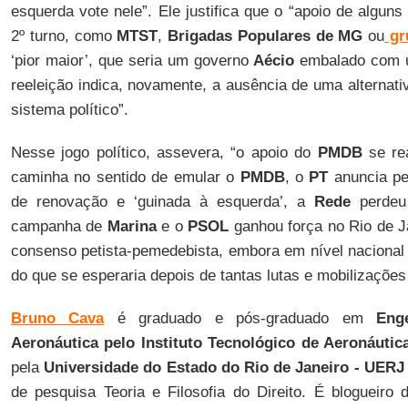
esquerda vote nele”. Ele justifica que o “apoio de algu
2º turno, como
MTST
,
Brigadas Populares de MG
ou
gr
‘pior maior’, que seria um governo
Aécio
embalado com u
reeleição indica, novamente, a ausência de uma alternati
sistema político”.
Nesse jogo político, assevera, “o apoio do
PMDB
se re
caminha no sentido de emular o
PMDB
, o
PT
anuncia pe
de renovação e ‘guinada à esquerda’, a
Rede
perdeu
campanha de
Marina
e o
PSOL
ganhou força no Rio de J
consenso petista-pemedebista, embora em nível nacional
do que se esperaria depois de tantas lutas e mobilizaçõe
Bruno Cava
é graduado e pós-graduado em
Eng
Aeronáutica pelo Instituto Tecnológico de Aeronáutica
pela
Universidade do Estado do Rio de Janeiro - UERJ
de pesquisa Teoria e Filosofia do Direito. É blogueiro