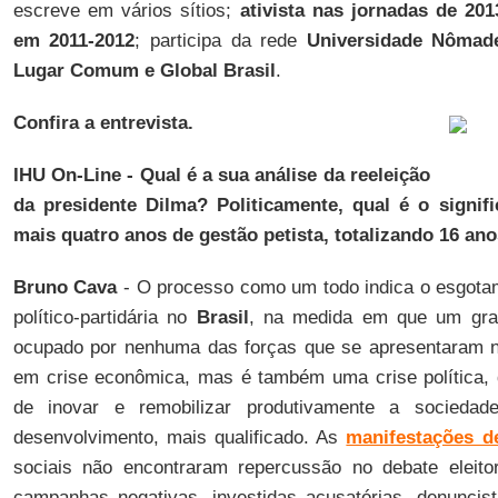
escreve em vários sítios;
ativista nas jornadas de 201
em 2011-2012
; participa da rede
Universidade Nômad
Lugar Comum e Global Brasil
.
Confira a entrevista.
IHU On-Line - Qual é a sua análise da reeleição
da presidente Dilma? Politicamente, qual é o signif
mais quatro anos de gestão petista, totalizando 16 an
Bruno Cava
- O processo como um todo indica o esgotam
político-partidária no
Brasil
, na medida em que um gran
ocupado por nenhuma das forças que se apresentaram ne
em crise econômica, mas é também uma crise política, 
de inovar e remobilizar produtivamente a socieda
desenvolvimento, mais qualificado. As
manifestações d
sociais não encontraram repercussão no debate eleitor
campanhas negativas, investidas acusatórias, denunci