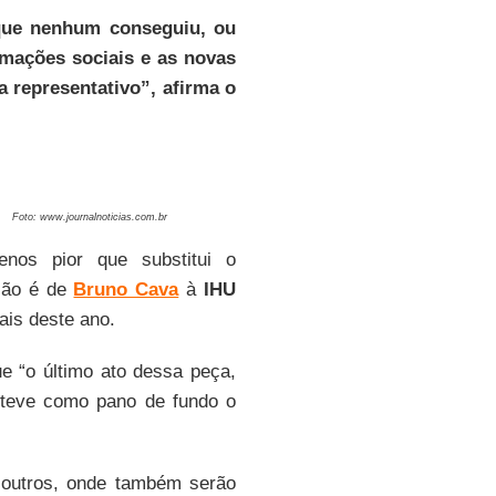
que nenhum conseguiu, ou
rmações sociais e as novas
 representativo”, afirma o
Foto: www.journalnoticias.com.br
enos pior que substitui o
ação é de
Bruno Cava
à
IHU
ais deste ano.
ue “o último ato dessa peça,
 teve como pano de fundo o
 outros, onde também serão