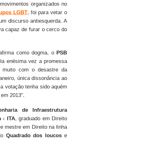
ns movimentos organizados no
upos LGBT
, foi para vetar o
m discurso antiesquerda. A
va capaz de furar o cerco do
afirma como dogma, o
PSB
la enésima vez a promessa
 muito com o desastre da
aneiro, única dissonância ao
 a votação tenha sido aquém
s em 2013”.
enharia de Infraestrutura
 - ITA
, graduado em Direito
e mestre em Direito na linha
 do
Quadrado dos loucos
e