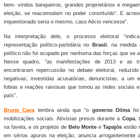
bem- vindos banqueiros, grandes proprietários e megae
eleição, se reacomodam no poder constituído”. E acres
inquestionado seria o mesmo, caso Aécio vencesse”.
Na interpretação dele, o processo eleitoral “indi
representação político-partidária no
Brasil
, na medida
político não foi ocupado por nenhuma das forças que se 
Nesse quadro, “as manifestações de 2013 e as tr
encontraram repercussão no debate eleitoral, reduzi
negativas, investidas acusatórias, denuncistas, a um 
fobias e reações raivosas que tomou as redes sociais e,
país”.
Bruno Cava
lembra ainda que “o
governo Dilma
foi
mobilizações sociais. Ativistas presos durante a
Copa
, 
na favela, e os projetos de
Belo Monte
e
Tapajós
estão n
em sérios apuros na eleição, anuncia arrogantemente 