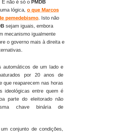
 E não é só o
PMDB
 uma lógica,
o que Marcos
de pemedebismo
. Isto não
DB
sejam iguais, embora
um mecanismo igualmente
pre o governo mais à direita e
ternativas.
s automáticos de um lado e
 maturados por 20 anos de
e que reaparecem nas horas
as ideológicas entre quem é
boa parte do eleitorado não
esma chave binária de
m conjunto de condições,