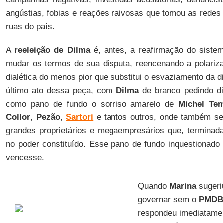
angústias, fobias e reações raivosas que tomou as redes s
ruas do país.
A
reeleição de Dilma
é, antes, a reafirmação do sistem
mudar os termos de sua disputa, reencenando a polariz
dialética do menos pior que substitui o esvaziamento da di
último ato dessa peça, com
Dilma
de branco pedindo di
como pano de fundo o sorriso amarelo de
Michel Te
Collor
,
Pezão
,
Sartori
e tantos outros, onde também se
grandes proprietários e megaempresários que, terminad
no poder constituído. Esse pano de fundo inquestionad
vencesse.
Quando
Marina
sugeriu
governar sem o
PMDB
respondeu imediatame