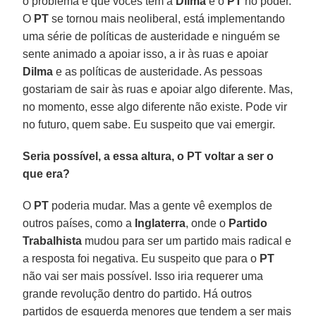
o problema é que vocês têm a
Dilma
e o
PT
no poder.
O
PT
se tornou mais neoliberal, está implementando
uma série de políticas de austeridade e ninguém se
sente animado a apoiar isso, a ir às ruas e apoiar
Dilma
e as políticas de austeridade. As pessoas
gostariam de sair às ruas e apoiar algo diferente. Mas,
no momento, esse algo diferente não existe. Pode vir
no futuro, quem sabe. Eu suspeito que vai emergir.
Seria possível, a essa altura, o PT voltar a ser o
que era?
O
PT
poderia mudar. Mas a gente vê exemplos de
outros países, como a
Inglaterra
, onde o
Partido
Trabalhista
mudou para ser um partido mais radical e
a resposta foi negativa. Eu suspeito que para o
PT
não vai ser mais possível. Isso iria requerer uma
grande revolução dentro do partido. Há outros
partidos de esquerda menores que tendem a ser mais