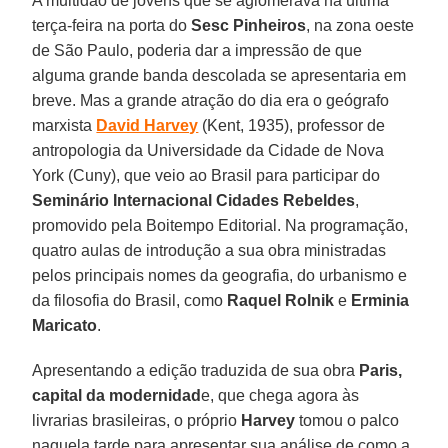
A multidão de jovens que se aglomerava na última
terça-feira na porta do
Sesc Pinheiros
, na zona oeste
de São Paulo, poderia dar a impressão de que
alguma grande banda descolada se apresentaria em
breve. Mas a grande atração do dia era o geógrafo
marxista
David Harvey
(Kent, 1935), professor de
antropologia da Universidade da Cidade de Nova
York (Cuny), que veio ao Brasil para participar do
Seminário Internacional Cidades Rebeldes
,
promovido pela Boitempo Editorial. Na programação,
quatro aulas de introdução a sua obra ministradas
pelos principais nomes da geografia, do urbanismo e
da filosofia do Brasil, como
Raquel Rolnik
e
Erminia
Maricato
.
Apresentando a edição traduzida de sua obra
Paris,
capital da modernidad
e, que chega agora às
livrarias brasileiras, o próprio
Harvey
tomou o palco
naquela tarde para apresentar sua análise de como a