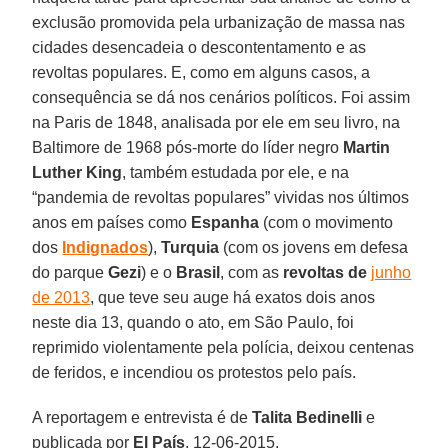
exclusão promovida pela urbanização de massa nas
cidades desencadeia o descontentamento e as
revoltas populares. E, como em alguns casos, a
consequência se dá nos cenários políticos. Foi assim
na Paris de 1848, analisada por ele em seu livro, na
Baltimore de 1968 pós-morte do líder negro
Martin
Luther King
, também estudada por ele, e na
“pandemia de revoltas populares” vividas nos últimos
anos em países como
Espanha
(com o movimento
dos
Indignados
),
Turquia
(com os jovens em defesa
do parque
Gezi
) e o
Brasil
, com as
revoltas de
junho
de 2013
, que teve seu auge há exatos dois anos
neste dia 13, quando o ato, em São Paulo, foi
reprimido violentamente pela polícia, deixou centenas
de feridos, e incendiou os protestos pelo país.
A reportagem e entrevista é de
Talita Bedinelli
e
publicada por
El País
, 12-06-2015.