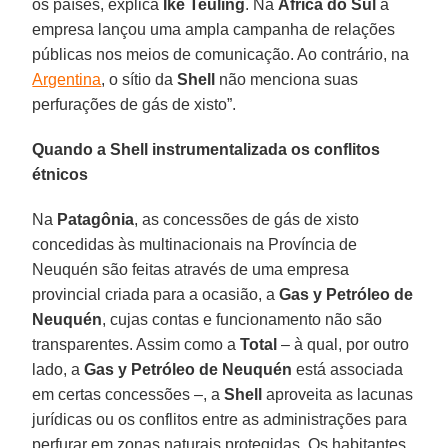
os países, explica
Ike Teuling
. Na
África do Sul
a
empresa lançou uma ampla campanha de relações
públicas nos meios de comunicação. Ao contrário, na
Argentina
, o sítio da
Shell
não menciona suas
perfurações de gás de xisto”.
Quando a Shell instrumentalizada os conflitos
étnicos
Na
Patagônia
, as concessões de gás de xisto
concedidas às multinacionais na Província de
Neuquén são feitas através de uma empresa
provincial criada para a ocasião, a
Gas y Petróleo de
Neuquén
, cujas contas e funcionamento não são
transparentes. Assim como a
Total
– à qual, por outro
lado, a
Gas y Petróleo de Neuquén
está associada
em certas concessões –, a
Shell
aproveita as lacunas
jurídicas ou os conflitos entre as administrações para
perfurar em zonas naturais protegidas. Os habitantes