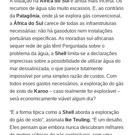
A situação na
África do Sul
é ainda mais incerta. Os
recursos de água são muito escassos. E, ao contrário
da
Patagônia
, onde já se explora gás convencional,
a
África do Sul
carece de todas as infraestruturas
necessárias: não há gasodutos nem instalações
portuárias específicas. As moradias sul-africanas
sequer rede de gás têm! Perguntada sobre o
problema da água, a
Shell
limita-se a declarações
imprecisas sobre a possibilidade de utilizar água do
mar dessalinizada, o que parece totalmente
impossível por uma simples razão de custos. Com
todos esses gastos necessários, a exploração do gás
de xisto de
Karoo
– caso realmente for explorável –
será economicamente viável algum dia?
“É a forma típica como a
Shell
aborda a exploração
do gás de xisto”, assinala
Ike Teuling
. “É um desafio.
Eles pensam que embora nunca descubram milhares
de metros cúbicos de gás exploráveis, com uma