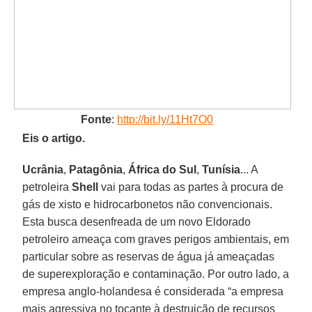
Fonte
:
http://bit.ly/11Ht7O0
Eis o artigo.
Ucrânia
,
Patagônia
,
África do Sul
,
Tunísia
... A
petroleira
Shell
vai para todas as partes à procura de
gás de xisto e hidrocarbonetos não convencionais.
Esta busca desenfreada de um novo Eldorado
petroleiro ameaça com graves perigos ambientais, em
particular sobre as reservas de água já ameaçadas
de superexploração e contaminação. Por outro lado, a
empresa anglo-holandesa é considerada “a empresa
mais agressiva no tocante à destruição de recursos