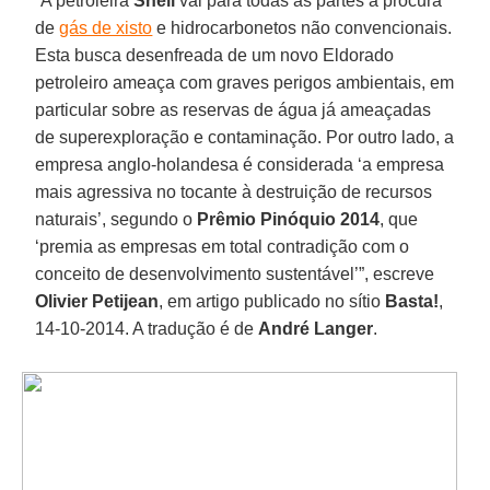
“A petroleira
Shell
vai para todas as partes à procura
de
gás de xisto
e hidrocarbonetos não convencionais.
Esta busca desenfreada de um novo Eldorado
petroleiro ameaça com graves perigos ambientais, em
particular sobre as reservas de água já ameaçadas
de superexploração e contaminação. Por outro lado, a
empresa anglo-holandesa é considerada ‘a empresa
mais agressiva no tocante à destruição de recursos
naturais’, segundo o
Prêmio Pinóquio 2014
, que
‘premia as empresas em total contradição com o
conceito de desenvolvimento sustentável’”, escreve
Olivier Petijean
, em artigo publicado no sítio
Basta!
,
14-10-2014. A tradução é de
André Langer
.