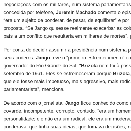
negociações com os militares, num sistema parlamentarist
concedida por telefone,
Juremir Machado
comenta o epis
“era um sujeito de ponderar, de pesar, de equilibrar” e por
proposta. “Se Jango quisesse realmente exacerbar as cois
país a um conflito que resultaria em milhares de mortes”,
Por conta de decidir assumir a presidência num sistema pa
seus poderes,
Jango
teve o “primeiro estremecimento” 
governador do Rio Grande do Sul. “
Brizola
nem foi à poss
setembro de 1961. Eles se estremeceram porque
Brizola
que ele fosse mais impetuoso, mais agressivo, mais radic
parlamentarista”, menciona.
De acordo com o jornalista,
Jango
ficou conhecido como u
covarde, incompetente, corrupto, contudo, “era um home
personalidade; ele não era um radical, ele era um modera
ponderava, que tinha suas ideias, que tomava decisões, n