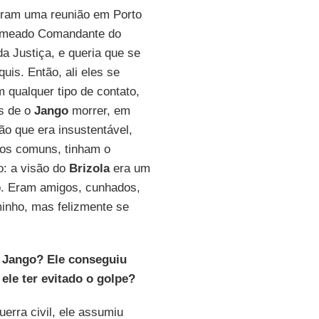
veram uma reunião em Porto
omeado Comandante do
a Justiça, e queria que se
is. Então, ali eles se
 qualquer tipo de contato,
s de o
Jango
morrer, em
ão que era insustentável,
vos comuns, tinham o
: a visão do
Brizola
era um
. Eram amigos, cunhados,
inho, mas felizmente se
o Jango? Ele conseguiu
ele ter evitado o golpe?
erra civil, ele assumiu