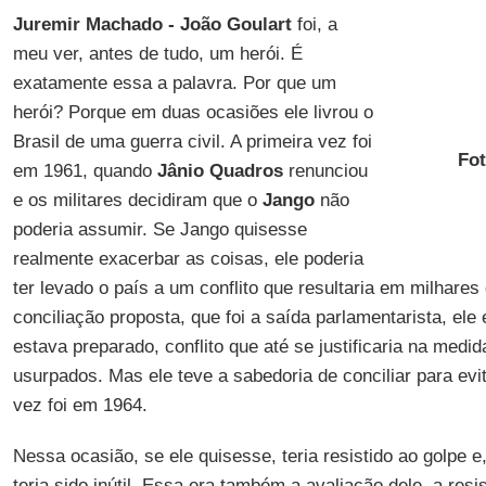
Juremir Machado -
João Goulart
foi, a
meu ver, antes de tudo, um herói. É
exatamente essa a palavra. Por que um
herói? Porque em duas ocasiões ele livrou o
Brasil de uma guerra civil. A primeira vez foi
Fot
em 1961, quando
Jânio Quadros
renunciou
e os militares decidiram que o
Jango
não
poderia assumir. Se Jango quisesse
realmente exacerbar as coisas, ele poderia
ter levado o país a um conflito que resultaria em milhares
conciliação proposta, que foi a saída parlamentarista, ele 
estava preparado, conflito que até se justificaria na medi
usurpados. Mas ele teve a sabedoria de conciliar para evit
vez foi em 1964.
Nessa ocasião, se ele quisesse, teria resistido ao golpe e
teria sido inútil. Essa era também a avaliação dele, a resi