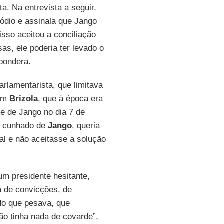
a. Na entrevista a seguir,
ódio e assinala que Jango
 isso aceitou a conciliação
as, ele poderia ter levado o
 pondera.
rlamentarista, que limitava
com
Brizola
, que à época era
e de Jango no dia 7 de
, cunhado de
Jango
, queria
al e não aceitasse a solução
m presidente hesitante,
m de convicções, de
do que pesava, que
ão tinha nada de covarde”,