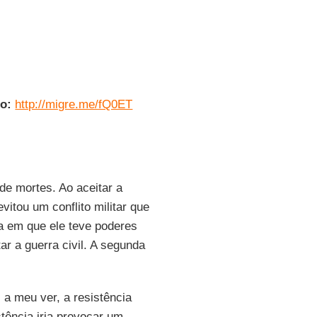
o:
http://migre.me/fQ0ET
 de mortes. Ao aceitar a
evitou um conflito militar que
da em que ele teve poderes
ar a guerra civil. A segunda
, a meu ver, a resistência
stência iria provocar um