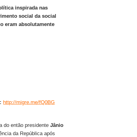
lítica inspirada nas
imento social da social
to eram absolutamente
:
http://migre.me/fQ0BG
a do então presidente
Jânio
ência da República após