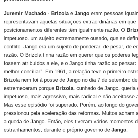
Juremir Machado -
Brizola
e
Jango
eram pessoas igualm
representavam aquelas situações extraordinárias em qu
posicionamentos diferentes têm igualmente razão. O
Briz
impetuoso, um sujeito extremamente ousado, que se defin
conflito. Jango era um sujeito de ponderar, de pesar, de e
razão. O Brizola tinha razão em querer que os poderes le
fossem atribuídos a ele, e o Jango tinha razão ao pensar: 
melhor conciliar”. Em 1961, a relação teve o primeiro est
Brizola nem foi à posse de Jango no dia 7 de setembro de
estremeceram porque
Brizola
, cunhado de Jango, queria 
impetuoso, mais agressivo, mais radical e não aceitasse 
Mas esse episódio foi superado. Porém, ao longo do gove
pressionou pela aceleração das reformas. Muitos acham at
a queda de Jango. Então, eles tiveram vários momentos de 
estranhamentos, durante o próprio governo de
Jango
.