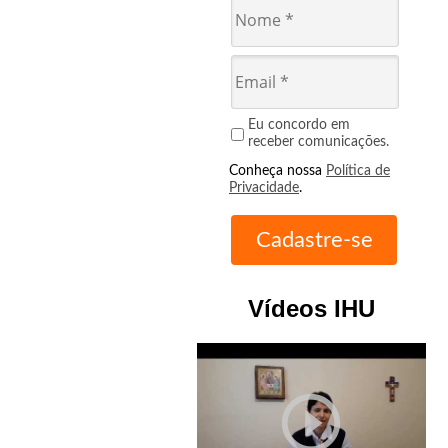
Eu concordo em
receber comunicações.
Conheça nossa
Política de
Privacidade
.
Vídeos IHU
play_circle_outline