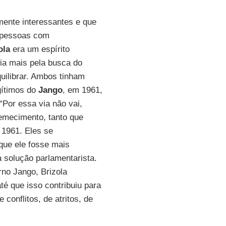
ente interessantes e que
e pessoas com
ola
era um espírito
ia mais pela busca do
quilibrar. Ambos tinham
gítimos do
Jango
, em 1961,
“Por essa via não vai,
remecimento, tanto que
 1961. Eles se
que ele fosse mais
a solução parlamentarista.
rno Jango, Brizola
é que isso contribuiu para
conflitos, de atritos, de