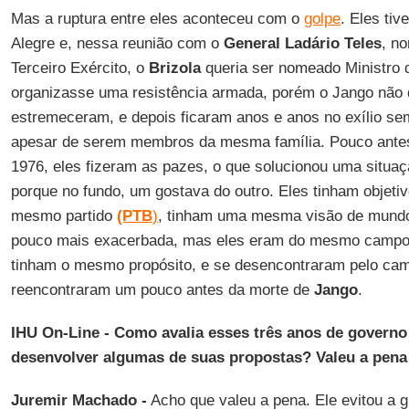
Mas a ruptura entre eles aconteceu com o
golpe
. Eles ti
Alegre e, nessa reunião com o
General Ladário Teles
, n
Terceiro Exército, o
Brizola
queria ser nomeado Ministro d
organizasse uma resistência armada, porém o Jango não qu
estremeceram, e depois ficaram anos e anos no exílio sem
apesar de serem membros da mesma família. Pouco ante
1976, eles fizeram as pazes, o que solucionou uma situaç
porque no fundo, um gostava do outro. Eles tinham objeti
mesmo partido
(PTB
)
, tinham uma mesma visão de mundo
pouco mais exacerbada, mas eles eram do mesmo campo
tinham o mesmo propósito, e se desencontraram pelo cam
reencontraram um pouco antes da morte de
Jango
.
IHU On-Line - Como avalia esses três anos de govern
desenvolver algumas de suas propostas? Valeu a pena 
Juremir Machado -
Acho que valeu a pena. Ele evitou a gu