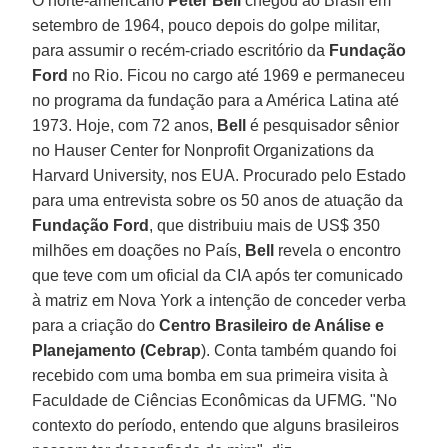
O norte-americano
Peter Bell
chegou ao Brasil em
setembro de 1964, pouco depois do golpe militar,
para assumir o recém-criado escritório da
Fundação
Ford
no Rio. Ficou no cargo até 1969 e permaneceu
no programa da fundação para a América Latina até
1973. Hoje, com 72 anos,
Bell
é pesquisador sênior
no Hauser Center for Nonprofit Organizations da
Harvard University, nos EUA. Procurado pelo Estado
para uma entrevista sobre os 50 anos de atuação da
Fundação Ford
, que distribuiu mais de US$ 350
milhões em doações no País,
Bell
revela o encontro
que teve com um oficial da CIA após ter comunicado
à matriz em Nova York a intenção de conceder verba
para a criação do
Centro Brasileiro de Análise e
Planejamento (Cebrap
). Conta também quando foi
recebido com uma bomba em sua primeira visita à
Faculdade de Ciências Econômicas da UFMG. "No
contexto do período, entendo que alguns brasileiros