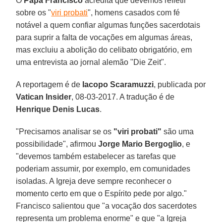
O
Papa Francisco
acredita que devemos refletir
sobre os "
viri probati
", homens casados com fé
notável a quem confiar algumas funções sacerdotais
para suprir a falta de vocações em algumas áreas,
mas excluiu a abolição do celibato obrigatório, em
uma entrevista ao jornal alemão "Die Zeit".
A reportagem é de
Iacopo Scaramuzzi
, publicada por
Vatican Insider
, 08-03-2017. A tradução é de
Henrique Denis Lucas
.
"Precisamos analisar se os
"viri probati"
são uma
possibilidade", afirmou
Jorge Mario Bergoglio
, e
"devemos também estabelecer as tarefas que
poderiam assumir, por exemplo, em comunidades
isoladas. A Igreja deve sempre reconhecer o
momento certo em que o Espírito pede por algo."
Francisco salientou que "a vocação dos sacerdotes
representa um problema enorme" e que "a Igreja