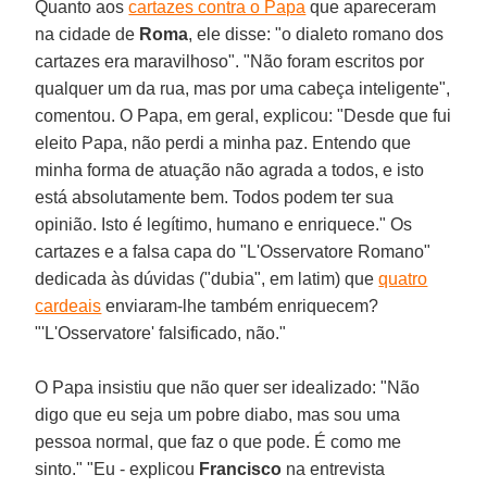
Quanto aos
cartazes contra o Papa
que apareceram
na cidade de
Roma
, ele disse: "o dialeto romano dos
cartazes era maravilhoso". "Não foram escritos por
qualquer um da rua, mas por uma cabeça inteligente",
comentou. O Papa, em geral, explicou: "Desde que fui
eleito Papa, não perdi a minha paz. Entendo que
minha forma de atuação não agrada a todos, e isto
está absolutamente bem. Todos podem ter sua
opinião. Isto é legítimo, humano e enriquece." Os
cartazes e a falsa capa do "L'Osservatore Romano"
dedicada às dúvidas ("dubia", em latim) que
quatro
cardeais
enviaram-lhe também enriquecem?
"'L'Osservatore' falsificado, não."
O Papa insistiu que não quer ser idealizado: "Não
digo que eu seja um pobre diabo, mas sou uma
pessoa normal, que faz o que pode. É como me
sinto." "Eu - explicou
Francisco
na entrevista