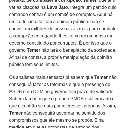
pretexto de
combater a corrupção
.
Temer
, que tem
várias citações na
Lava Jato
, integra um partido cujo
comando central é um comitê de corruptos. Aqui há
um curto circuito com a opinião pública: não se
convocam milhões de pessoas às ruas para combater
a corrupção entregando-lhes como recompensa um
governo constituído por corruptos. É por isso que o
governo
Temer
não terá o beneplácito da sociedade.
Afinal de contas, a própria manipulação da opinião
pública tem seus limites.
Os analistas mais sensatos já sabem que
Temer
não
conseguirá fazer as reformas e que a presença do
PSDB e do DEM no governo tem prazo de validade.
Sabem também que o próprio PMDB está trincado e
que o centrão se guia por interesses próprios. Assim,
Temer
não conseguirá governar no sentido dos
compromissos que ele mesmo se propôs. E na
medida em que as propostas de arrocho dos