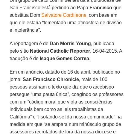
Um grupo de católicos influentes da arquidiocese de
San Francisco está pedindo ao Papa
Francisco
que
substitua Dom
Salvatore Cordileone
, com base em
que ele estaria “fomentado uma atmosfera de divisão
e intolerância”.
A reportagem é de
Dan Morris-Young
, publicada
pelo sítio
National Catholic Reporter
, 16-04-2015. A
tradução é de
Isaque Gomes Correa
.
Em um anúncio, datado de 16 de abril, publicado no
jornal
San Francisco Chronicle
, mais de 100
pessoas assinam o texto que diz que o arcebispo
persegue “uma pauta única”, coagindo os professores
com um “código moral que viola as consciências
individuais bem como as leis trabalhistas da
Califórnia” e “[isolando-se] da nossa comunidade” na
medida em que “se ampara num minúsculo grupo de
assessores recrutados de fora da nossa diocese e