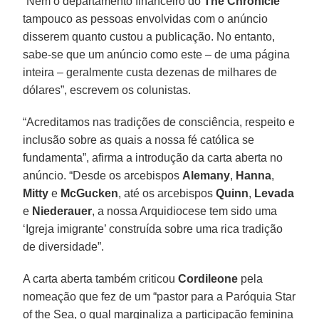
“Nem o departamento financeiro do
The Chronicle
tampouco as pessoas envolvidas com o anúncio
disserem quanto custou a publicação. No entanto,
sabe-se que um anúncio como este – de uma página
inteira – geralmente custa dezenas de milhares de
dólares”, escrevem os colunistas.
“Acreditamos nas tradições de consciência, respeito e
inclusão sobre as quais a nossa fé católica se
fundamenta”, afirma a introdução da carta aberta no
anúncio. “Desde os arcebispos
Alemany
,
Hanna
,
Mitty
e
McGucken
, até os arcebispos
Quinn
,
Levada
e
Niederauer
, a nossa Arquidiocese tem sido uma
‘Igreja imigrante’ construída sobre uma rica tradição
de diversidade”.
A carta aberta também criticou
Cordileone
pela
nomeação que fez de um “pastor para a Paróquia Star
of the Sea, o qual marginaliza a participação feminina