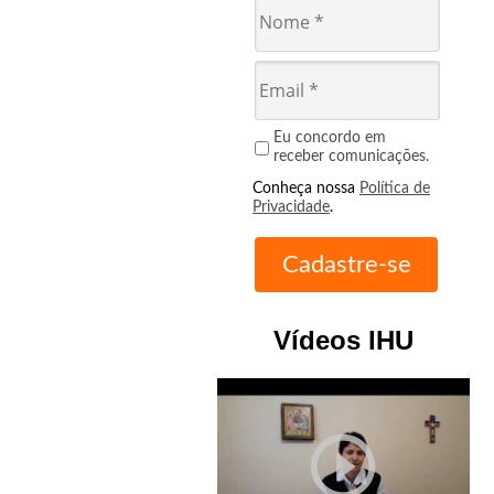
Eu concordo em
receber comunicações.
Conheça nossa
Política de
Privacidade
.
Vídeos IHU
play_circle_outline