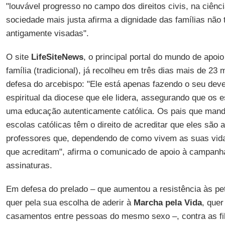
"louvável progresso no campo dos direitos civis, na ciê
sociedade mais justa afirma a dignidade das famílias não t
antigamente visadas".
O site
LifeSiteNews
, o principal portal do mundo de apoio
família (tradicional), já recolheu em três dias mais de 2
defesa do arcebispo: "Ele está apenas fazendo o seu dev
espiritual da diocese que ele lidera, assegurando que os 
uma educação autenticamente católica. Os pais que mand
escolas católicas têm o direito de acreditar que eles sã
professores que, dependendo de como vivem as suas vid
que acreditam", afirma o comunicado de apoio à campanha
assinaturas.
Em defesa do prelado – que aumentou a resistência às pe
quer pela sua escolha de aderir à
Marcha pela Vida
, quer
casamentos entre pessoas do mesmo sexo –, contra as fil