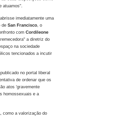
e atuamos".
e abrisse imediatamente uma
o de
San Francisco
, o
confronto com
Cordileone
remecedora" a diretriz do
espaço na sociedade
licos tencionados a incutir
blicado no portal liberal
entativa de ordenar que os
ão atos 'gravemente
es homossexuais e a
a, como a valorização do