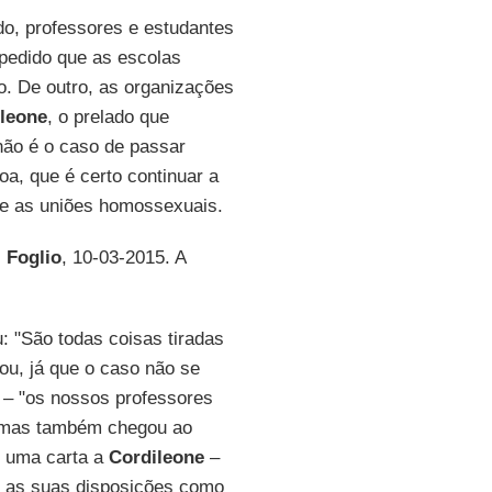
do, professores e estudantes
 pedido que as escolas
o. De outro, as organizações
leone
, o prelado que
ão é o caso de passar
a, que é certo continuar a
ede as uniões homossexuais.
l Foglio
, 10-03-2015. A
u: "São todas coisas tiradas
stou, já que o caso não se
 – "os nossos professores
–, mas também chegou ao
m uma carta a
Cordileone
–
m as suas disposições como