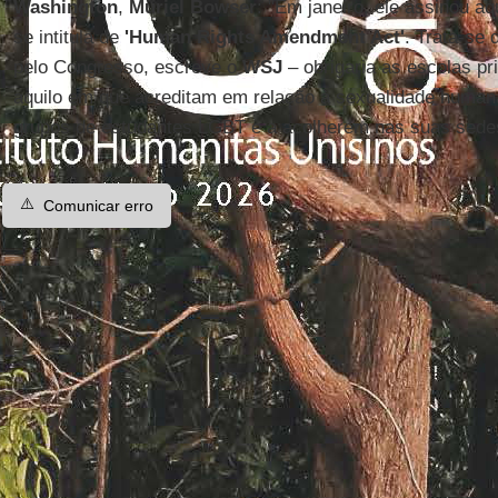
Washington
,
Muriel Bowser
: "Em janeiro, ele assinou a
se intitula de
'Human Rights Amendment Act'
. Trata-se 
pelo Congresso, escreve o
WSJ
– obrigaria as escolas pr
aquilo em que acreditam em relação à sexualidade human
grupos de estudantes LGBT e a acolherem nas suas sede
⚠️
Comunicar erro