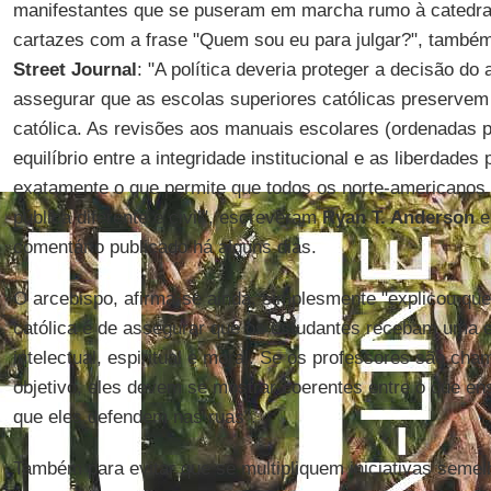
manifestantes que se puseram em marcha rumo à catedr
cartazes com a frase "Quem sou eu para julgar?", també
Street Journal
: "A política deveria proteger a decisão do
assegurar que as escolas superiores católicas preservem 
católica. As revisões aos manuais escolares (ordenadas
equilíbrio entre a integridade institucional e as liberdades
exatamente o que permite que todos os norte-americano
pública diferente e civil", escreveram
Ryan T. Anderson
comentário publicado há alguns dias.
O arcebispo, afirma-se ainda, simplesmente "explicou qu
católica é de assegurar que os estudantes recebam uma 
intelectual, espiritual e moral. Se os professores são ch
objetivo, eles devem se mostrar coerentes entre o que en
que eles defendem nas ruas".
Também para evitar que se multipliquem iniciativas semelh