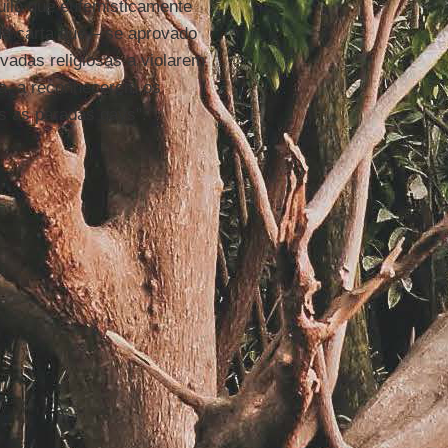
quilo que eufemisticamente
da carta que – se aprovado
ivadas religiosas a violarem
a, a reconhecerem os
s as paradas gays".