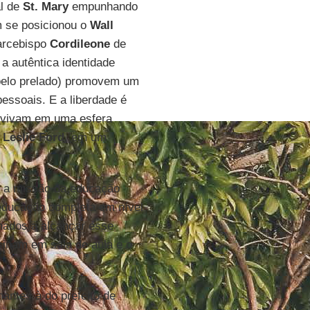
al de
St. Mary
empunhando
m se posicionou o
Wall
 arcebispo
Cordileone
de
a autêntica identidade
 pelo prelado) promovem um
 pessoais. E a liberdade é
s vivam em uma esfera
e
Leslie Ford
, em um
e a missão da educação
educação completa em nível
amados a alcançar esse
sinam em sala de aula e o
antes à do prefeito de