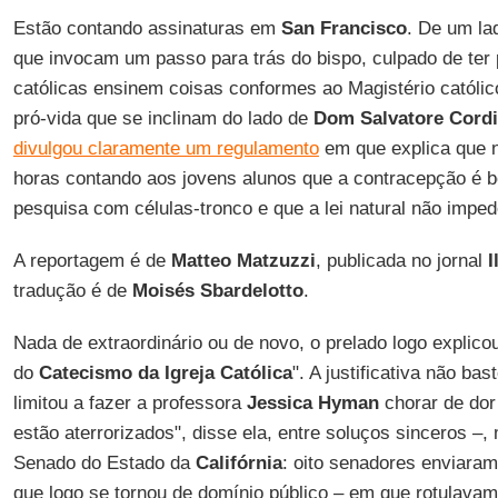
Estão contando assinaturas em
San Francisco
. De um la
que invocam um passo para trás do bispo, culpado de ter
católicas ensinem coisas conformes ao Magistério católic
pró-vida que se inclinam do lado de
Dom Salvatore Cordi
divulgou claramente um regulamento
em que explica que n
horas contando aos jovens alunos que a contracepção é bo
pesquisa com células-tronco e que a lei natural não imp
A reportagem é de
Matteo Matzuzzi
, publicada no jornal
I
tradução é de
Moisés Sbardelotto
.
Nada de extraordinário ou de novo, o prelado logo explico
do
Catecismo da Igreja Católica
". A justificativa não ba
limitou a fazer a professora
Jessica Hyman
chorar de dor
estão aterrorizados", disse ela, entre soluços sinceros 
Senado do Estado da
Califórnia
: oito senadores enviara
que logo se tornou de domínio público – em que rotulava