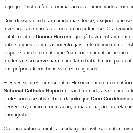
algo que "instiga à discriminação nas comunidades em qu
Dois desses oito foram ainda mais longe, exigindo que s
investigação sobre as ações da arquidiocese. O advogad
católico latino
Dennis Herrera
, que já havia entrado em 
sobre a questão do casamento gay – ele definiu como "est
bispo: é um documento que "não pode encontrar nenhum 
moderna e só serve para dificultar o trabalho dos pais cató
nos próprios filhos bons valores religiosos".
E esses valores, acrescentou
Herrera
em um comentário pu
National Catholic Reporter
, não tem nada a ver com "a t
professores se abstenham daquilo que
Dom Cordileone
s
perversos', como a fornicação, a masturbação, as relaçõ
pornografia".
Os bons valores, explica o advogado civil, são outra cois