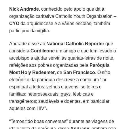
Nick Andrade
, conhecido pelo apoio que dá à
organização caritativa Catholic Youth Organization –
CYO
da arquidiocese e a várias escolas, também
participou da vigília.
Andrade disse ao
National Catholic Reporter
que
considera
Cordileone
um amigo e que tem levado o
arcebispo a ajudar servir, às quartas-feiras de noite,
refeições aos pobres organizadas pela
Paróquia
Most Holy Redeemer
, de
San Francisco
. O sítio
eletrônico da paróquia descreve-a como um “lar
espiritual a todos: velhos e jovens; solteiros e
famílias; heterossexuais, gays, lésbicas e
transgêneros; saudáveis e doentes, em particular
aqueles com HIV”.
“Temos tido boas conversas” durante as viagens de
ida e volta da paróquia, disse
Andrade
, embora não