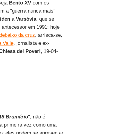
 seja
Bento XV
com os
m a "guerra nunca mais"
iden
a
Varsóvia
, que se
u antecessor em 1991; hoje
debaixo da cruz
, arrisca-se,
 Valle
, jornalista e ex-
 Chiesa dei Poveri
, 19-04-
18 Brumário
", não é
na primeira vez como uma
ez eles podem se apresentar