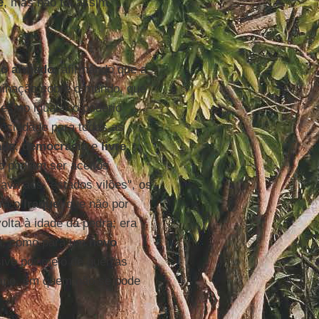
e
, mas não foi assim.
mo armado
, afirmando que a
minação sobre o mundo, que
esmo igualar o poderio
sociedade para todas as
ade
,
democracia
e
livre
o podiam ser aceitos
ava aos "estados vilões", os
era o
Iraque
, que não por
olta à idade da pedra; era
ta, como para um
novo
sive por meio de guerras
mano, em quem não se pode