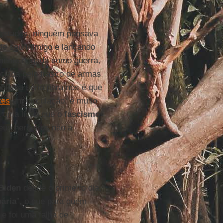
estados, ninguém pensava
de seu Inimigo e lançando
ilmente negada como guerra,
ciada pelo frasco de armas
oblema sério para nós é que
res
em circulação, é muito
á uma lição que o
fascismo
eus herdeiros não a
Biden
desde o primeiro dia,
pária
”, o que para quem
 e foi uma falha de