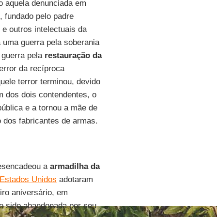
omo aquela denunciada em
", fundado pelo padre
e outros intelectuais da
a uma guerra pela soberania
 guerra pela
restauração da
error da recíproca
uele terror terminou, devido
m dos dois contendentes, o
pública e a tornou a mãe de
 dos fabricantes de armas.
sencadeou a
armadilha da
Estados Unidos
adotaram
ro aniversário, em
se sido abandonada por seu