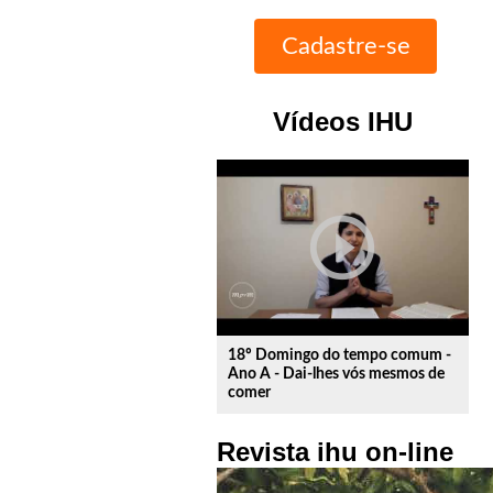
Vídeos IHU
play_circle_outline
18º Domingo do tempo comum -
Ano A - Dai-lhes vós mesmos de
comer
Revista ihu on-line