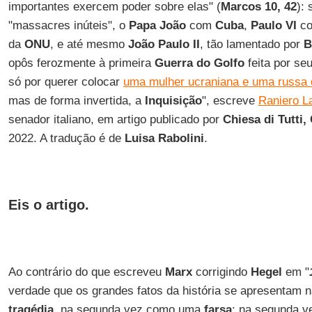
importantes exercem poder sobre elas" (
Marcos 10, 42
):
"massacres inúteis", o
Papa João
com
Cuba
,
Paulo VI
co
da
ONU
, e até mesmo
João Paulo II
, tão lamentado por
B
opôs ferozmente à primeira
Guerra do Golfo
feita por se
só por querer colocar
uma mulher ucraniana e uma russa 
mas de forma invertida, a
Inquisição
", escreve
Raniero La
senador italiano, em artigo publicado por
Chiesa di Tutti,
2022. A tradução é de
Luisa Rabolini
.
Eis o artigo.
Ao contrário do que escreveu
Marx
corrigindo
Hegel
em "
verdade que os grandes fatos da história se apresentam 
tragédia
, na segunda vez como uma
farsa
: na segunda v