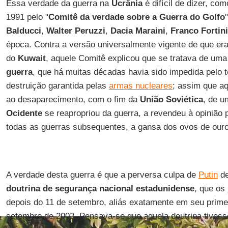
Essa verdade da guerra na
Ucrânia
é difícil de dizer, c
1991 pelo "
Comitê da verdade sobre a Guerra do Golfo
Balducci
,
Walter Peruzzi
,
Dacia Maraini
,
Franco Fortini
época. Contra a versão universalmente vigente de que er
do
Kuwait
, aquele Comitê explicou que se tratava de uma
guerra
, que há muitas décadas havia sido impedida pelo t
destruição garantida pelas
armas nucleares
; assim que aq
ao desaparecimento, com o fim da
União Soviética
, de u
Ocidente
se reapropriou da guerra, a revendeu à opinião 
todas as guerras subsequentes, a gansa dos ovos de ouro
A verdade desta guerra é que a perversa culpa de
Putin
de
doutrina de segurança nacional estadunidense
, que os
depois do 11 de setembro, aliás exatamente em seu primei
setembro de 2002. Pensava-se que aquela doutrina tives