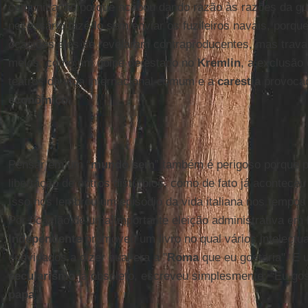
comunicação porque acabou dando razão às razões da g
necessário fazê-lo sem enviar os fuzileiros navais, porqu
ocasiões eles se revelaram contraproducentes, mas trava
meios, como um golpe de estado no
Kremlin
, a exclusão
teatros da vida internacional comum e a
carestia
provocad
econômico
.
Pensar em um “
mundo sem
” também é perigoso porque p
libertação de outros distúrbios, como de fato já acontece
Isso nos lembrou um episódio da vida italiana nos tempo
Por ocasião de uma importante eleição administrativa em
Independente
promoveu um livro no qual vários intelectua
convidados a dizer qual era a "
Roma
que eu gostaria". E 
secularismo
já obsoleto, escreveu simplesmente: “Eu go
papa
”.