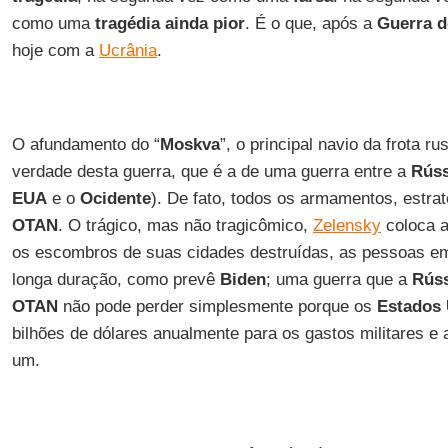
como uma
tragédia ainda pior
. É o que, após a
Guerra d
hoje com a
Ucrânia
.
O afundamento do “
Moskva
”, o principal navio da frota r
verdade desta guerra, que é a de uma guerra entre a
Rúss
EUA
e o
Ocidente
). De fato, todos os armamentos, estra
OTAN
. O trágico, mas não tragicômico,
Zelensky
coloca a
os escombros de suas cidades destruídas, as pessoas em
longa duração, como prevê
Biden
; uma guerra que a
Rúss
OTAN
não pode perder simplesmente porque os
Estados
bilhões de dólares anualmente para os gastos militares e
um.