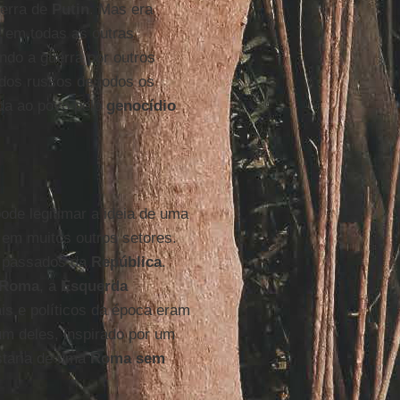
uerra de
Putin
. Mas era
e em todas as outras
ndo a guerra por outros
 dos russos de todos os
a ao povo pelo
genocídio
ode legitimar a ideia de uma
u em muitos outros setores.
s passados da
República
.
Roma
, a
Esquerda
is e políticos da época eram
um deles, inspirado por um
staria de uma
Roma sem