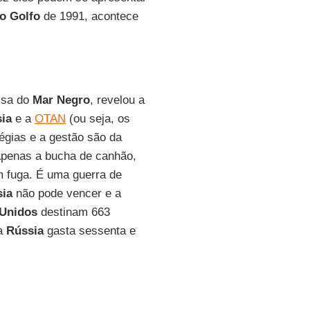
o Golfo
de 1991, acontece
ussa do
Mar Negro
, revelou a
ia
e a
OTAN
(ou seja, os
tégias e a gestão são da
penas a bucha de canhão,
 fuga. É uma guerra de
ia
não pode vencer e a
 Unidos
destinam 663
 a
Rússia
gasta sessenta e