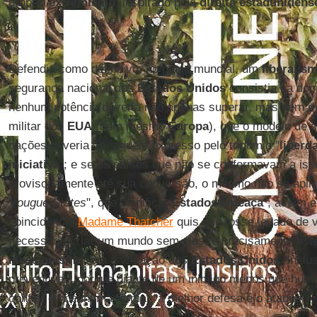
próprio
extremismo
, inspirado pela
direita estadunidens
Defendia como definitivo, no plano mundial, um
liberalis
segurança nacional dos
Estados Unidos
consistia na do
nenhum potência deveria não apenas superar, mas nem m
militar dos
EUA
(nem mesmo
Europa
), que o modelo de 
nações deveria ser aquele expresso pelo trinômio "
liberd
iniciativa
"; e se os países que não se conformavam a iss
provisoriamente até sua conversão, o mesmo não se aplic
"
rougue States
", que significa “
Estados ameaça
”; assim 
coincidência
Madame Thatcher
quis que fosse levado de v
necessário criar um mundo sem eles, e precisamente es
messianismo
, era a vocação dos
Estados Unidos
. Inclu
preventivas, porque diante de um inimigo menos que hu
confiar de nenhuma forma, “a melhor defesa é o ataque”.