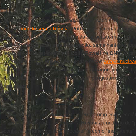
Mas se um mundo perfeito podia ser pensado sem esses 
em um
mundo sem a Rússia
.
Putin
, assumindo a cultura 
sua "operação militar especial", não por acaso, mas inut
reativou inesperadamente essa opção, semelhante à propi
letais em 2003 ostentada por
Colin Powell
na
ONU
. O pr
um mundo sem a
Rússia
, com todas essas
armas nuclea
mais perigoso do que um mundo sem o
Iraque
; mas se h
realmente deixou, é que se deve viver perigosamente, e s
recusaram.
Tal é, portanto, a verdade desta guerra, como esclareceu
dizendo que era preciso reduzir a
Rússia
à condição de “
conhece a
Índia
significa “intocável” e como “inexistente”;