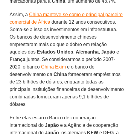
mercadorias para a
China
, um aumento de 43,7%.
Assim, a
China manteve-se como o principal parceiro
comercial de África
durante 12 anos consecutivos.
Soma-se a isso os investimentos em infraestrutura.
Os bancos de desenvolvimento chineses
emprestaram mais do que o dobro em relação
àqueles dos
Estados Unidos
,
Alemanha
,
Japão
e
França
juntos. Se considerarmos o período 2007-
2020, o banco
China Exim
e o banco de
desenvolvimento da
China
forneceram empréstimos
de 23 bilhões de dólares, enquanto todas as
principais instituições financeiras de desenvolvimento
combinadas forneceram apenas 9,1 bilhões de
dólares.
Entre elas estão o Banco de cooperação
internacional do
Japão
e a Agência de cooperação
internacional do
Japão
, os alemães
KFW
e
DEG
, a