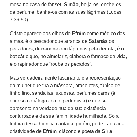
mesa na casa do fariseu
Simão
, beija-os, enche-os
de perfume, banha-os com as suas lágrimas (Lucas
7,36-50).
Cristo aparece aos olhos de
Efrém
como médico das
almas, é o pescador que arranca de
Satanás
os
pecadores, deixando-o em lágrimas pela derrota, é o
boticário que, no almofariz, elabora o fármaco da vida,
é o rapinador que “rouba os pecados”.
Mas verdadeiramente fascinante é a representação
da mulher que tira a máscara, braceletes, túnica de
linho fino, sandálias luxuosas, perfumes caros (é
curioso o diálogo com o perfumista) e que se
apresenta na verdade nua da sua existência
conturbada e da sua feminilidade humilhada. Só a
leitura dessa homilia cantada, porém, pode traduzir a
criatividade de
Efrém
, diácono e poeta da
Síria
.