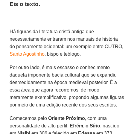
Eis o texto.
Há figuras da literatura cristã antiga que
necessariamente entraram nos manuais de história
do pensamento ocidental: um exemplo entre OUTRO,
Santo Agostinho
, bispo e teólogo.
Por outro lado, é mais escasso o conhecimento
daquela imponente bacia cultural que se expandiu
desmedidamente na época medieval posterior. É a
essa área que agora recorremos, de modo
meramente exemplificativo, propondo algumas figuras
por meio de uma edição recente dos seus escritos.
Comecemos pelo
Oriente Próximo
, com uma
personalidade de alto perfil,
Efrém, o Sírio
, nascido
em
Nisibi
em 306 e falecido em
Edessa
em 373,