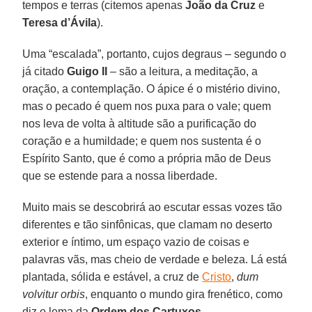
tempos e terras (citemos apenas
João da Cruz
e
Teresa d’Ávila
).
Uma “escalada”, portanto, cujos degraus – segundo o
já citado
Guigo II
– são a leitura, a meditação, a
oração, a contemplação. O ápice é o mistério divino,
mas o pecado é quem nos puxa para o vale; quem
nos leva de volta à altitude são a purificação do
coração e a humildade; e quem nos sustenta é o
Espírito Santo, que é como a própria mão de Deus
que se estende para a nossa liberdade.
Muito mais se descobrirá ao escutar essas vozes tão
diferentes e tão sinfônicas, que clamam no deserto
exterior e íntimo, um espaço vazio de coisas e
palavras vãs, mas cheio de verdade e beleza. Lá está
plantada, sólida e estável, a cruz de
Cristo
,
dum
volvitur orbis
, enquanto o mundo gira frenético, como
diz o lema da
Ordem dos Cartuxos
.