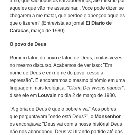
amo, que são todos os salvadorenhos, até mesmo por
aqueles que vão me assassinar... Você pode dizer, se
chegarem a me matar, que perdoo e abençoo aqueles
que o fizerem" (Entrevista ao jornal
El Diario de
Caracas
, março de 1980).
O povo de Deus
Romero falou do povo e falou de Deus, muitas vezes
no mesmo discurso. Acabamos de ver isso: "Em
nome de Deus e em nome do povo, cesse a
repressão". E encontramos o mesmo binômio em uma
linguagem mais teológica.
"Gloria Dei vivens pauper"
,
disse ele em
Louvain
no dia 2 de março de 1980.
"A glória de Deus é que o pobre viva." Aos pobres
que perguntavam "onde está Deus?", o
Monsenhor
os encorajava: "Deus vai com a nossa história! Deus
não nos abandonou. Deus vai tirando partido até das