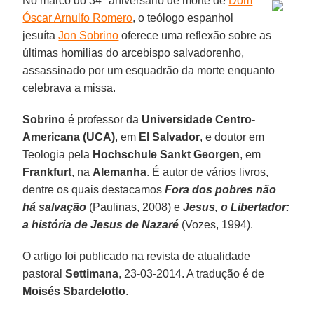
No marco do 34º aniversário de morte de
Dom
Óscar Arnulfo Romero
, o teólogo espanhol
jesuíta
Jon Sobrino
oferece uma reflexão sobre as
últimas homilias do arcebispo salvadorenho,
assassinado por um esquadrão da morte enquanto
celebrava a missa.
Sobrino
é professor da
Universidade Centro-
Americana (UCA)
, em
El Salvador
, e doutor em
Teologia pela
Hochschule Sankt Georgen
, em
Frankfurt
, na
Alemanha
. É autor de vários livros,
dentre os quais destacamos
Fora dos pobres não
há salvação
(Paulinas, 2008) e
Jesus, o Libertador:
a história de Jesus de Nazaré
(Vozes, 1994).
O artigo foi publicado na revista de atualidade
pastoral
Settimana
, 23-03-2014. A tradução é de
Moisés Sbardelotto
.