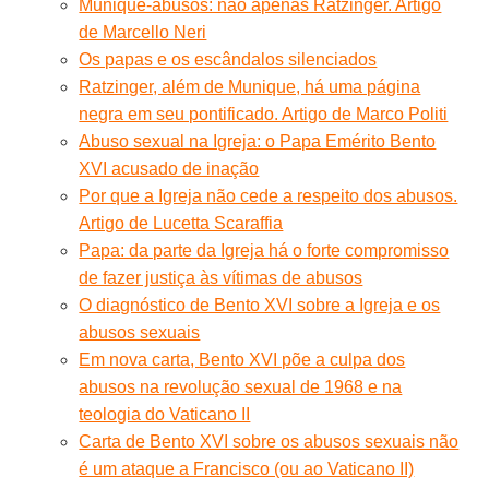
Munique-abusos: não apenas Ratzinger. Artigo
de Marcello Neri
Os papas e os escândalos silenciados
Ratzinger, além de Munique, há uma página
negra em seu pontificado. Artigo de Marco Politi
Abuso sexual na Igreja: o Papa Emérito Bento
XVI acusado de inação
Por que a Igreja não cede a respeito dos abusos.
Artigo de Lucetta Scaraffia
Papa: da parte da Igreja há o forte compromisso
de fazer justiça às vítimas de abusos
O diagnóstico de Bento XVI sobre a Igreja e os
abusos sexuais
Em nova carta, Bento XVI põe a culpa dos
abusos na revolução sexual de 1968 e na
teologia do Vaticano II
Carta de Bento XVI sobre os abusos sexuais não
é um ataque a Francisco (ou ao Vaticano II)