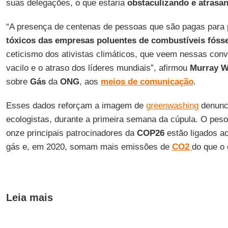
suas delegações, o que estaria
obstaculizando
e atrasa
“A presença de centenas de pessoas que são pagas para
tóxicos
das
empresas
poluentes
de combustíveis
fóss
ceticismo dos ativistas climáticos, que veem nessas con
vacilo e o atraso dos líderes mundiais”, afirmou
Murray W
sobre
Gás
da
ONG
, aos
meios
de comunicação
.
Esses dados reforçam a imagem de
greenwashing
denunc
ecologistas, durante a primeira semana da cúpula. O peso 
onze principais patrocinadores da
COP26
estão ligados ao
gás e, em 2020, somam mais emissões de
CO2
do que o 
Leia mais