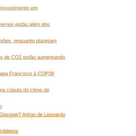
sinvestimento em
vernos estão além dos
ssões, enquanto planejam
es de CO2 estão aumentando,
 papa Francisco à COP26
na cúpula do clima de
o
lasgow? Artigo de Leonardo
problema