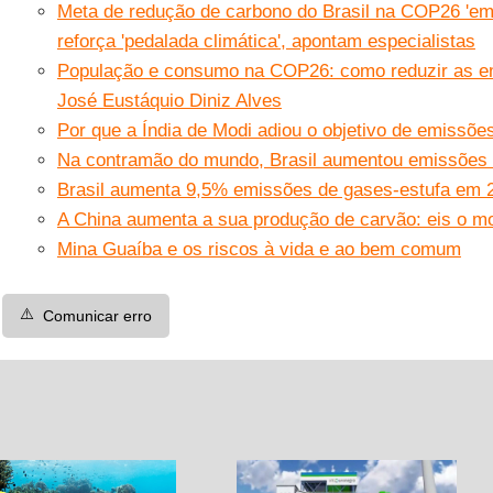
Meta de redução de carbono do Brasil na COP26 'em
reforça 'pedalada climática', apontam especialistas
População e consumo na COP26: como reduzir as e
José Eustáquio Diniz Alves
Por que a Índia de Modi adiou o objetivo de emissõe
Na contramão do mundo, Brasil aumentou emissões
Brasil aumenta 9,5% emissões de gases-estufa em 
A China aumenta a sua produção de carvão: eis o mo
Mina Guaíba e os riscos à vida e ao bem comum
⚠️
Comunicar erro