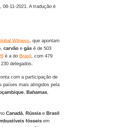
, 08-11-2021. A tradução é
lobal Witness
, que apontam
o
,
carvão
e
gás
é de 503
26
é a do
Brasil
, com 479
 230 delegados.
onta com a participação de
 países mais atingidos pela
oçambique
,
Bahamas
,
omo
Canadá
,
Rússia
e
Brasil
mbustíveis
fósseis
em