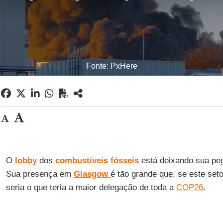
Fonte: PxHere
O
lobby
dos
combustíveis
fósseis
está deixando sua pe
Sua presença em
Glasgow
é tão grande que, se este seto
seria o que teria a maior delegação de toda a
COP26
.