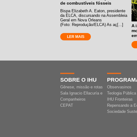
de combustíveis fósseis
Bispa Elizabeth A. Eaton, presidente
da ELCA, discursando na Assembleia
Geral em Nova Orleans
(Foto: Reprodução/ELCA) As aç[...]
A 
mo
em
LER MAIS
SOBRE O IHU
PROGRAM
Gênese, missão e rotas
Observasinos
Sala Ignacio Ellacuría e
Teologia Pública
Companheiros
IHU Fronteiras
CEPAT
Repensando a E
Sociedade Suste