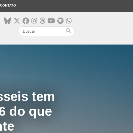
CONTATO
search
sseis tem
6 do que
nte