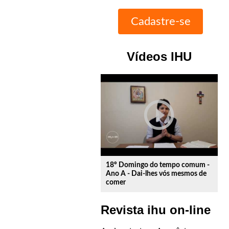
Vídeos IHU
play_circle_outline
18º Domingo do tempo comum -
Ano A - Dai-lhes vós mesmos de
comer
Revista ihu on-line