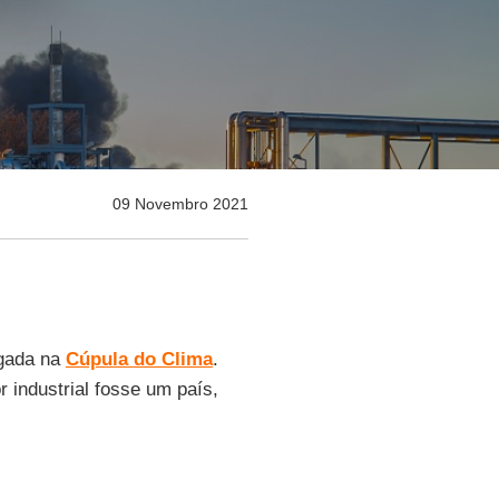
09 Novembro 2021
gada na
Cúpula
do Clima
.
r industrial fosse um país,