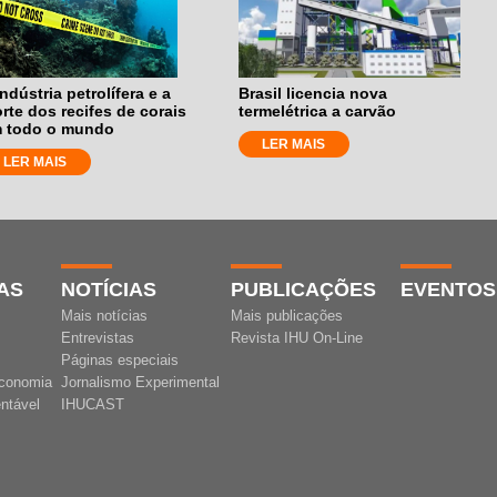
indústria petrolífera e a
Brasil licencia nova
rte dos recifes de corais
termelétrica a carvão
 todo o mundo
LER MAIS
LER MAIS
AS
NOTÍCIAS
PUBLICAÇÕES
EVENTOS
Mais notícias
Mais publicações
Entrevistas
Revista IHU On-Line
Páginas especiais
conomia
Jornalismo Experimental
ntável
IHUCAST