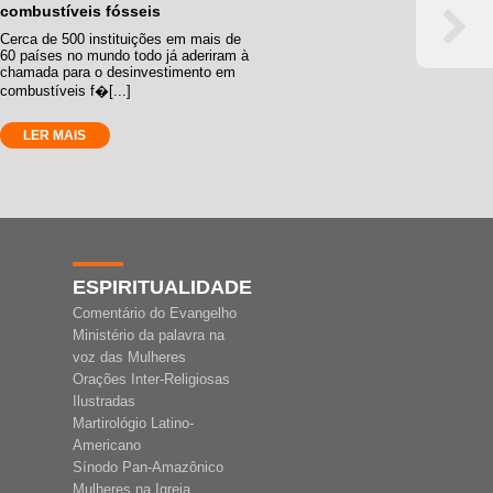
combustíveis fósseis
Cerca de 500 instituições em mais de
60 países no mundo todo já aderiram à
chamada para o desinvestimento em
combustíveis f�[...]
LER MAIS
ESPIRITUALIDADE
Comentário do Evangelho
Ministério da palavra na
voz das Mulheres
Orações Inter-Religiosas
Ilustradas
Martirológio Latino-
Americano
Sínodo Pan-Amazônico
Mulheres na Igreja