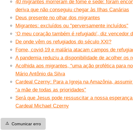
40 migrantes morreram de fome e sede: foram encon
deriva que não conseguiu chegar às Ilhas Canárias
Deus presente no olhar dos migrantes
Migrantes: excluídos ou "perversamente incluídos"
‘O meu coração também é refugiado’, diz vencedor 
De onde vêm os refugiados do século XXI?
Fome, covid-19 e malária atacam campos de refugia
A pandemia reduziu a disponibilidade de acolher os 
Acolhida aos migrantes, “uma ação profética para n
Mário Antônio da Silva
Cardeal Czerny: Para a Igreja na Amazônia, assumir
“a mãe de todas as prioridades”
Será que Jesus pode ressuscitar a nossa esperança
Cardeal Michael Czerny
⚠️
Comunicar erro