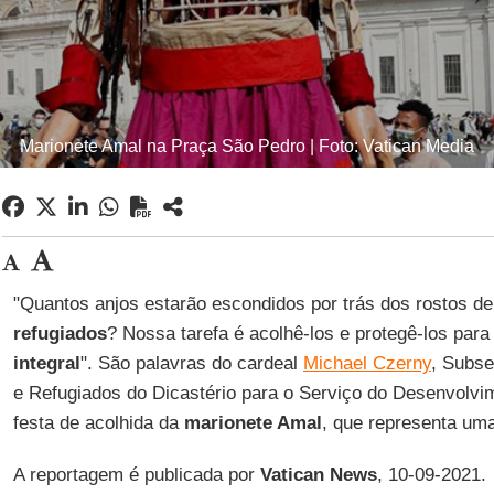
Marionete Amal na Praça São Pedro | Foto: Vatican Media
"Quantos anjos estarão escondidos por trás dos rostos d
refugiados
? Nossa tarefa é acolhê-los e protegê-los par
integral
". São palavras do cardeal
Michael Czerny
, Subse
e Refugiados do Dicastério para o Serviço do Desenvolvi
festa de acolhida da
marionete Amal
, que representa um
A reportagem é publicada por
Vatican News
, 10-09-2021.