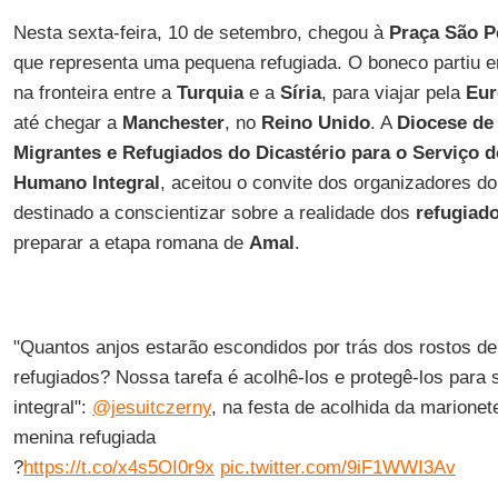
Nesta sexta-feira, 10 de setembro, chegou à
Praça São P
que representa uma pequena refugiada. O boneco partiu e
na fronteira entre a
Turquia
e a
Síria
, para viajar pela
Eur
até chegar a
Manchester
, no
Reino Unido
. A
Diocese d
Migrantes e Refugiados do Dicastério para o Serviço 
Humano Integral
, aceitou o convite dos organizadores d
destinado a conscientizar sobre a realidade dos
refugiad
preparar a etapa romana de
Amal
.
"Quantos anjos estarão escondidos por trás dos rostos de
refugiados? Nossa tarefa é acolhê-los e protegê-los par
integral":
@jesuitczerny
, na festa de acolhida da marione
menina refugiada
?
https://t.co/x4s5OI0r9x
pic.twitter.com/9iF1WWI3Av