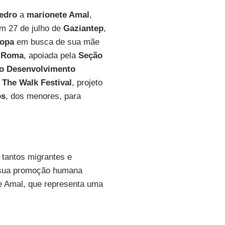
edro
a
marionete Amal
,
m 27 de julho de
Gaziantep
,
opa
em busca de sua mãe
e Roma
, apoiada pela
Seção
do Desenvolvimento
o
The Walk Festival
, projeto
os
, dos menores, para
 tantos migrantes e
a sua promoção humana
te Amal, que representa uma