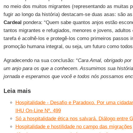
no meio dos muitos migrantes (representando as muitas 
fugir ao longo da história) destacam-se duas asas: são a
Cardeal
pondera: “Quem sabe quantos anjos estão escond
tantos migrantes e refugiados, menores e jovens, adultos
tarefa é acolhê-los e protegê-los como primeiros passos 
promoção humana integral, ou seja, um futuro como todo
Agradecendo na sua conclusão: “
Cara Amal, obrigado por 
um anjo para os que a conhecem. Assumimos sua histór
jornada e esperamos que você e todos nós possamos enc
Leia mais
Hospitalidade - Desafio e Paradoxo. Por uma cidadani
IHU On-Line Nº. 499
Só a hospitalidade ética nos salvará. Diálogo entre 
Hospitalidade e hostilidade no campo das migrações