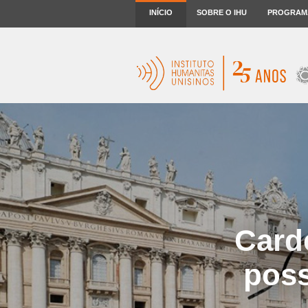
INÍCIO
SOBRE O IHU
PROGRAM
Carde
poss