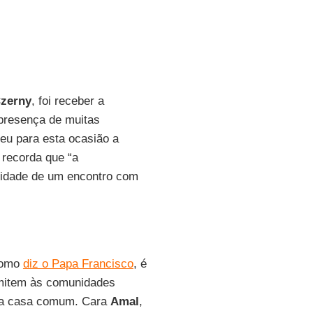
Czerny
, foi receber a
presença de muitas
heu para esta ocasião a
recorda que “a
lidade de um encontro com
como
diz o Papa Francisco
, é
rmitem às comunidades
na casa comum. Cara
Amal
,