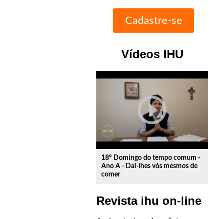
Vídeos IHU
play_circle_outline
18º Domingo do tempo comum -
Ano A - Dai-lhes vós mesmos de
comer
Revista ihu on-line