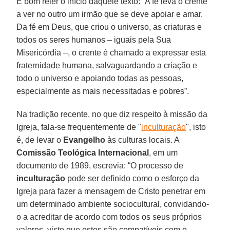
É bom reler o início daquele texto: “A fé leva o crente
a ver no outro um irmão que se deve apoiar e amar.
Da fé em Deus, que criou o universo, as criaturas e
todos os seres humanos – iguais pela Sua
Misericórdia –, o crente é chamado a expressar esta
fraternidade humana, salvaguardando a criação e
todo o universo e apoiando todas as pessoas,
especialmente as mais necessitadas e pobres”.
Na tradição recente, no que diz respeito à missão da
Igreja, fala-se frequentemente de "
inculturação
", isto
é, de levar o
Evangelho
às culturas locais. A
Comissão Teológica Internacional
, em um
documento de 1989, escrevia: “O processo de
inculturação
pode ser definido como o esforço da
Igreja para fazer a mensagem de Cristo penetrar em
um determinado ambiente sociocultural, convidando-
o a acreditar de acordo com todos os seus próprios
valores, visto que estes são compatíveis com o